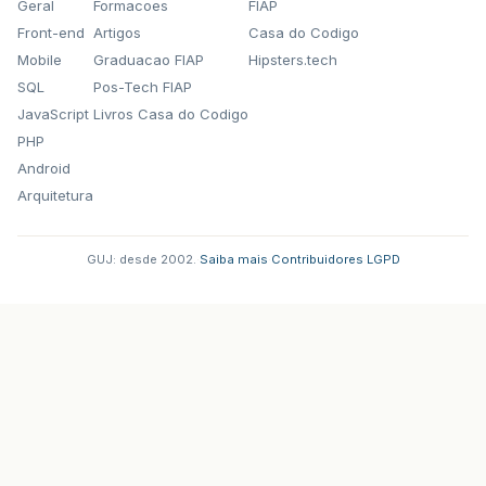
Geral
Formacoes
FIAP
Front-end
Artigos
Casa do Codigo
Mobile
Graduacao FIAP
Hipsters.tech
SQL
Pos-Tech FIAP
JavaScript
Livros Casa do Codigo
PHP
Android
Arquitetura
GUJ: desde 2002.
·
Saiba mais
·
Contribuidores
·
LGPD