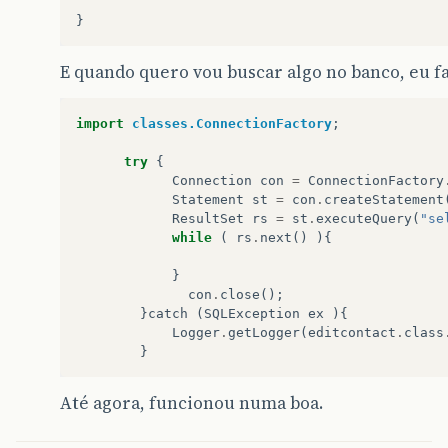
}
E quando quero vou buscar algo no banco, eu f
import
classes.ConnectionFactory
;
try
{
Connection
con
=
ConnectionFactory
Statement
st
=
con
.
createStatement
ResultSet
rs
=
st
.
executeQuery
(
"se
while
(
rs
.
next
()
){
}
con
.
close
();
}
catch
(
SQLException
ex
){
Logger
.
getLogger
(
editcontact
.
class
}
Até agora, funcionou numa boa.