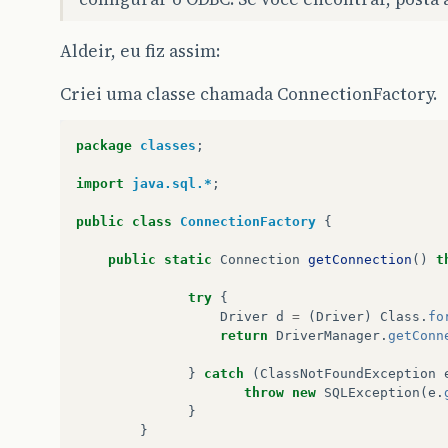
Aldeir, eu fiz assim:
Criei uma classe chamada ConnectionFactory.
package
classes
;
import
java.sql.*
;
public
class
ConnectionFactory
{
public
static
Connection
getConnection
()
t
try
{
Driver
d
=
(
Driver
)
Class
.
fo
return
DriverManager
.
getConn
}
catch
(
ClassNotFoundException
throw
new
SQLException
(
e
.
}
}