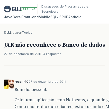
Discussoes de Programacao e
ARQUIVO
Tecnologia
Java
Geral
Front‑end
Mobile
SQL
JS
PHP
Android
GUJ
/
Java
/
Topico
JAR não reconhece o Banco de dados
27 de dezembro de 2011
14 respostas
rossijr10
27 de dezembro de 2011
Bom dia pessoal.
Criei uma aplicação, com Netbeans, e quando ger
Como não tenho outro banco, estou usando o M