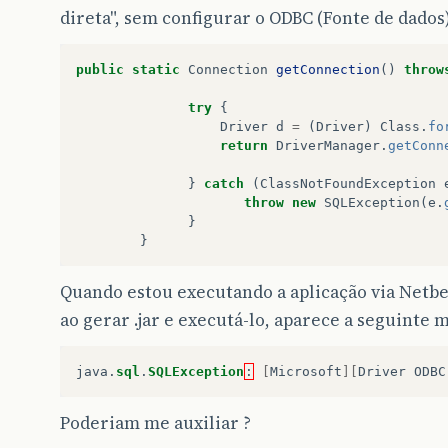
direta", sem configurar o ODBC (Fonte de dados
public
static
Connection
getConnection
()
throw
try
{
Driver
d
=
(
Driver
)
Class
.
fo
return
DriverManager
.
getConn
}
catch
(
ClassNotFoundException
throw
new
SQLException
(
e
.
}
}
Quando estou executando a aplicação via Netb
ao gerar .jar e executá-lo, aparece a seguinte
java
.
sql
.
SQLException
:
[
Microsoft
][
Driver ODBC
Poderiam me auxiliar ?