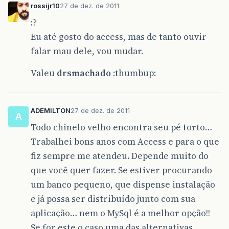
rossijr10
27 de dez. de 2011
:?
Eu até gosto do access, mas de tanto ouvir
falar mau dele, vou mudar.
Valeu
drsmachado
:thumbup:
ADEMILTON
27 de dez. de 2011
A
Todo chinelo velho encontra seu pé torto…
Trabalhei bons anos com Access e para o que
fiz sempre me atendeu. Depende muito do
que você quer fazer. Se estiver procurando
um banco pequeno, que dispense instalação
e já possa ser distribuído junto com sua
aplicação… nem o MySql é a melhor opção!!
Se for este o caso uma das alternativas