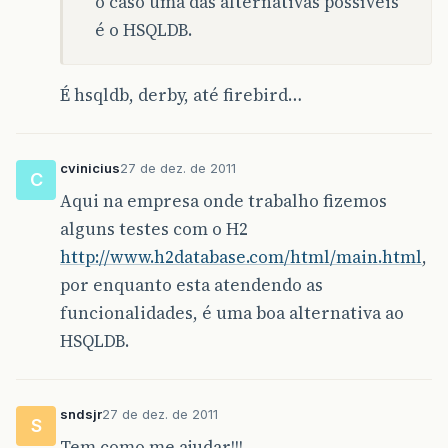
o caso uma das alternativas possíveis
é o HSQLDB.
É hsqldb, derby, até firebird…
cvinicius
27 de dez. de 2011
C
Aqui na empresa onde trabalho fizemos
alguns testes com o H2
http://www.h2database.com/html/main.html
,
por enquanto esta atendendo as
funcionalidades, é uma boa alternativa ao
HSQLDB.
sndsjr
27 de dez. de 2011
S
Tem como me ajudar!!!