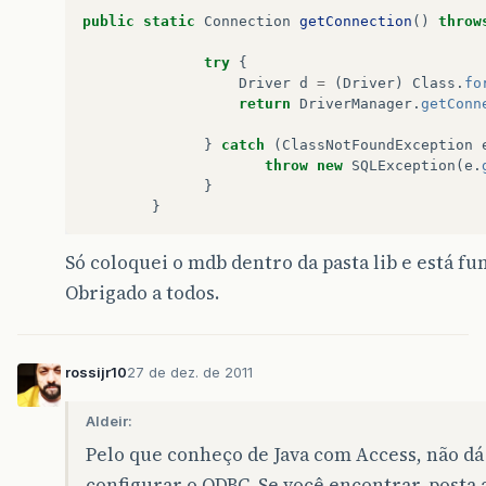
public
static
Connection
getConnection
()
throw
try
{
Driver
d
=
(
Driver
)
Class
.
fo
return
DriverManager
.
getConn
}
catch
(
ClassNotFoundException
throw
new
SQLException
(
e
.
}
}
Só coloquei o mdb dentro da pasta lib e está f
Obrigado a todos.
rossijr10
27 de dez. de 2011
Aldeir:
Pelo que conheço de Java com Access, não dá 
configurar o ODBC. Se você encontrar, posta