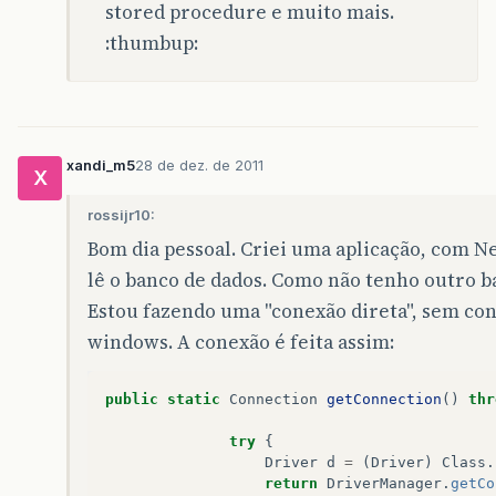
stored procedure e muito mais.
:thumbup:
xandi_m5
28 de dez. de 2011
X
rossijr10:
Bom dia pessoal. Criei uma aplicação, com Ne
lê o banco de dados. Como não tenho outro b
Estou fazendo uma "conexão direta", sem con
windows. A conexão é feita assim:
public
static
Connection
getConnection
()
thr
try
{
Driver
d
=
(
Driver
)
Class
.
return
DriverManager
.
getCo