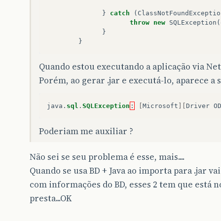
}
catch
(
ClassNotFoundExceptio
throw
new
SQLException
(
}
}
Quando estou executando a aplicação via Ne
Porém, ao gerar .jar e executá-lo, aparece 
java
.
sql
.
SQLException
:
[
Microsoft
][
Driver O
Poderiam me auxiliar ?
Não sei se seu problema é esse, mais....
Quando se usa BD + Java ao importa para .jar va
com informações do BD, esses 2 tem que está 
presta...OK