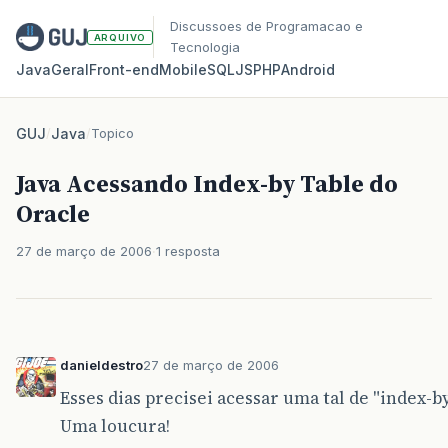
Discussoes de Programacao e
ARQUIVO
Tecnologia
Java
Geral
Front‑end
Mobile
SQL
JS
PHP
Android
GUJ
/
Java
/
Topico
Java Acessando Index-by Table do
Oracle
27 de março de 2006
1 resposta
danieldestro
27 de março de 2006
Esses dias precisei acessar uma tal de "index-
Uma loucura!