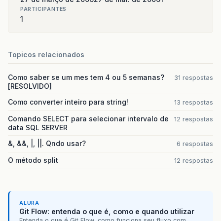
PARTICIPANTES
1
Topicos relacionados
Como saber se um mes tem 4 ou 5 semanas?
31 respostas
[RESOLVIDO]
Como converter inteiro para string!
13 respostas
Comando SELECT para selecionar intervalo de
12 respostas
data SQL SERVER
&, &&, |, ||. Qndo usar?
6 respostas
O método split
12 respostas
ALURA
Git Flow: entenda o que é, como e quando utilizar
Entenda o que é Git Flow, como funciona seu fluxo com