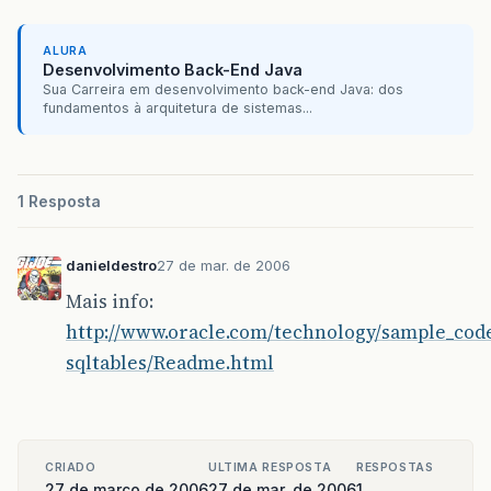
long
[]
numPeriodo
=
(
long
[]
)
st
.
ge
String
[]
codEvento
=
(
String
[]
)
st
ALURA
Desenvolvimento Back-End Java
Sua Carreira em desenvolvimento back-end Java: dos
}
catch
(
SQLException
e
)
{
fundamentos à arquitetura de sistemas...
throw
new
RuntimeException
(
e
);
}
finally
{
if
(
st
!=
null
)
try
{
st
.
close
();
if
(
conn
!=
null
)
try
{
conn
.
clos
}
1 Resposta
}
}
danieldestro
27 de mar. de 2006
Mais info:
http://www.oracle.com/technology/sample_code/t
sqltables/Readme.html
CRIADO
ULTIMA RESPOSTA
RESPOSTAS
27 de março de 2006
27 de mar. de 2006
1