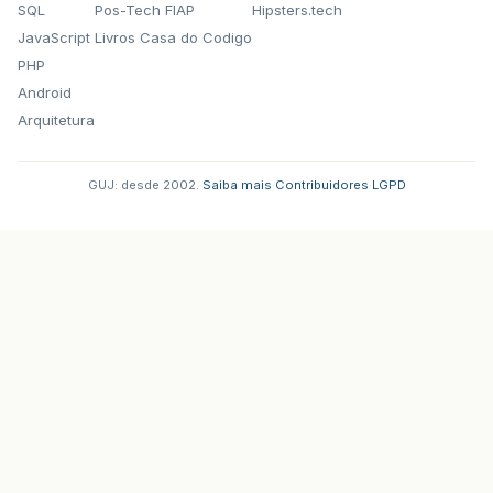
SQL
Pos-Tech FIAP
Hipsters.tech
JavaScript
Livros Casa do Codigo
PHP
Android
Arquitetura
GUJ: desde 2002.
·
Saiba mais
·
Contribuidores
·
LGPD