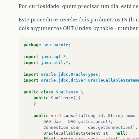
Por curiosidade, quem precisar um dia, está re
Este procedure recebe dois parâmetros IN (lo
dois argumentos OUT (index-by table - number 
package
seu.pacote
;
import
java.sql.*
;
import
java.util.*
;
import
oracle.jdbc.OracleTypes
;
import
oracle.jdbc.driver.OracleCallableStatem
public
class
SuaClasse
{
public
SuaClasse
(){
}
public
void
consulta
(
Long
id
,
String
nome
DAO
dao
=
DAO
.
getInstance
();
Connection
conn
=
dao
.
getConnection
();
OracleCallableStatement
st
=
null
;