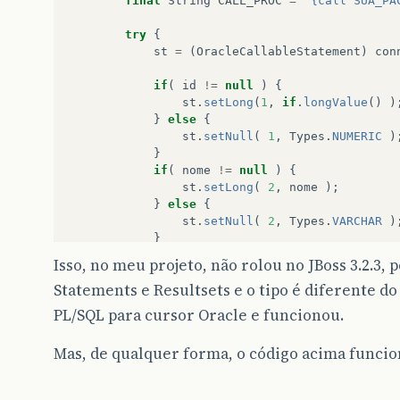
final
String
CALL_PROC
=
"{call SUA_PA
try
{
st
=
(
OracleCallableStatement
)
con
if
(
id
!=
null
)
{
st
.
setLong
(
1
,
if
.
longValue
()
)
}
else
{
st
.
setNull
(
1
,
Types
.
NUMERIC
)
}
if
(
nome
!=
null
)
{
st
.
setLong
(
2
,
nome
);
}
else
{
st
.
setNull
(
2
,
Types
.
VARCHAR
)
}
Isso, no meu projeto, não rolou no JBoss 3.2.3, 
final
int
MAXLEN
=
1000
;
Statements e Resultsets e o tipo é diferente do
final
int
MAXLENSTR
=
200
;
PL/SQL para cursor Oracle e funcionou.
st
.
registerIndexTableOutParameter
(
Mas, de qualquer forma, o código acima funci
st
.
registerIndexTableOutParameter
(
st
.
execute
();