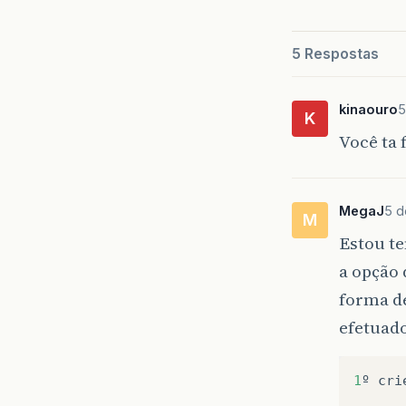
5 Respostas
kinaouro
5
K
Você ta 
MegaJ
5 d
M
Estou te
a opção 
forma de
efetuado
1
º
cri