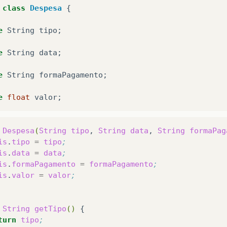
class
Despesa
{
e
String
tipo
;
e
String
data
;
e
String
formaPagamento
;
e
float
valor
;
Despesa
(
String
tipo
,
String
data
,
String
formaPag
is
.
tipo
=
tipo
;
is
.
data
=
data
;
is
.
formaPagamento
=
formaPagamento
;
is
.
valor
=
valor
;
String
getTipo
()
turn
tipo
;