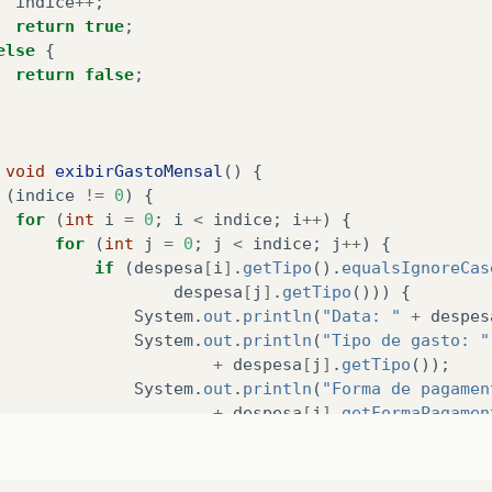
indice
++
;
return
true
;
else
{
return
false
;
void
exibirGastoMensal
()
{
(
indice
!=
0
)
{
for
(
int
i
=
0
;
i
<
indice
;
i
++
)
{
for
(
int
j
=
0
;
j
<
indice
;
j
++
)
{
if
(
despesa
[
i
]
.
getTipo
().
equalsIgnoreCas
despesa
[
j
]
.
getTipo
()))
{
System
.
out
.
println
(
"Data: "
+
despes
System
.
out
.
println
(
"Tipo de gasto: "
+
despesa
[
j
]
.
getTipo
());
System
.
out
.
println
(
"Forma de pagamen
+
despesa
[
j
]
.
getFormaPagamen
System
.
out
.
println
(
"Valor: "
+
despe
}
}