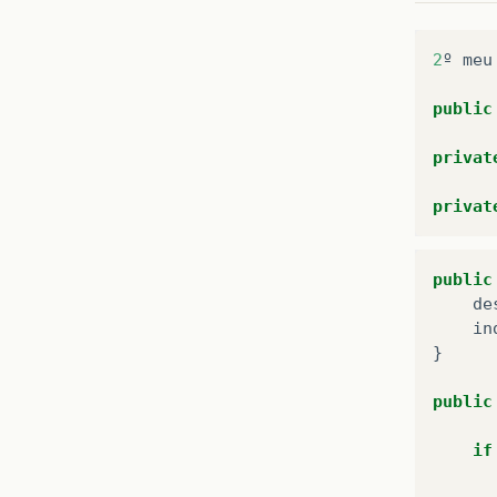
public
2
º
meu
re
}

public
public
privat
th
privat
public
de
in
}
public
if