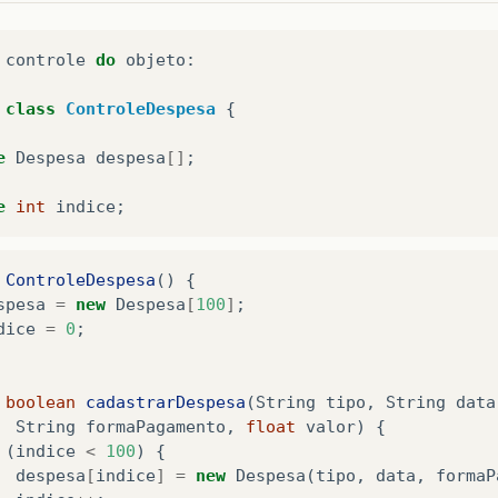
float
getValor
()
controle
do
objeto
:
turn
valor
;
class
ControleDespesa
{
void
setValor
(
float
valor
)
e
Despesa
despesa
[]
;
is
.
valor
=
valor
;
e
int
indice
;
ControleDespesa
()
{
spesa
=
new
Despesa
[
100
]
;
dice
=
0
;
boolean
cadastrarDespesa
(
String
tipo
,
String
data
String
formaPagamento
,
float
valor
)
{
(
indice
<
100
)
{
despesa
[
indice
]
=
new
Despesa
(
tipo
,
data
,
formaP