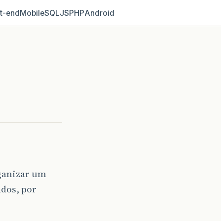
t‑end
Mobile
SQL
JS
PHP
Android
ganizar um
ados, por