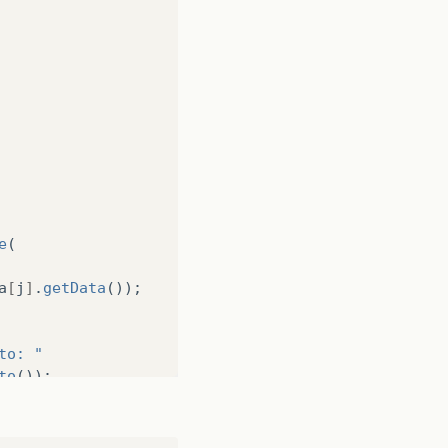
e
(
a
[
j
]
.
getData
());
to: "
to
());
sa
[
j
]
.
getValor
());