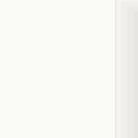
}
}
}