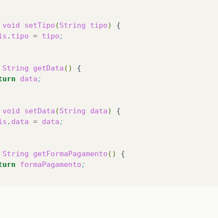
void
setTipo
(
String
tipo
)
is
.
tipo
=
tipo
;
String
getData
()
turn
data
;
void
setData
(
String
data
)
is
.
data
=
data
;
String
getFormaPagamento
()
turn
formaPagamento
;
void
setFormaPagamento
(
String
formaPagamento
)
is
.
formaPagamento
=
formaPagamento
;