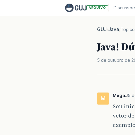
Discussoe
ARQUIVO
GUJ
Java
/
/
Topico
Java! Dú
5 de outubro de 2
MegaJ
5 d
M
Sou ini
vetor de
exemplo,