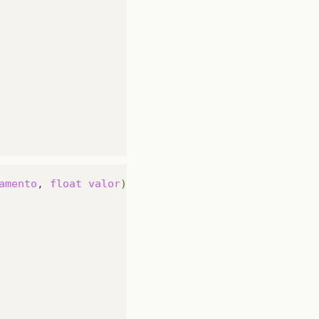
amento
,
float
valor
)