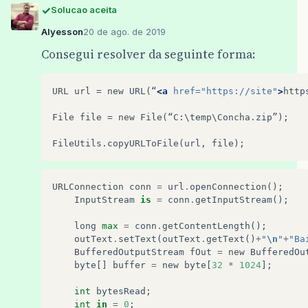
Solucao aceita
Alyesson
20 de ago. de 2019
Consegui resolver da seguinte forma:
URL
url
=
new
URL(“
<a
href=
"https://site"
>
http
File
file
=
new
File(“C:\temp\Concha.zip”);

FileUtils.copyURLToFile(url,
URLConnection
conn
=
url
.
openConnection
();
InputStream
is
=
conn
.
getInputStream
();
long
max
=
conn
.
getContentLength
();
outText
.
setText
(
outText
.
getText
()
+
"
\n
"
+
"Ba
BufferedOutputStream
fOut
=
new
BufferedOu
byte
[]
buffer
=
new
byte
[
32
*
1024
];
int
bytesRead
;
int
in
=
0
;