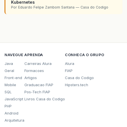
Kubernetes
Por Eduardo Felipe Zambom Santana — Casa do Codigo
NAVEGUE
APRENDA
CONHECA O GRUPO
Java
Carreiras Alura
Alura
Geral
Formacoes
FIAP
Front-end
Artigos
Casa do Codigo
Mobile
Graduacao FIAP
Hipsters.tech
SQL
Pos-Tech FIAP
JavaScript
Livros Casa do Codigo
PHP
Android
Arquitetura