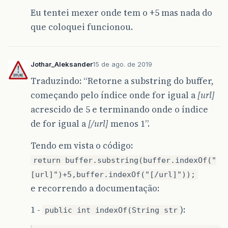
Eu tentei mexer onde tem o +5 mas nada do
que coloquei funcionou.
Jothar_Aleksander
15 de ago. de 2019
Traduzindo: “Retorne a substring do buffer,
começando pelo índice onde for igual a
[url]
acrescido de 5 e terminando onde o índice
de for igual a
[/url]
menos 1”.
Tendo em vista o código:
return buffer.substring(buffer.indexOf("
[url]")+5,buffer.indexOf("[/url]"));
e recorrendo a documentação:
1 -
):
public int indexOf(String str