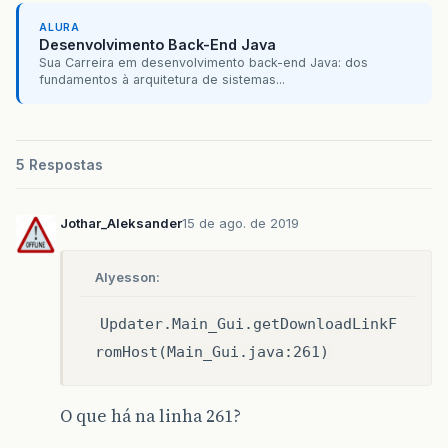
c
=
html
.
read
();
buffer
.
append
((
char
)
c
);
ALURA
Desenvolvimento Back-End Java
}
Sua Carreira em desenvolvimento back-end Java: dos
return
buffer
.
substring
(
buffer
.
indexOf
(
"[u
fundamentos à arquitetura de sistemas...
}
5 Respostas
Jothar_Aleksander
15 de ago. de 2019
Alyesson:
Updater.Main_Gui.getDownloadLinkF
romHost(Main_Gui.java:261)
O que há na linha 261?