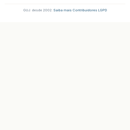
GUJ: desde 2002.
·
Saiba mais
·
Contribuidores
·
LGPD