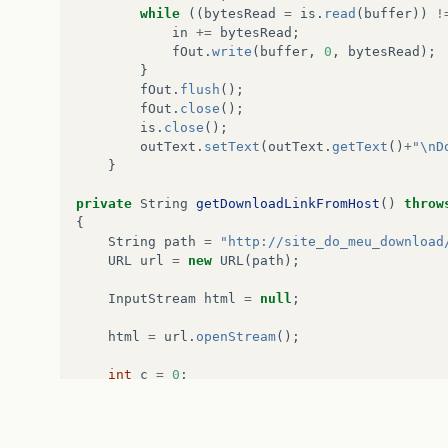
while
((
bytesRead
=
is
.
read
(
buffer
))
!
in
+=
bytesRead
;
fOut
.
write
(
buffer
,
0
,
bytesRead
);
}
fOut
.
flush
();
fOut
.
close
();
is
.
close
();
outText
.
setText
(
outText
.
getText
()
+
"\nD
}
private
String
getDownloadLinkFromHost
()
throw
{
String
path
=
"http://site_do_meu_download
URL
url
=
new
URL
(
path
);
InputStream
html
=
null
;
html
=
url
.
openStream
();
int
c
=
0
;
StringBuilder
buffer
=
new
StringBuilder
(
"
while
(
c
!=
-
1
)
{