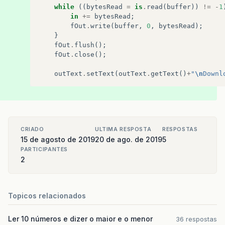
while
((
bytesRead
=
is
.
read
(
buffer
))
!=
-
1
in
+=
bytesRead
;
fOut
.
write
(
buffer
,
0
,
bytesRead
);
}
fOut
.
flush
();
fOut
.
close
();
outText
.
setText
(
outText
.
getText
()
+
"
\n
Downl
CRIADO
ULTIMA RESPOSTA
RESPOSTAS
15 de agosto de 2019
20 de ago. de 2019
5
PARTICIPANTES
2
Topicos relacionados
Ler 10 números e dizer o maior e o menor
36 respostas