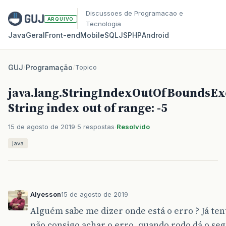
Discussoes de Programacao e
ARQUIVO
Tecnologia
Java
Geral
Front‑end
Mobile
SQL
JS
PHP
Android
GUJ
/
Programação
/
Topico
java.lang.StringIndexOutOfBoundsEx
String index out of range: -5
15 de agosto de 2019
5 respostas
Resolvido
java
Alyesson
15 de agosto de 2019
Alguém sabe me dizer onde está o erro ? Já ten
não consigo achar o erro, quando rodo dá o seg