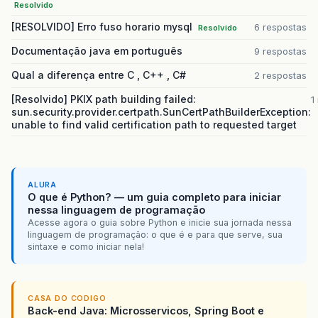
Resolvido
[RESOLVIDO] Erro fuso horario mysql
6 respostas
Resolvido
Documentação java em português
9 respostas
Qual a diferença entre C , C++ , C#
2 respostas
[Resolvido] PKIX path building failed:
1
sun.security.provider.certpath.SunCertPathBuilderException:
unable to find valid certification path to requested target
ALURA
O que é Python? — um guia completo para iniciar
nessa linguagem de programação
Acesse agora o guia sobre Python e inicie sua jornada nessa
linguagem de programação: o que é e para que serve, sua
sintaxe e como iniciar nela!
CASA DO CODIGO
Back-end Java: Microsservicos, Spring Boot e