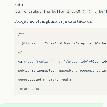
return
+5,
buffer.substring(buffer.indexOf("")
buf
Porque no StringBuilder já está tudo ok.
/**

*
@throws
IndexOutOfBoundsException
{@inher
*/

<a
class=
"mention"
href=
"/u/override"
>
@Overrid
public
StringBuilder
append(CharSequence
s,
in
super.append(s,
start,
end);

return