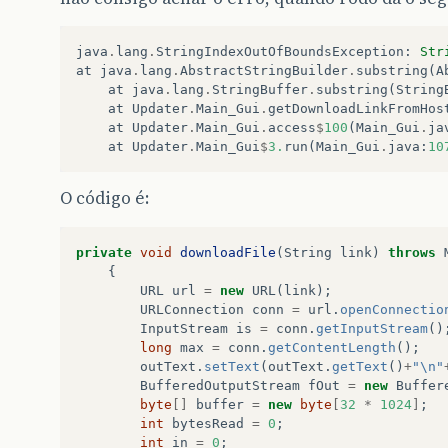
java
.
lang
.
StringIndexOutOfBoundsException
:
Str
at
java
.
lang
.
AbstractStringBuilder
.
substring
(
A
at
java
.
lang
.
StringBuffer
.
substring
(
String
at
Updater
.
Main_Gui
.
getDownloadLinkFromHos
at
Updater
.
Main_Gui
.
access
$
100
(
Main_Gui
.
ja
at
Updater
.
Main_Gui
$
3.
run
(
Main_Gui
.
java
:
10
O código é:
private
void
downloadFile
(
String
link
)
throws
{
URL
url
=
new
URL
(
link
);
URLConnection
conn
=
url
.
openConnectio
InputStream
is
=
conn
.
getInputStream
()
long
max
=
conn
.
getContentLength
();
outText
.
setText
(
outText
.
getText
()
+
"\n"
BufferedOutputStream
fOut
=
new
Buffer
byte
[]
buffer
=
new
byte
[
32
*
1024
]
;
int
bytesRead
=
0
;
int
in
=
0
;