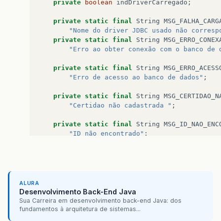
private
boolean
indDriverCarregado
;
private
static
final
String
MSG_FALHA_CARG
"Nome do driver JDBC usado não corresp
private
static
final
String
MSG_ERRO_CONEX
"Erro ao obter conexão com o banco de 
private
static
final
String
MSG_ERRO_ACESS
"Erro de acesso ao banco de dados"
;
private
static
final
String
MSG_CERTIDAO_N
"Certidao não cadastrada "
;
private
static
final
String
MSG_ID_NAO_ENC
"ID não encontrado"
;
private
static
final
String
MSG_ID_INVALID
"ID inválido"
;
private
static
final
String
INSERT_CERTIDA
ALURA
"INSERT INTO certidao (id, nome, DiasE
Desenvolvimento Back-End Java
//	    "INSERT INTO certidao (nome, DiasEmis
Sua Carreira em desenvolvimento back-end Java: dos
fundamentos à arquitetura de sistemas...
private
static
final
String
PROCURA_CERT
=