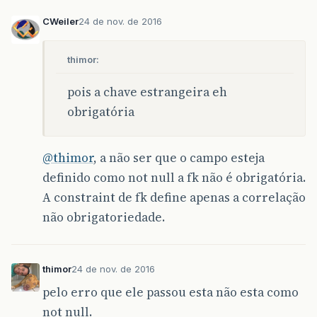
}
CWeiler
24 de nov. de 2016
public
void
inserir
(
Certidao
c
)
{
thimor:
if
(
c
!=
null
)
{
Connection
con
=
getConexao
();
PreparedStatement
psCert
=
null
;
pois a chave estrangeira eh
PreparedStatement
psEnd
=
null
;
obrigatória
try
{
psCert
=
con
.
prepareStatement
(
psCert
.
setInt
(
1
,
c
.
getId
());
@thimor
, a não ser que o campo esteja
psCert
.
setString
(
2
,
c
.
getNome
(
definido como not null a fk não é obrigatória.
psCert
.
setString
(
3
,
c
.
getDiasE
A constraint de fk define apenas a correlação
psCert
.
setInt
(
4
,
c
.
getOrgao_Em
não obrigatoriedade.
//				Certidao certi = new Certidao(
////			psCert.setInt(4, c.getOrgao_
//				certi.setOrgao_Emissor_id(
thimor
24 de nov. de 2016
pelo erro que ele passou esta não esta como
not null.
psCert
.
executeUpdate
();