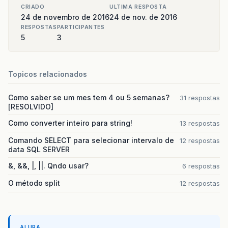
//				psCert.setString(3, c.getDias
CRIADO
ULTIMA RESPOSTA
//				psCert.setInt(4, c.getOrgao_
24 de novembro de 2016
24 de nov. de 2016
RESPOSTAS
PARTICIPANTES
5
3
psCert
.
executeUpdate
();
}
catch
(
SQLException
e
)
{
System
.
err
.
print
(
e
.
getMessage
(
Topicos relacionados
}
finally
{
Como saber se um mes tem 4 ou 5 semanas?
31 respostas
fechaRecursos
(
con
,
psCert
,
nul
[RESOLVIDO]
fechaRecursos
(
con
,
psEnd
,
null
}
Como converter inteiro para string!
13 respostas
}
}
Comando SELECT para selecionar intervalo de
12 respostas
data SQL SERVER
public
Certidao
procurar
(
int
id
)
{
&, &&, |, ||. Qndo usar?
6 respostas
if
(
id
!=
0
)
{
O método split
12 respostas
Connection
con
=
getConexao
();
PreparedStatement
ps
=
null
;
ResultSet
rs
=
null
;
try
{
ALURA