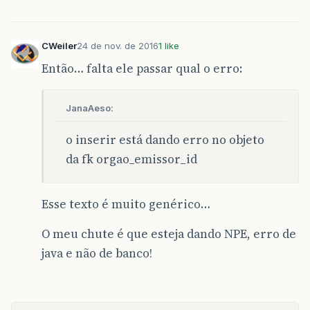
}
catch
(
SQLException
e
)
{
System
.
err
.
print
(
e
.
getMessage
(
CWeiler
24 de nov. de 2016
1 like
}
finally
{
Então… falta ele passar qual o erro:
fechaRecursos
(
con
,
psCert
,
nul
fechaRecursos
(
con
,
psEnd
,
null
}
JanaAeso:
}
}
o inserir está dando erro no objeto
da fk orgao_emissor_id
public
void
atualizar
(
Certidao
c
)
{
if
(
c
!=
null
)
{
Connection
con
=
getConexao
();
Esse texto é muito genérico…
PreparedStatement
psCert
=
null
;
PreparedStatement
psEnd
=
null
;
O meu chute é que esteja dando NPE, erro de
try
{
java e não de banco!
psCert
=
con
.
prepareStatement
(
psCert
.
setString
(
1
,
c
.
getNome
(
psCert
.
setInt
(
2
,
c
.
getId
());