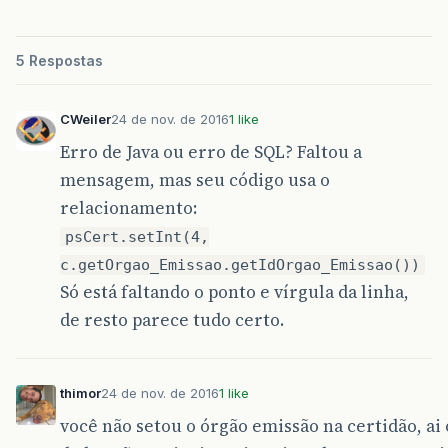
"SELECT id, nome, DiasEmissao, Orgao_E
private
static
final
String
LISTA_CERT
=
5 Respostas
"SELECT id, nome, DiasEmissao, Orgao_E
private
static
final
String
DELETE_CERT
=
CWeiler
24 de nov. de 2016
1 like
"DELETE FROM certidao WHERE id = ?"
;
Erro de Java ou erro de SQL? Faltou a
private
static
final
String
ATUALIZAR_CERT
mensagem, mas seu código usa o
"UPDATE certidao SET nome = ? WHER
relacionamento:
psCert.setInt(4,
public
RepositorioCertidoesBD
(
c.getOrgao_Emissao.getIdOrgao_Emissao())
String
pNomeDriver
,
Só está faltando o ponto e vírgula da linha,
String
pUrlConexao
,
de resto parece tudo certo.
String
pUsuarioConexao
,
String
pSenhaConexao
)
{
super
();
thimor
24 de nov. de 2016
1 like
nomeDriver
=
pNomeDriver
;
você não setou o órgão emissão na certidão, ai
urlConexao
=
pUrlConexao
;