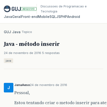
Discussoes de Programacao e
ARQUIVO
Tecnologia
Java
Geral
Front‑end
Mobile
SQL
JS
PHP
Android
GUJ
/
Java
/
Topico
Java - método inserir
24 de novembro de 2016
5 respostas
java
JanaAeso
24 de novembro de 2016
J
Pessoal,
Estou tentando criar o metodo inserir para ate