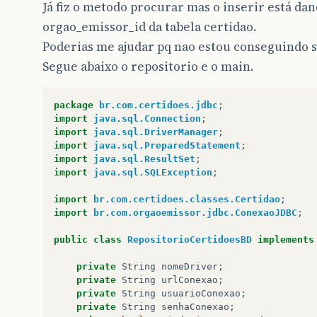
Já fiz o metodo procurar mas o inserir está dan
orgao_emissor_id da tabela certidao.
Poderias me ajudar pq nao estou conseguindo s
Segue abaixo o repositorio e o main.
package
br.com.certidoes.jdbc
;
import
java.sql.Connection
;
import
java.sql.DriverManager
;
import
java.sql.PreparedStatement
;
import
java.sql.ResultSet
;
import
java.sql.SQLException
;
import
br.com.certidoes.classes.Certidao
;
import
br.com.orgaoemissor.jdbc.ConexaoJDBC
;
public
class
RepositorioCertidoesBD
implements
private
String
nomeDriver
;
private
String
urlConexao
;
private
String
usuarioConexao
;
private
String
senhaConexao
;