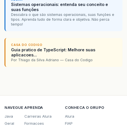
Sistemas operacionais: entenda seu conceito e
suas funções
ps
=
con
.
prepareStatement
(
PROC
Descubra o que são sistemas operacionais, suas funções e
ps
.
setInt
(
1
,
id
);
tipos. Aprenda tudo de forma clara e objetiva. Não perca
rs
=
ps
.
executeQuery
();
tempo!
if
(
rs
.
next
())
{
Certidao
certidao
=
new
Ce
CASA DO CODIGO
Guia pratico de TypeScript: Melhore suas
certidao
.
setDiasEmissao
(
rs
aplicacoes...
Por Thiago da Silva Adriano — Casa do Codigo
certidao
.
setId
(
rs
.
getInt
(
1
certidao
.
setNome
(
rs
.
getStr
certidao
.
setOrgao_Emissor_
return
certidao
;
NAVEGUE
APRENDA
CONHECA O GRUPO
}
else
{
Java
Carreiras Alura
Alura
System
.
err
.
print
(
MSG_CERTI
Geral
Formacoes
FIAP