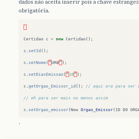
dados não aceita inserir pois a chave estrangei
usuarioConexao
=
pUsuarioConexao
;
senhaConexao
=
pSenhaConexao
;
obrigatória.
indDriverCarregado
=
false
;
}
`
private
Connection
getConexao
()
{
Certidao
c
=
new
Certidao
();
if
(
!
indDriverCarregado
)
{
try
{
c
.
setId
();
Class
.
forName
(
nomeDriver
);
indDriverCarregado
=
true
;
c
.
setNome
(
“
URB
”
);
}
catch
(
ClassNotFoundException
e
)
System
.
err
.
print
(
MSG_FALHA_CAR
c
.
setDiasEmissao
(
“
10
”
);
}
}
c
.
getOrgao_Emissor_id
();
// aqui era para ser 
try
{
return
DriverManager
.
getConnection
// eh para ser mais ou menos assim
urlConexao
,
usuarioConexao
,
c
.
setOrgao_emissor
(
New
Orgao_Emissor
(
ID
DO
ORG
senhaConexao
);
}
catch
(
SQLException
e
)
{
System
.
err
.
print
(
MSG_ERRO_CONEXAO
)
`
return
null
;
}