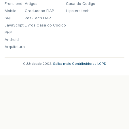
}
Front-end
Artigos
Casa do Codigo
Mobile
Graduacao FIAP
Hipsters.tech
}
catch
(
SQLException
e
)
{
SQL
Pos-Tech FIAP
System
.
err
.
println
(
MSG_ERRO_AC
JavaScript
Livros Casa do Codigo
System
.
err
.
println
(
e
.
getMessag
PHP
Android
}
finally
{
fechaRecursos
(
con
,
ps
,
rs
);
Arquitetura
}
}
return
null
;
GUJ: desde 2002.
·
Saiba mais
·
Contribuidores
·
LGPD
}
private
Certidao
carregarCertidao
(
int
int1
// TODO Auto-generated method stub
return
null
;
}
public
ResultSet
listar
()
{
Connection
con
=
getConexao
();
PreparedStatement
ps
=
null
;
ResultSet
rs
=
null
;