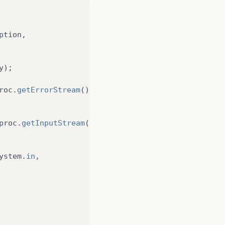
ption
,
y
);
roc
.
getErrorStream
(),
proc
.
getInputStream
(),
ystem
.
in
,