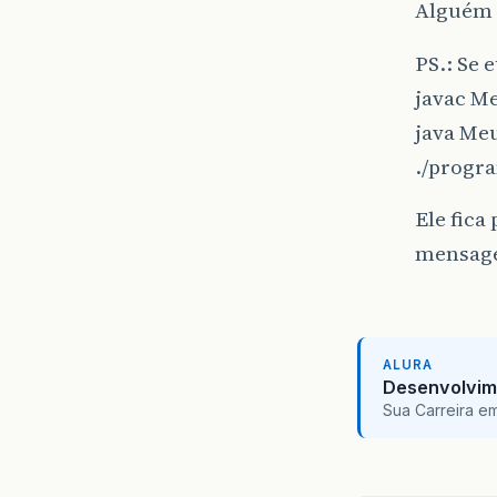
Alguém 
PS.: Se 
javac M
java Me
./progra
Ele fica
mensagen
ALURA
Desenvolvim
Sua Carreira e