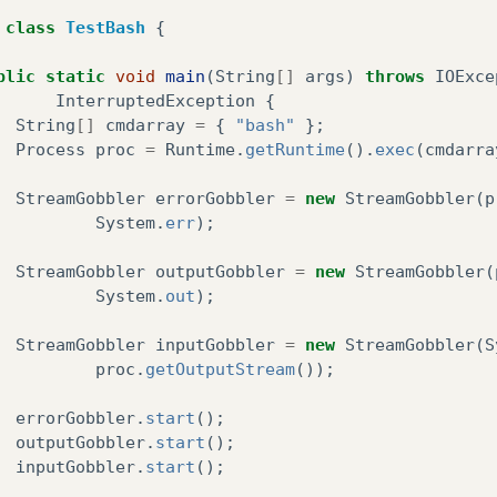
class
TestBash
{
blic
static
void
main
(
String
[]
args
)
throws
IOExce
InterruptedException
{
String
[]
cmdarray
=
{
"bash"
};
Process
proc
=
Runtime
.
getRuntime
().
exec
(
cmdarra
StreamGobbler
errorGobbler
=
new
StreamGobbler
(
p
System
.
err
);
StreamGobbler
outputGobbler
=
new
StreamGobbler
(
System
.
out
);
StreamGobbler
inputGobbler
=
new
StreamGobbler
(
S
proc
.
getOutputStream
());
errorGobbler
.
start
();
outputGobbler
.
start
();
inputGobbler
.
start
();