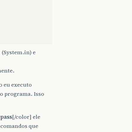
 (System.in) e
mente.
o eu executo
 do programa. Isso
:pass
[/color] ele
s comandos que