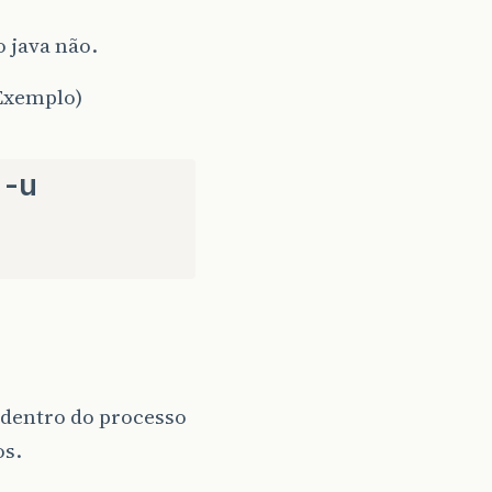
 java não.
Exemplo)
 -u
 dentro do processo
os.