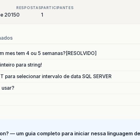
RESPOSTAS
PARTICIPANTES
de 2015
0
1
nados
um mes tem 4 ou 5 semanas?[RESOLVIDO]
nteiro para string!
para selecionar intervalo de data SQL SERVER
o usar?
on? — um guia completo para iniciar nessa linguagem d
o