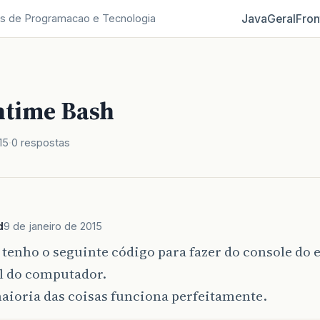
Java
Geral
Fron
s de Programacao e Tecnologia
ntime Bash
15
0 respostas
d
9 de janeiro de 2015
 tenho o seguinte código para fazer do console do 
l do computador.
aioria das coisas funciona perfeitamente.