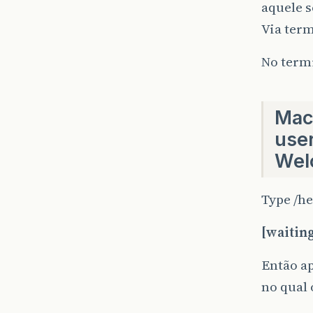
aquele sc
Via term
No term
Mac
}
}
use
Wel
Type /h
[waiting
Então a
no qual 