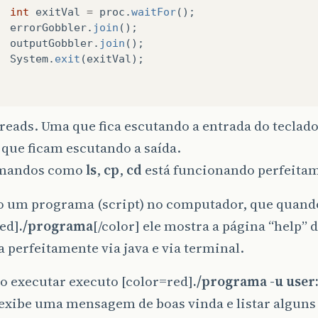
int
exitVal
=
proc
.
waitFor
();
errorGobbler
.
join
();
outputGobbler
.
join
();
System
.
exit
(
exitVal
);
reads. Uma que fica escutando a entrada do teclado
StreamGobbler
extends
Thread
{
 que ficam escutando a saída.
putStream
is
;
omandos como
ls
,
cp
,
cd
está funcionando perfeita
tputStream
os
;
reamGobbler
(
InputStream
is
,
OutputStream
os
)
{
o um programa (script) no computador, que quand
this
.
is
=
is
;
ed]
./programa
[/color] ele mostra a página “help”
this
.
os
=
os
;
 perfeitamente via java e via terminal.
blic
void
run
()
{
o executar executo [color=red]
./programa -u user
try
{
 exibe uma mensagem de boas vinda e listar algun
int
c
;