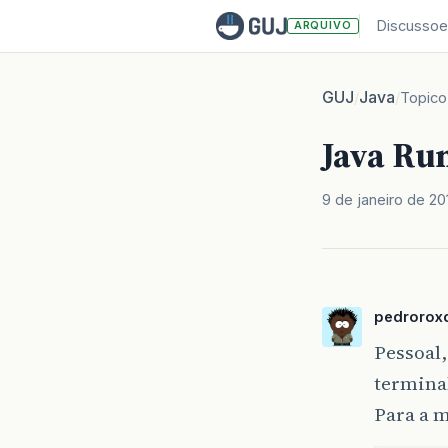
Discussoe
ARQUIVO
GUJ
Java
/
/
Topico
Java Ru
9 de janeiro de 20
pedrorox
Pessoal,
termina
Para a m