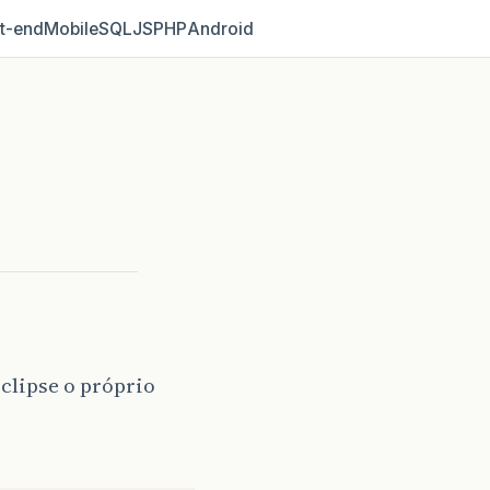
t‑end
Mobile
SQL
JS
PHP
Android
eclipse o próprio