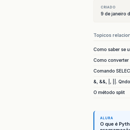
CRIADO
9 de janeiro 
Topicos relacio
Como saber se 
Como converter i
Comando SELECT 
&, &&, |, ||. Qnd
O método split
ALURA
O que é Pyth
programaçã