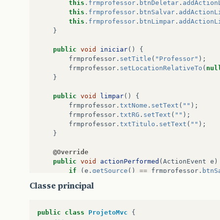
this
.
frmprofessor
.
btnDeletar
.
addAction
this
.
frmprofessor
.
btnSalvar
.
addActionL
this
.
frmprofessor
.
btnLimpar
.
addActionL
}
public
void
iniciar
()
{
frmprofessor
.
setTitle
(
"Professor"
);
frmprofessor
.
setLocationRelativeTo
(
nul
}
public
void
limpar
()
{
frmprofessor
.
txtNome
.
setText
(
""
);
frmprofessor
.
txtRG
.
setText
(
""
);
frmprofessor
.
txtTitulo
.
setText
(
""
);
}
@Override
public
void
actionPerformed
(
ActionEvent
e
)
if
(
e
.
getSource
()
==
frmprofessor
.
btnS
professor
.
setNome
(
frmprofessor
.
txt
Classe principal
professor
.
setRg
(
Integer
.
parseInt
(
f
professor
.
setTitulo
(
frmprofessor
.
t
public
class
ProjetoMvc
{
if
(
consultaprofessor
.
inserir
(
prof