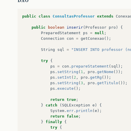
DAO
public
class
ConsultasProfessor
extends
Conexa
public
boolean
inserir
(
Professor
pro
)
{
PreparedStatement
ps
=
null
;
Connection
con
=
getConexao
();
String
sql
=
"INSERT INTO professor (n
try
{
ps
=
con
.
prepareStatement
(
sql
);
ps
.
setString
(
1
,
pro
.
getNome
());
ps
.
setInt
(
2
,
pro
.
getRg
());
ps
.
setString
(
3
,
pro
.
getTitulo
());
ps
.
execute
();
return
true
;
}
catch
(
SQLException
e
)
{
System
.
err
.
println
(
e
);
return
false
;
}
finally
{
try
{