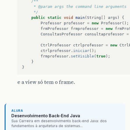
/**
JOptionPane
.
showMessageDialog
(
	 * @param args the command line arguments
limpar
();
	 */
}
else
{
public
static
void
main
(
String
[]
args
)
{
JOptionPane
.
showMessageDialog
(
Professor
professor
=
new
Professor
();
limpar
();
frmProfessor
frmprofessor
=
new
frmPro
}
ConsultasProfessor
consultaprofessor
=
}
}
CtrlProfessor
ctrlprofessor
=
new
Ctrl
}
ctrlprofessor
.
iniciar
();
frmprofessor
.
setVisible
(
true
);
}
}
e a view só tem o frame.
ALURA
Desenvolvimento Back-End Java
Sua Carreira em desenvolvimento back-end Java: dos
fundamentos à arquitetura de sistemas...