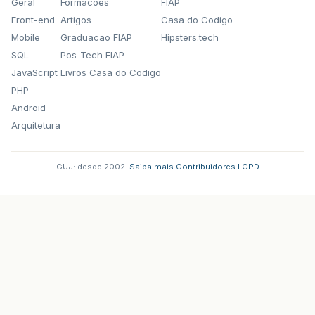
Geral
Formacoes
FIAP
Front-end
Artigos
Casa do Codigo
Mobile
Graduacao FIAP
Hipsters.tech
SQL
Pos-Tech FIAP
JavaScript
Livros Casa do Codigo
PHP
Android
Arquitetura
GUJ: desde 2002.
·
Saiba mais
·
Contribuidores
·
LGPD