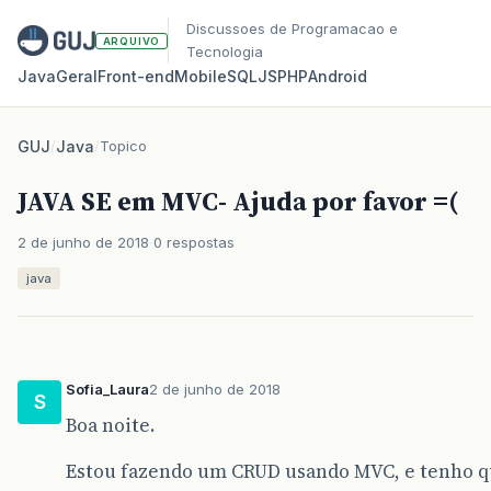
Discussoes de Programacao e
ARQUIVO
Tecnologia
Java
Geral
Front‑end
Mobile
SQL
JS
PHP
Android
GUJ
/
Java
/
Topico
JAVA SE em MVC- Ajuda por favor =(
2 de junho de 2018
0 respostas
java
Sofia_Laura
2 de junho de 2018
S
Boa noite.
Estou fazendo um CRUD usando MVC, e tenho q