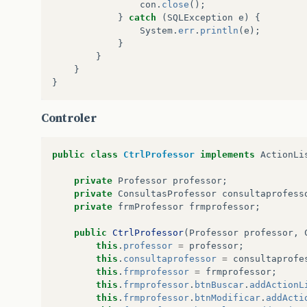
con
.
close
();
}
catch
(
SQLException
e
)
{
System
.
err
.
println
(
e
);
}
}
}
}
Controler
public
class
CtrlProfessor
implements
ActionLi
private
Professor
professor
;
private
ConsultasProfessor
consultaprofess
private
frmProfessor
frmprofessor
;
public
CtrlProfessor
(
Professor
professor
,
this
.
professor
=
professor
;
this
.
consultaprofessor
=
consultaprofe
this
.
frmprofessor
=
frmprofessor
;
this
.
frmprofessor
.
btnBuscar
.
addActionL
this
.
frmprofessor
.
btnModificar
.
addActi