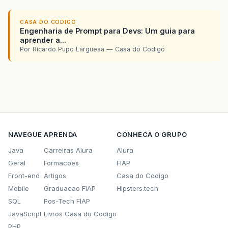
CASA DO CODIGO
Engenharia de Prompt para Devs: Um guia para
aprender a...
Por Ricardo Pupo Larguesa — Casa do Codigo
NAVEGUE
APRENDA
CONHECA O GRUPO
Java
Carreiras Alura
Alura
Geral
Formacoes
FIAP
Front-end
Artigos
Casa do Codigo
Mobile
Graduacao FIAP
Hipsters.tech
SQL
Pos-Tech FIAP
JavaScript
Livros Casa do Codigo
PHP