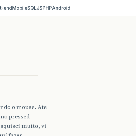
t‑end
Mobile
SQL
JS
PHP
Android
ando o mouse. Ate
omo pressed
squisei muito, vi
ui fazer.