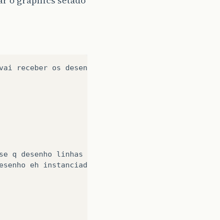
r o graphics setado
vai
receber
os
desenhos
,
como
se
fosse
uma
area
de
se
q
desenho
linhas
esenho
eh
instanciado