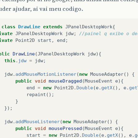
der ajudar, ai vai meu codigo.
class
DrawLine
extends
JPanelDesktopWork
{
ivate
JPanelDesktopWork
jdw
;
//painel q exibe o de
ivate
Point2D
start
,
end
;
blic
DrawLine
(
JPanelDesktopWork
jdw
){
this
.
jdw
=
jdw
;
jdw
.
addMouseMotionListener
(
new
MouseAdapter
()
{
public
void
mouseDragged
(
MouseEvent
e
){
end
=
new
Point2D
.
Double
(
e
.
getX
(),
e
.
get
repaint
();
}
});
jdw
.
addMouseListener
(
new
MouseAdapter
()
{
public
void
mousePressed
(
MouseEvent
e
){
start
=
new
Point2D
.
Double
(
e
.
getX
(),
e
.
g