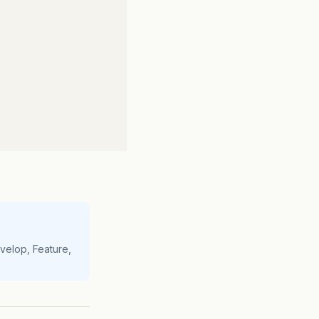
s
();
//aqui onde pego o Graphics.
velop, Feature,