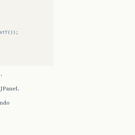
etY
());
.
JPanel.
ando
ui onde pego o Graphics.   