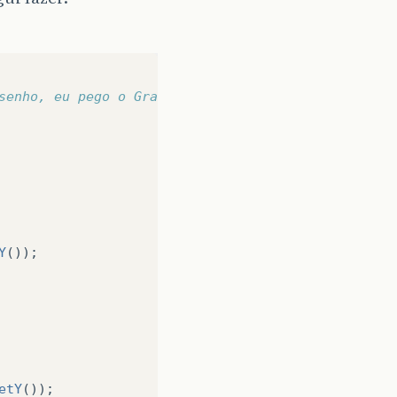
senho, eu pego o Graphics dele.  
Y
());
etY
());