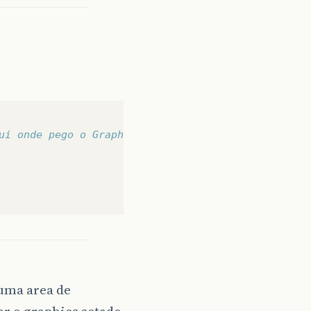
ui onde pego o Graphics.   
 uma area de