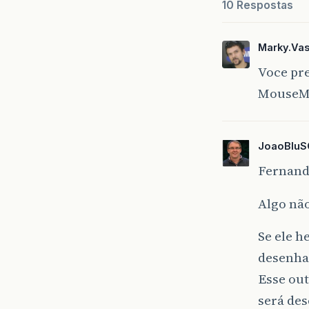
10 Respostas
Marky.Va
Voce pr
MouseMo
JoaoBlu
Fernand
Algo não
Se ele h
desenha
Esse ou
será de