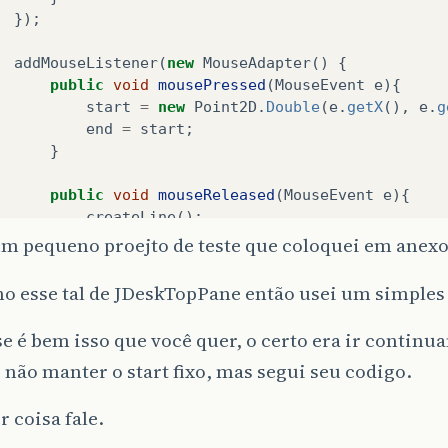
});
addMouseListener
(
new
MouseAdapter
()
{
public
void
mousePressed
(
MouseEvent
e
){
start
=
new
Point2D
.
Double
(
e
.
getX
(),
e
.
g
end
=
start
;
}
public
void
mouseReleased
(
MouseEvent
e
){
createLine
();
start
=
null
;
um pequeno proejto de teste que coloquei em anexo
end
=
null
;
}
o esse tal de JDeskTopPane então usei um simples 
});
se é bem isso que você quer, o certo era ir continu
e não manter o start fixo, mas segui seu codigo.
blic
void
createLine
(){
 coisa fale.
Graphics2D
g2d
=
(
Graphics2D
)
getGraphics
();
//aq
Line2D
line
=
new
Line2D
.
Float
(
start
,
end
);