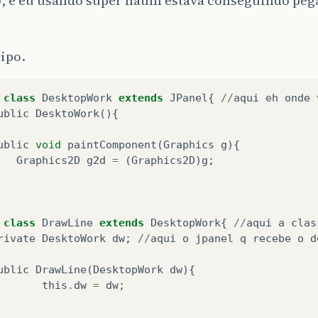
o, e eu usando super naum estava conseguindo pega
tipo.
class
DesktopWork
extends
JPanel
{
//
aqui
eh
onde
ublic
DesktoWork
(){
ublic
void
paintComponent
(
Graphics
g
){
Graphics2D
g2d
=
(
Graphics2D
)
g
;
class
DrawLine
extends
DesktopWork
{
//
aqui
a
clas
rivate
DesktoWork
dw
;
//
aqui
o
jpanel
q
recebe
o
d
ublic
DrawLine
(
DesktopWork
dw
){
this
.
dw
=
dw
;