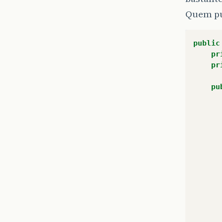
Quem pu
public
pr
pr
pu