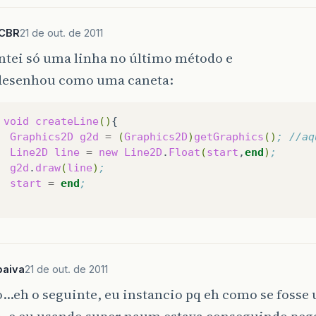
g2d
.
draw
(
line
);
SCBR
21 de out. de 2011
ntei só uma linha no último método e
 desenhou como uma caneta:
void
createLine
()
{
Graphics2D
g2d
=
(
Graphics2D
)
getGraphics
()
; //aq
Line2D
line
=
new
Line2D
.
Float
(
start
,
end
)
;     
g2d
.
draw
(
line
)
;
start
=
end
;
paiva
21 de out. de 2011
…eh o seguinte, eu instancio pq eh como se fosse