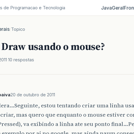
Java
Geral
Fron
s de Programacao e Tecnologia
rais
/
Topico
- Draw usando o mouse?
2011
10 respostas
paiva
20 de outubro de 2011
alera…Seguinte, estou tentando criar uma linha us
 criar, mas quero que enquanto o mouse estiver c
essed), va exibindo a linha ate seu ponto final…Pe
 exemplo por ai no google, mas ainda naum conseg