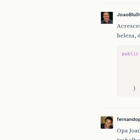
}
JoaoBlu
}
Acresce
beleza,
public
fernando
Opa Joao