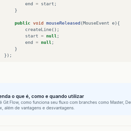
end
=
start
;
}
public
void
mouseReleased
(
MouseEvent
e
){
createLine
();
start
=
null
;
end
=
null
;
}
});
blic
void
createLine
(){
Graphics2D
g2d
=
(
Graphics2D
)
this
.
jdw
.
getGraphic
Line2D
line
=
new
Line2D
.
Float
(
start
,
end
);
tenda o que é, como e quando utilizar
g2d
.
draw
(
line
);
é Git Flow, como funciona seu fluxo com branches como Master, De
repaint
();
ix, além de vantagens e desvantagens.