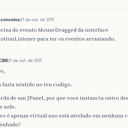
sconcelos
21 de out. de 2011
ecisa do evento MouseDragged da interface
tionListener para ter os eventos arrastando.
SCBR
21 de out. de 2011
o,
 fazia sentido no teu codigo.
erda de um JPanel, por que voce instancia outro de
r nele.
tro é apenas virtual nao está atrelado em nenhum
senhado?