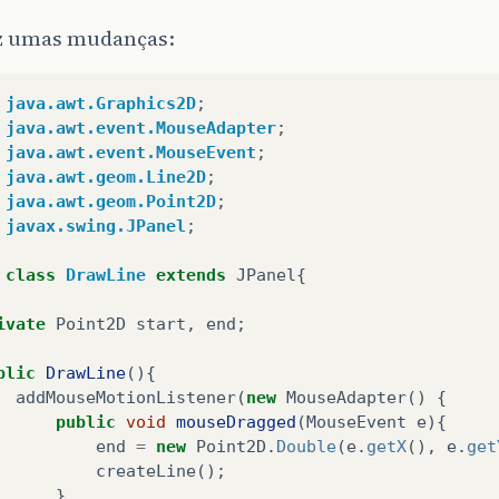
iz umas mudanças:
java.awt.Graphics2D
;
java.awt.event.MouseAdapter
;
java.awt.event.MouseEvent
;
java.awt.geom.Line2D
;
java.awt.geom.Point2D
;
javax.swing.JPanel
;
class
DrawLine
extends
JPanel
{
ivate
Point2D
start
,
end
;
blic
DrawLine
(){
addMouseMotionListener
(
new
MouseAdapter
()
{
public
void
mouseDragged
(
MouseEvent
e
){
end
=
new
Point2D
.
Double
(
e
.
getX
(),
e
.
get
createLine
();
}