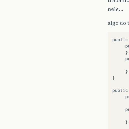
trabalh
nele…
algo do 
public
p
}
p
}
}
public
p
p
}