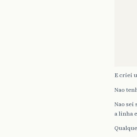
E criei 
Nao tenh
}
Nao sei 
a linha 
pu
Qualquer