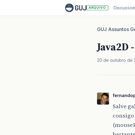
Discussoe
ARQUIVO
GUJ
Assuntos Ge
/
Java2D 
20 de outubro de 
fernando
Salve g
consigo
(mousePr
bastante