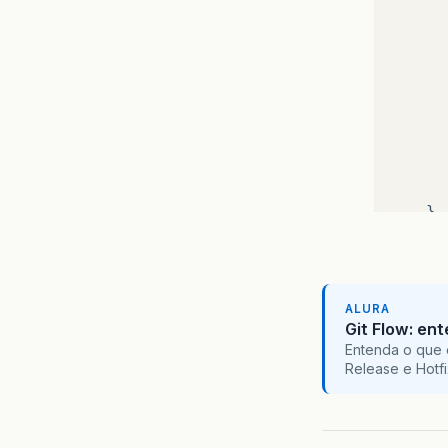
}
pu
ALURA
Git Flow: en
Entenda o que 
Release e Hotf
}
}