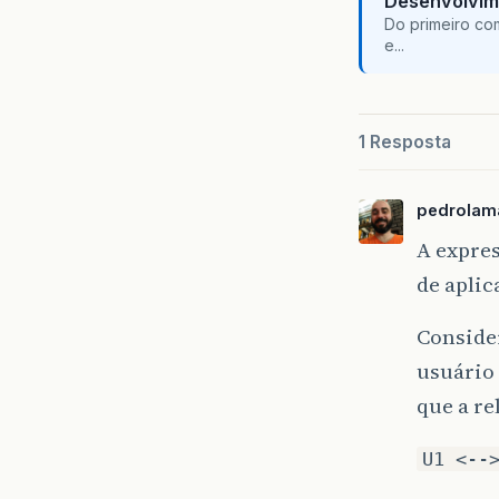
Desenvolvim
Do primeiro co
e...
1 Resposta
pedrolam
A expres
de apli
Conside
usuário 
que a re
U1 <--