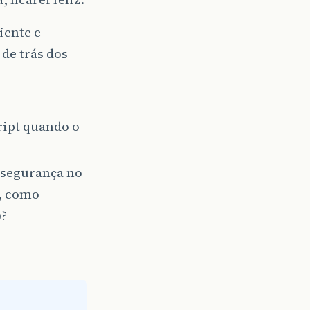
iente e
de trás dos
ript quando o
 segurança no
s, como
)?