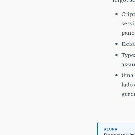
Cript
servi
pano
Exist
Type
assun
Uma 
lado 
geren
ALURA