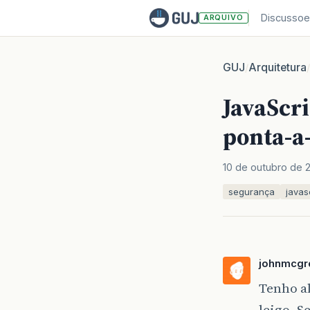
Discussoe
ARQUIVO
GUJ
Arquitetura
/
/
JavaScri
ponta-a
10 de outubro de 
segurança
javas
johnmcgr
Tenho al
leigo. S