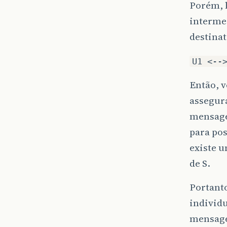
Porém, l
interme
destinat
U1 <--
Então, 
assegura
mensagem
para po
existe 
de S.
Portanto
individu
mensage