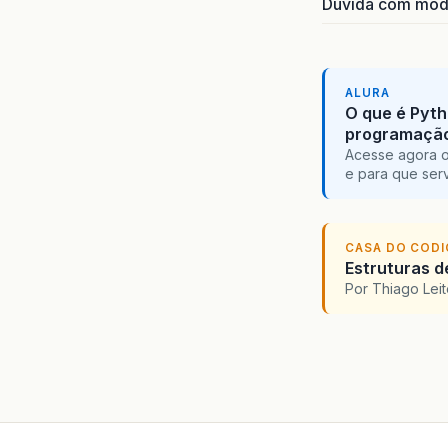
Dúvida com mode
ALURA
O que é Pyth
programaçã
Acesse agora o
e para que serv
CASA DO COD
Estruturas d
Por Thiago Lei