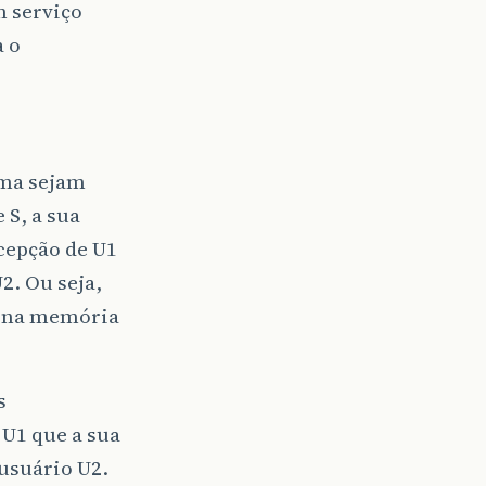
m serviço
a o
ima sejam
 S, a sua
ecepção de U1
2. Ou seja,
o na memória
s
 U1 que a sua
usuário U2.