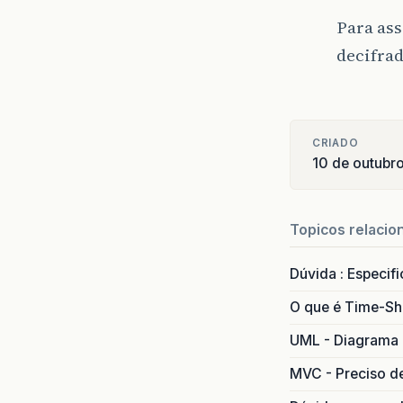
Para ass
decifrad
CRIADO
10 de outubr
Topicos relacio
Dúvida : Especif
O que é Time-Sh
UML - Diagrama 
MVC - Preciso d