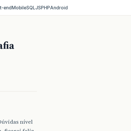
t‑end
Mobile
SQL
JS
PHP
Android
afia
Dúvidas nível
ficarei feliz.