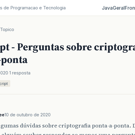
Java
Geral
Fron
s de Programacao e Tecnologia
Topico
pt - Perguntas sobre criptogr
-ponta
2020
1 resposta
cript
ee
10 de outubro de 2020
gumas dúvidas sobre criptografia ponta-a-ponta. 
e alguém souber responder ao menos uma pergunta, 