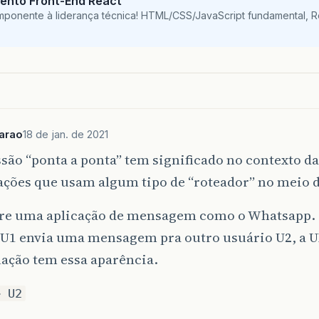
ento Front-End React
mponente à liderança técnica! HTML/CSS/JavaScript fundamental, 
arao
18 de jan. de 2021
são “ponta a ponta” tem significado no contexto da
cações que usam algum tipo de “roteador” no meio
re uma aplicação de mensagem como o Whatsapp.
U1 envia uma mensagem pra outro usuário U2, a UX
lação tem essa aparência.
> U2