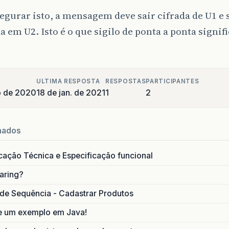
egurar isto, a mensagem deve sair cifrada de U1 e
a em U2. Isto é o que sigilo de ponta a ponta signifi
ULTIMA RESPOSTA
RESPOSTAS
PARTICIPANTES
o de 2020
18 de jan. de 2021
1
2
nados
icação Técnica e Especificação funcional
aring?
de Sequência - Cadastrar Produtos
e um exemplo em Java!