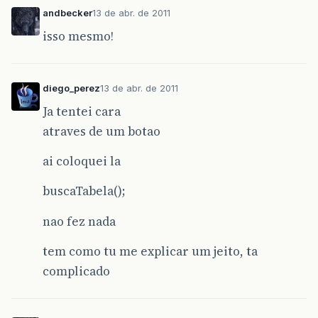
break
;
andbecker
13 de abr. de 2011
case
Types.
TIMESTAMP
:
LinhaAtual
.
addEl
break
;
isso mesmo!
case
Types.
DOUBLE
:
LinhaAtual
.
addEleme
break
;
case
Types.
INTEGER
:
LinhaAtual
.
addElem
break
;
diego_perez
13 de abr. de 2011
}
Ja tentei cara
}
catch
(
SQLException
e
)
{
atraves de um botao
}
return
LinhaAtual
;
ai coloquei la
}
buscaTabela();
nao fez nada
tem como tu me explicar um jeito, ta
complicado