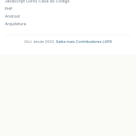
JavaScript
Livros Casa do Codigo
PHP
Android
Arquitetura
GUJ: desde 2002.
·
Saiba mais
·
Contribuidores
·
LGPD