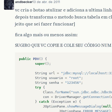
andbecker
13 de abr. de 2011
vc cria o botao atulizar e adiciona a ultima lin
depois transforma o metodo busca tabela em cl
jeito que sei fazer funcionar]
fica algo mais ou menos assim:
SUGIRO QUE VC COPIE E COLE SEU CÓDIGO NU
public
PDV
()
{
super
();
String
url
=
"jdbc:mysql://localhost:3
String
usuario
=
"root"
;
String
senha
=
"123456"
;
try
{
Class
.
forName
(
"sun.jdbc.odbc.JdbcO
con
=
DriverManager
.
getConnection
(
}
catch
(
Exception
e
)
{
JOptionPane
.
showMessageDialog
(
null
JOptionPane
.
ERROR_MESSAGE
)