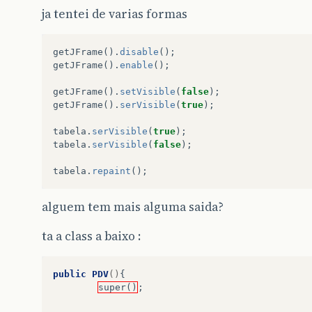
ja tentei de varias formas
getJFrame
().
disable
();
getJFrame
().
enable
();
getJFrame
().
setVisible
(
false
);
getJFrame
().
serVisible
(
true
);
tabela
.
serVisible
(
true
);
tabela
.
serVisible
(
false
);
tabela
.
repaint
();
alguem tem mais alguma saida?
ta a class a baixo :
public
PDV
()
{
super()
;