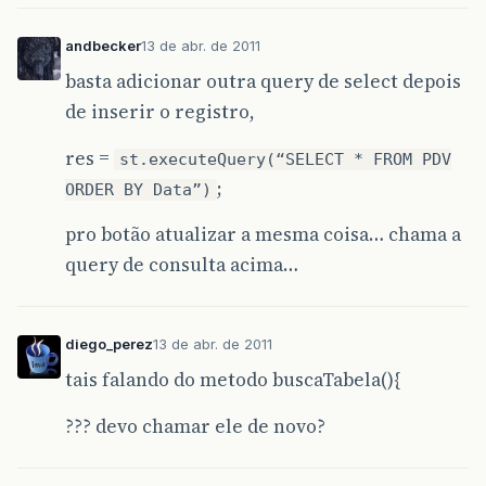
scroller.setBounds(new
Rectangle(-1,
scroller.updateUI()
;
andbecker
13 de abr. de 2011
basta adicionar outra query de select depois
de inserir o registro,
getJContentPane().add(scroller,
BorderLayo
res =
st.executeQuery(“SELECT * FROM PDV
;
st.close()
;
ORDER BY Data”)
pro botão atualizar a mesma coisa… chama a
}
query de consulta acima…
catch
(
SQLException
sqlex
)
{
}
return
null
;
diego_perez
13 de abr. de 2011
}
private
Vector
proximaLinha
(
ResultSet
tais falando do metodo buscaTabela(){
Vector
LinhaAtual
=
new
Vector()
;
try{
??? devo chamar ele de novo?
for
(int
i
=
1
;
i
<=
rsmd.getColumnC
switch(rsmd.getColumnType(i)){
case
Types.
VARCHAR
:
LinhaAtual
.
addElem