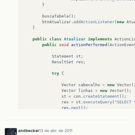
}
buscaTabela
();
btnAtualizar
.
addActionListener
(
new
Atu
}
public
class
Atualizar
implements
ActionLi
public
void
actionPerformed
(
ActionEven
Statement
st
;
ResultSet
res
;
try
{
Vector
cabecalho
=
new
Vector
(
Vector
linhas
=
new
Vector
();
st
=
con
.
createStatement
();
res
=
st
.
executeQuery
(
"SELECT 
res
.
next
();
ResultSetMetaData
rsmd
=
res
.
g
for
(
int
i
=
1
;
i
<=
rsmd
.
getC
cabecalho
.
addElement
(
rsmd
.
andbecker
13 de abr. de 2011
}