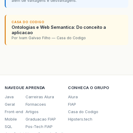
}
além de vantagens e desvantagens.
}
CASA DO CODIGO
Ontologias e Web Semantica: Do conceito a
aplicacao
Por Ivam Galvao Filho — Casa do Codigo
NAVEGUE
APRENDA
CONHECA O GRUPO
Java
Carreiras Alura
Alura
Geral
Formacoes
FIAP
Front-end
Artigos
Casa do Codigo
Mobile
Graduacao FIAP
Hipsters.tech
SQL
Pos-Tech FIAP