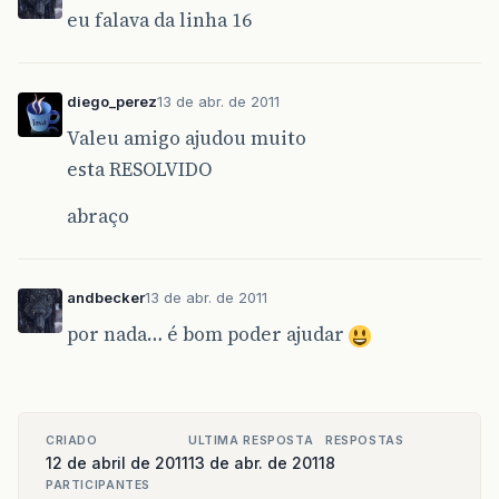
do
{
eu falava da linha 16
linhas
.
addElement
(
proximaL
}
while
(
res
.
next
());
tabela
=
new
JTable
(
linhas
,
ca
diego_perez
13 de abr. de 2011
tabela
.
setSize
(
new
Dimension
(
6
tabela
.
getColumnModel
();
Valeu amigo ajudou muito
tabela
.
setFont
(
new
Font
(
"Lucid
esta RESOLVIDO
tabela
.
setRowHeight
(
20
);
tabela
.
updateUI
();
abraço
tabela
.
getColumnModel
().
getCol
JScrollPane
scroller
=
new
JSc
scroller
.
setBorder
(
BorderFacto
scroller
.
setBounds
(
new
Rectang
andbecker
13 de abr. de 2011
scroller
.
updateUI
();
por nada… é bom poder ajudar
getJContentPane
().
add
(
scroller
st
.
close
();
}
catch
(
SQLException
sqlex
)
{
CRIADO
ULTIMA RESPOSTA
RESPOSTAS
}
12 de abril de 2011
13 de abr. de 2011
8
return
null
;
PARTICIPANTES
}