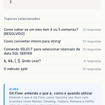
2
private
Vector
proximaLinha
(
ResultSet
Vector
LinhaAtual
=
new
Vector
();
try
{
Topicos relacionados
for
(
int
i
=
1
;
i
<=
rsmd
.
getC
switch
(
rsmd
.
getColumnType
Como saber se um mes tem 4 ou 5 semanas?
31 respostas
case
Types
.
VARCHAR
:
[RESOLVIDO]
LinhaAtual
.
addElem
break
;
Como converter inteiro para string!
13 respostas
case
Types
.
TIMESTAMP
:
LinhaAtual
.
addElem
Comando SELECT para selecionar intervalo de
12 respostas
break
;
data SQL SERVER
case
Types
.
DOUBLE
:
&, &&, |, ||. Qndo usar?
LinhaAtual
.
addElem
6 respostas
break
;
O método split
12 respostas
case
Types
.
INTEGER
:
LinhaAtual
.
addElem
break
;
}
}
ALURA
}
catch
(
SQLException
e
)
{
Git Flow: entenda o que é, como e quando utilizar
}
Entenda o que é Git Flow, como funciona seu fluxo com
return
LinhaAtual
;
branches como Master, Develop, Feature, Release e Hotfix,