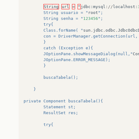
String
url
=
"
jdbc
:
mysql
://
localhost
:
		String usuario = "
root
";
		String senha = "
123456
";
		try{
		Class.forName( "
sun
.
jdbc
.
odbc
.
JdbcOdbc
		con = DriverManager.getConnection(url
		}
		catch (Exception e){
		JOptionPane.showMessageDialog(null,"
Co
		JOptionPane.ERROR_MESSAGE);
		}
		buscaTabela();
	}
private Component buscaTabela(){
		Statement st;
		ResultSet res;
		try{