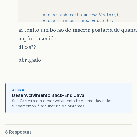
		Vector cabecalho = new Vector();
		Vector linhas = new Vector();
		st = con.createStatement();
ai tenho um botao de inserir gostaria de quando
		res = st.executeQuery("
SELECT
*
FROM
P
o q foi inserido
		res.next();
		ResultSetMetaData rsmd = res.getMetaDa
dicas??
		for (int i = 1; i <= rsmd.getColumnCou
		cabecalho.addElement(rsmd.getColumnNam
obrigado
		do{
		linhas.addElement(proximaLinha(res,rsm
		}
		while (res.next());
		tabela = new JTable(linhas,cabecalho);
ALURA
Desenvolvimento Back-End Java
		tabela.setSize(new Dimension(693, 190)
Sua Carreira em desenvolvimento back-end Java: dos
		tabela.getColumnModel();
fundamentos à arquitetura de sistemas...
	    tabela.setFont(new Font("
Lucida
Sans
"
,
tabela.setRowHeight(20)
;
tabela.updateUI()
;
tabela.getColumnModel().getColumn(1).s
JScrollPane
scroller
=
new
JScrollPan
8 Respostas
scroller.setBorder(BorderFactory.creat