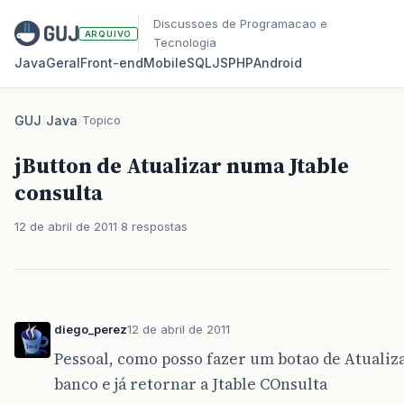
Discussoes de Programacao e
ARQUIVO
Tecnologia
Java
Geral
Front‑end
Mobile
SQL
JS
PHP
Android
GUJ
/
Java
/
Topico
jButton de Atualizar numa Jtable
consulta
12 de abril de 2011
8 respostas
diego_perez
12 de abril de 2011
Pessoal, como posso fazer um botao de Atualiza
banco e já retornar a Jtable COnsulta