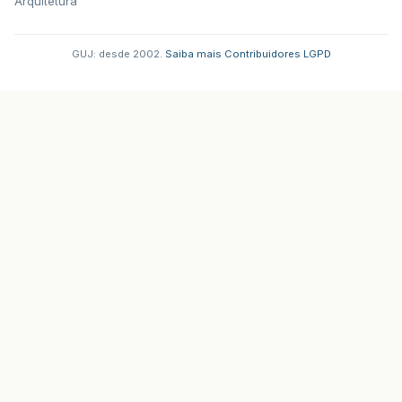
Arquitetura
GUJ: desde 2002.
·
Saiba mais
·
Contribuidores
·
LGPD