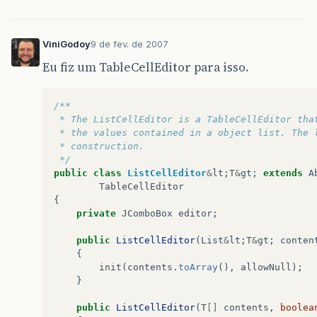
ViniGodoy
9 de fev. de 2007
Eu fiz um TableCellEditor para isso.
/**
 * The ListCellEditor is a TableCellEditor tha
 * the values contained in a object list. The 
 * construction.
 */
public
class
ListCellEditor
&
lt
;
T
&
gt
;
extends
A
TableCellEditor
{
private
JComboBox
editor
;
public
ListCellEditor
(
List
&
lt
;
T
&
gt
;
conten
{
init
(
contents
.
toArray
(),
allowNull
);
}
public
ListCellEditor
(
T
[]
contents
,
boolea