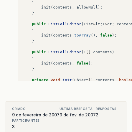
{
init
(
contents
,
allowNull
);
}
public
ListCellEditor
(
List
&
lt
;
T
&
gt
;
conten
{
init
(
contents
.
toArray
(),
false
);
}
public
ListCellEditor
(
T
[]
contents
)
{
init
(
contents
,
false
);
}
private
void
init
(
Object
[]
contents
,
boole
{
editor
=
contents
==
null
?
new
JCombo
if
(
allowNull
)
((
DefaultComboBoxModel
)
editor
.
get
editor
.
setEditable
(
false
);
CRIADO
ULTIMA RESPOSTA
RESPOSTAS
editor
.
putClientProperty
(
"JComboBox.is
9 de fevereiro de 2007
9 de fev. de 2007
2
editor
.
addActionListener
(
new
ActionLis
PARTICIPANTES
{
3
public
void
actionPerformed
(
Action