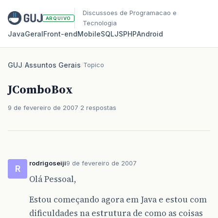
Discussoes de Programacao e
ARQUIVO
Tecnologia
Java
Geral
Front‑end
Mobile
SQL
JS
PHP
Android
GUJ
/
Assuntos Gerais
/
Topico
JComboBox
9 de fevereiro de 2007
2 respostas
rodrigoseiji
9 de fevereiro de 2007
R
Olá Pessoal,
Estou começando agora em Java e estou com
dificuldades na estrutura de como as coisas