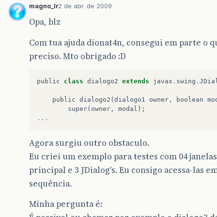
magno_lr
2 de abr. de 2009
Opa, blz
Com tua ajuda dionat4n, consegui em parte o q
preciso. Mto obrigado :D
public
class
dialogo2
extends
javax
.
swing
.
JDia
public
dialogo2
(
dialogo1
owner
,
boolean
mo
super
(
owner
,
modal
);
...
Agora surgiu outro obstaculo.
Eu criei um exemplo para testes com 04 janelas
principal e 3 JDialog's. Eu consigo acessa-las e
sequência.
Minha pergunta é: