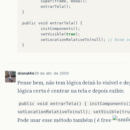
super
(
frame
,
modal
);
entrarTela
();
}
public
void
entrarTela
()
{
initComponents
();
setVisible
(
true
);
setLocationRelativeTo
(
null
);
// Esse c
}
dionat4n
28 de abr. de 2009
Pense bem, não tem lógica deixá-lo visível e dep
lógica certa é centrar na tela e depois exibir.
public void entrarTela() { initComponents(
setLocationRelativeTo(null); setVisible(tru
Pode usar esse método também ( é free