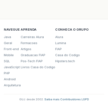
NAVEGUE
APRENDA
CONHECA O GRUPO
Java
Carreiras Alura
Alura
Geral
Formacoes
Lumina
Front-end
Artigos
FIAP
Mobile
Graduacao FIAP
Casa do Codigo
SQL
Pos-Tech FIAP
Hipsters.tech
JavaScript
Livros Casa do Codigo
PHP
Android
Arquitetura
GUJ: desde 2002.
·
Saiba mais
·
Contribuidores
·
LGPD