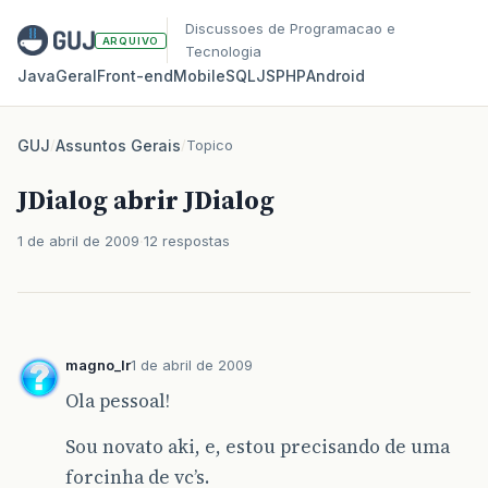
Discussoes de Programacao e
ARQUIVO
Tecnologia
Java
Geral
Front‑end
Mobile
SQL
JS
PHP
Android
GUJ
/
Assuntos Gerais
/
Topico
JDialog abrir JDialog
1 de abril de 2009
12 respostas
magno_lr
1 de abril de 2009
Ola pessoal!
Sou novato aki, e, estou precisando de uma
forcinha de vc’s.