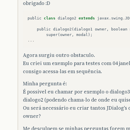
obrigado :D
public
class
dialogo2
extends
javax
.
swing
.
JD
public
dialogo2
(
dialogo1
owner
,
boolean
super
(
owner
,
modal
);
...
Agora surgiu outro obstaculo.
Eu criei um exemplo para testes com 04 janela
consigo acessa-las em sequência.
Minha pergunta é:
É possivel eu chamar por exemplo o dialogo3 
dialogo2 (podendo chama-lo de onde eu quiser
Ou será necessário eu criar tantos JDialog'
owner?
Me desculpem se minhas perguntas forem mui