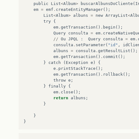
public
List
<
Album
>
buscarAlbunsDoCliente
(
I
em
=
emf
.
createEntityManager
();
List
<
Album
>
albuns
=
new
ArrayList
<
Alb
try
{
em
.
getTransaction
()
.
begin
();
Query
consulta
=
em
.
createNativeQu
//
Ou
JPQL
:
Query
consulta
=
em
.
consulta
.
setParameter
(
"id"
,
idClie
albuns
=
consulta
.
getResultList
();
em
.
getTransaction
()
.
commit
();
}
catch
(
Exception
e
)
{
e
.
printStackTrace
();
em
.
getTransaction
()
.
rollback
();
throw
e
;
}
finally
{
em
.
close
();
return
albuns
;
}
}
}