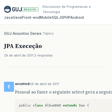
Discussoes de Programacao e
ARQUIVO
Tecnologia
Java
Geral
Front‑end
Mobile
SQL
JS
PHP
Android
GUJ
/
Assuntos Gerais
/
Topico
JPA Execeção
29 de abril de 2011
2 respostas
erickfm8
29 de abril de 2011
E
Pessoal ao fazer o seguinte select gera a segui
public
class
AlbumDAO
extends
Dao
{