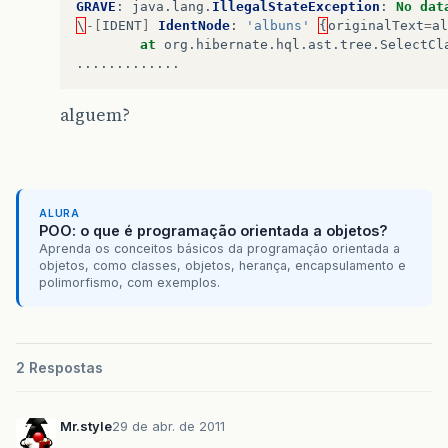
GRAVE
:
java
.
lang
.
IllegalStateException
:
No
dat
\
-[
IDENT
]
IdentNode
:
'albuns'
{
originalText
=
al
at
org
.
hibernate
.
hql
.
ast
.
tree
.
SelectCl
.............
alguem?
ALURA
POO: o que é programação orientada a objetos?
Aprenda os conceitos básicos da programação orientada a
objetos, como classes, objetos, herança, encapsulamento e
polimorfismo, com exemplos.
2 Respostas
Mr.style
29 de abr. de 2011