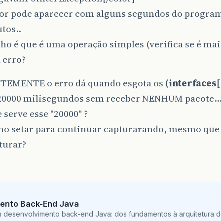
ror pode aparecer com alguns segundos do progra
tos..
ho é que é uma operação simples (verifica se é mai
 erro?
EMENTE o erro dá quando esgota os
(interfaces[1
0000 milisegundos sem receber NENHUM pacote..
 serve esse "20000" ?
o setar para continuar capturarando, mesmo que
turar?
ento Back-End Java
m desenvolvimento back-end Java: dos fundamentos à arquitetura de