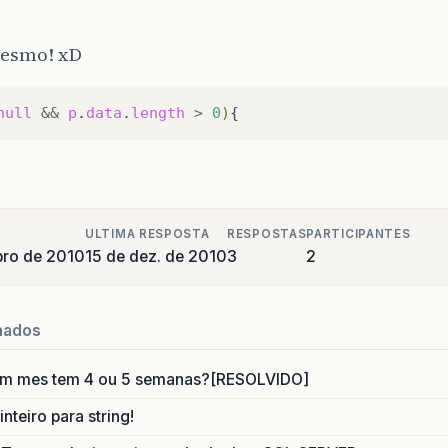
mesmo! xD
null
&&
p
.
data
.
length
>
0
)
ULTIMA RESPOSTA
RESPOSTAS
PARTICIPANTES
bro de 2010
15 de dez. de 2010
3
2
nados
um mes tem 4 ou 5 semanas?[RESOLVIDO]
nteiro para string!