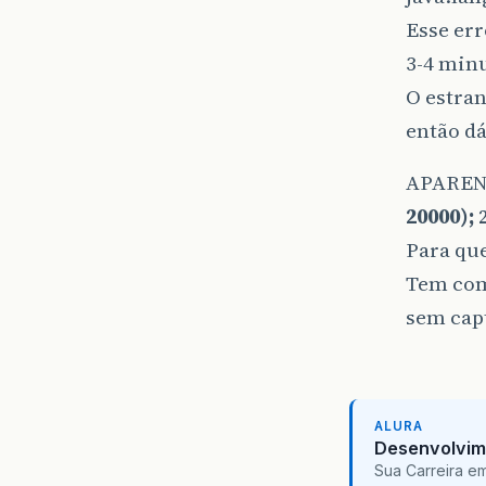
Esse er
3-4 minu
O estran
então dá
APARENT
20000);
2
Para que
Tem com
sem cap
ALURA
Desenvolvim
Sua Carreira e