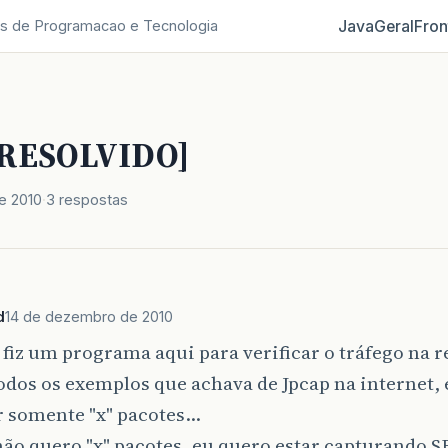
Java
Geral
Fron
s de Programacao e Tecnologia
 [RESOLVIDO]
e 2010
3 respostas
d
14 de dezembro de 2010
 fiz um programa aqui para verificar o tráfego na red
odos os exemplos que achava de Jpcap na internet, 
 somente "x" pacotes...
ão quero "x" pacotes, eu quero estar capturando 