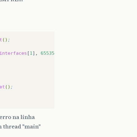
t
()
;
interfaces
[
1
],
65535
,
false
,
20000
)
;
et
()
;
erro na linha
n thread "main"