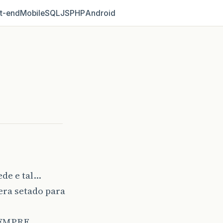
t‑end
Mobile
SQL
JS
PHP
Android
e e tal...
era setado para
SEMPRE...