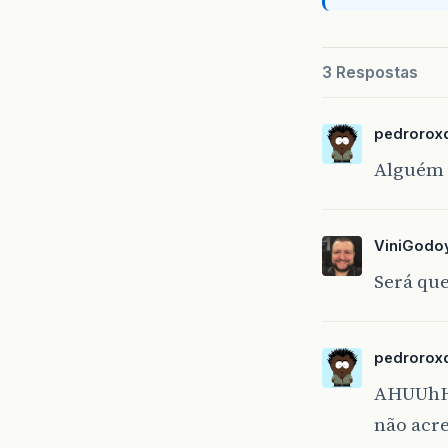
3 Respostas
pedrorox
Alguém 
ViniGodo
Será que
pedrorox
AHUUh
não acr