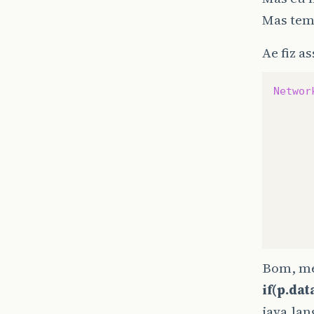
Mas tem 
Ae fiz a
Networ
Bom, me
if(p.dat
java.lan