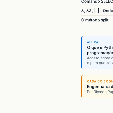
Comando SELECT 
&, &&, |, ||. Qnd
O método split
ALURA
O que é Pyth
programaçã
Acesse agora o
e para que serv
CASA DO COD
Engenharia d
Por Ricardo P