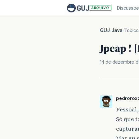
Discussoe
ARQUIVO
GUJ
Java
/
/
Topico
Jpcap !
14 de dezembro d
pedrorox
Pessoal,
Só que t
capturar
Mas eu n