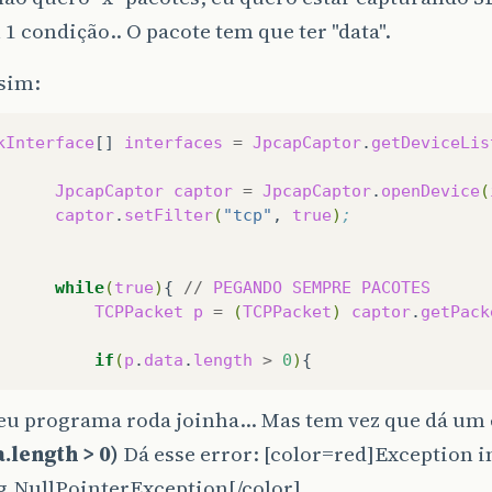
1 condição.. O pacote tem que ter "data".
ssim:
kInterface
[]
interfaces
=
JpcapCaptor
.
getDeviceLis
JpcapCaptor
captor
=
JpcapCaptor
.
openDevice
(
captor
.
setFilter
(
"tcp"
,
true
)
;
while
(
true
)
{
//
PEGANDO
SEMPRE
PACOTES
TCPPacket
p
=
(
TCPPacket
)
captor
.
getPack
if
(
p
.
data
.
length
>
0
)
u programa roda joinha... Mas tem vez que dá um 
a.length > 0)
Dá esse error: [color=red]Exception i
g.NullPointerException[/color]