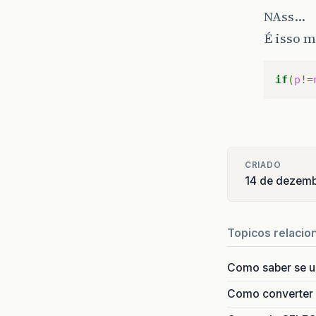
NAss…
É isso 
if
(
p
!=
CRIADO
14 de dezem
Topicos relacio
Como saber se 
Como converter i