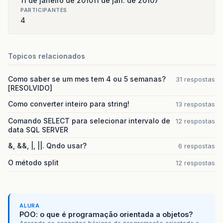
11 de janeiro de 2010
11 de jan. de 2010
7
PARTICIPANTES
4
Topicos relacionados
Como saber se um mes tem 4 ou 5 semanas?
31 respostas
[RESOLVIDO]
Como converter inteiro para string!
13 respostas
Comando SELECT para selecionar intervalo de
12 respostas
data SQL SERVER
&, &&, |, ||. Qndo usar?
6 respostas
O método split
12 respostas
ALURA
POO: o que é programação orientada a objetos?