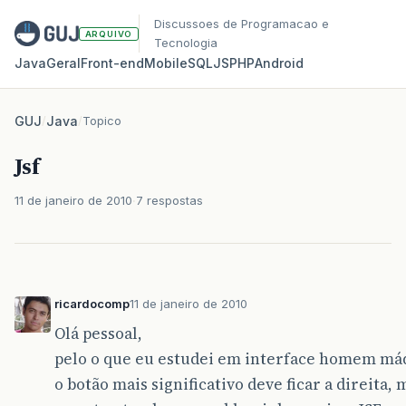
Discussoes de Programacao e
ARQUIVO
Tecnologia
Java
Geral
Front‑end
Mobile
SQL
JS
PHP
Android
GUJ
/
Java
/
Topico
Jsf
11 de janeiro de 2010
7 respostas
ricardocomp
11 de janeiro de 2010
Olá pessoal,
pelo o que eu estudei em interface homem má
o botão mais significativo deve ficar a direita, 