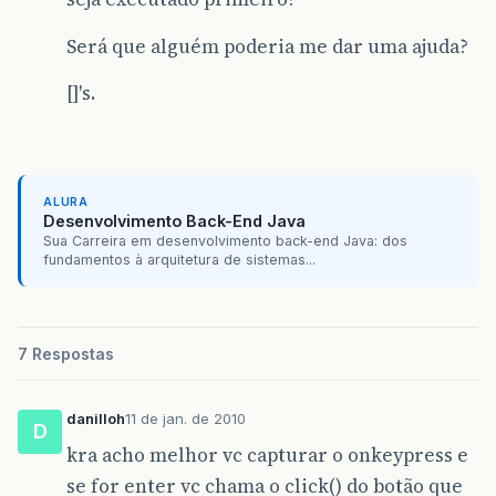
Será que alguém poderia me dar uma ajuda?
[]'s.
ALURA
Desenvolvimento Back-End Java
Sua Carreira em desenvolvimento back-end Java: dos
fundamentos à arquitetura de sistemas...
7 Respostas
danilloh
11 de jan. de 2010
D
kra acho melhor vc capturar o onkeypress e
se for enter vc chama o click() do botão que