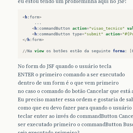
eu estou tendo um probleminha aqui no JSF:
<
h
:
form
>
...
<
h
:
commandButton
action
=
"visao_tecnico"
va
<
h
:
commandButton
type
=
"submit"
action
=
"#{P
</
h
:
form
>
//
Na
view
os
botões
estão
da
seguinte
forma
:
[
No form do JSF quando o usuário tecla
ENTER o primeiro comando a ser executado
dentro de um form é o que vem primeiro
no caso o comando do botão Cancelar que está 
Eu preciso manter essa ordem e gostaria de sa
como que eu devo fazer para quando o usuário
teclar enter ao invés do commandButton Cance
ser executado primeiro o commandButton Bus
seja executado primeiro?