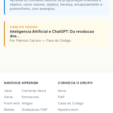
Aprenda os conceitos básicos da programação orientada a
objetos, como classes, objetos, herança, encapsulamento e
polimorfismo, com exemplos.
CASA DO CODIGO
Inteligencia Artificial e ChatGPT: Da revolucao
dos...
Por Fabricio Carraro — Casa do Codigo
NAVEGUE
APRENDA
CONHECA O GRUPO
Java
Carreiras Alura
Alura
Geral
Formacoes
FIAP
Front-end
Artigos
Casa do Codigo
Mobile
Graduacao FIAP
Hipsters.tech