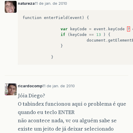
natureza
11 de jan. de 2010
function
enterField
(
event
)
{
var
keyCode
=
event
.
keyCode
?
if
(
keyCode
==
13
)
{
document
.
getElement
}
}
ricardocomp
11 de jan. de 2010
Jóia Diego?
O tabindex funcionou aqui o problema é que
quando eu teclo ENTER
não acontece nada, vc ou alguém sabe se
existe um jeito de já deixar selecionado