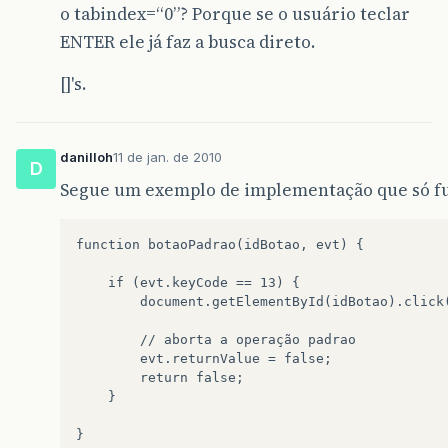
o tabindex=“0”? Porque se o usuário teclar
ENTER ele já faz a busca direto.
[]'s.
danilloh
11 de jan. de 2010
D
Segue um exemplo de implementação que só fu
function
botaoPadrao(idBotao,
evt)
{

if
(evt.keyCode
==
13)
document.getElementById(idBotao).click(
//
aborta
a
operação
evt.returnValue
=
return
}

}
