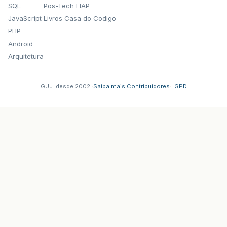
SQL
Pos-Tech FIAP
JavaScript
Livros Casa do Codigo
PHP
Android
Arquitetura
GUJ: desde 2002.
·
Saiba mais
·
Contribuidores
·
LGPD