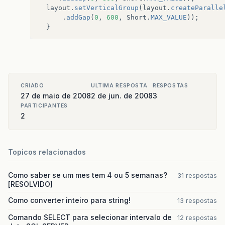
layout
.
setVerticalGroup
(
layout
.
createParalle
.
addGap
(
0
,
600
,
Short
.
MAX_VALUE
));
}
public
static
void
main
(
String
args
[]
)
{
testeaba
t
=
new
testeaba
();
JComponent
builder
=
new
testeaba
().
buildP
t
.
getContentPane
().
add
(
builder
);
CRIADO
ULTIMA RESPOSTA
RESPOSTAS
t
.
setVisible
(
true
);
27 de maio de 2008
2 de jun. de 2008
3
t
.
pack
();
PARTICIPANTES
}
2
}
Topicos relacionados
Como saber se um mes tem 4 ou 5 semanas?
31 respostas
[RESOLVIDO]
Como converter inteiro para string!
13 respostas
Comando SELECT para selecionar intervalo de
12 respostas