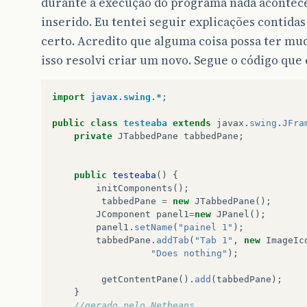
durante a execução do programa nada acontece
inserido. Eu tentei seguir explicações contida
certo. Acredito que alguma coisa possa ter mud
isso resolvi criar um novo. Segue o código que
import
javax.swing.*
;
public
class
testeaba
extends
javax
.
swing
.
JFra
private
JTabbedPane
tabbedPane
;
public
testeaba
()
{
initComponents
();
tabbedPane
=
new
JTabbedPane
();
JComponent
panel1
=
new
JPanel
();
panel1
.
setName
(
"painel 1"
);
tabbedPane
.
addTab
(
"Tab 1"
,
new
ImageIc
"Does nothing"
);
getContentPane
().
add
(
tabbedPane
);
}
//gerado pelo Netbeans