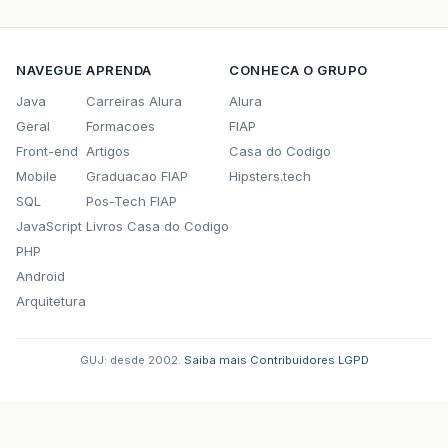
NAVEGUE
APRENDA
CONHECA O GRUPO
Java
Carreiras Alura
Alura
Geral
Formacoes
FIAP
Front-end
Artigos
Casa do Codigo
Mobile
Graduacao FIAP
Hipsters.tech
SQL
Pos-Tech FIAP
JavaScript
Livros Casa do Codigo
PHP
Android
Arquitetura
GUJ: desde 2002.
·
Saiba mais
·
Contribuidores
·
LGPD