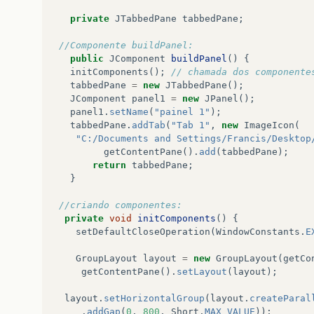
private
JTabbedPane
tabbedPane
;
//Componente buildPanel:
public
JComponent
buildPanel
()
{
initComponents
();
// chamada dos componente
tabbedPane
=
new
JTabbedPane
();
JComponent
panel1
=
new
JPanel
();
panel1
.
setName
(
"painel 1"
);
tabbedPane
.
addTab
(
"Tab 1"
,
new
ImageIcon
(
"C:/Documents and Settings/Francis/Desktop
getContentPane
().
add
(
tabbedPane
);
return
tabbedPane
;
}
//criando componentes: 
private
void
initComponents
()
{
setDefaultCloseOperation
(
WindowConstants
.
E
GroupLayout
layout
=
new
GroupLayout
(
getCo
getContentPane
().
setLayout
(
layout
);
layout
.
setHorizontalGroup
(
layout
.
createParal
.
addGap
(
0
,
800
,
Short
.
MAX_VALUE
));