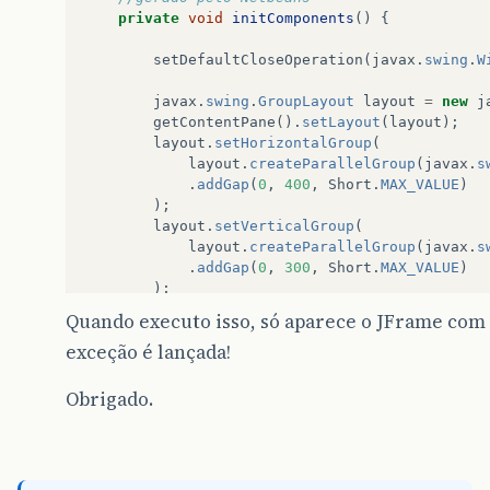
private
void
initComponents
()
{
setDefaultCloseOperation
(
javax
.
swing
.
W
javax
.
swing
.
GroupLayout
layout
=
new
j
getContentPane
().
setLayout
(
layout
);
layout
.
setHorizontalGroup
(
layout
.
createParallelGroup
(
javax
.
s
.
addGap
(
0
,
400
,
Short
.
MAX_VALUE
)
);
layout
.
setVerticalGroup
(
layout
.
createParallelGroup
(
javax
.
s
.
addGap
(
0
,
300
,
Short
.
MAX_VALUE
)
);
Quando executo isso, só aparece o JFrame co
pack
();
exceção é lançada!
}
// </editor-fold>
/**
Obrigado.
     * @param args the command line arguments
     */
public
static
void
main
(
String
args
[]
)
{
java
.
awt
.
EventQueue
.
invokeLater
(
new
Ru