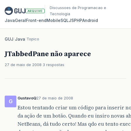
Discussoes de Programacao e
ARQUIVO
Tecnologia
Java
Geral
Front‑end
Mobile
SQL
JS
PHP
Android
GUJ
/
Java
/
Topico
JTabbedPane não aparece
27 de maio de 2008
3 respostas
GustavoQ
27 de maio de 2008
G
Estou tentando criar um código para inserir n
da ação de um botão. Quando eu insiro novas a
NetBeans, dá tudo certo! Mas qdo eu tento exec