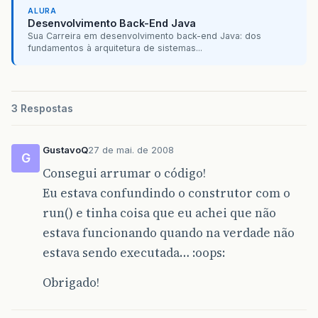
public
void
run
()
{
ALURA
new
testeaba
().
setVisible
(
true
Desenvolvimento Back-End Java
}
Sua Carreira em desenvolvimento back-end Java: dos
});
fundamentos à arquitetura de sistemas...
}
// Variables declaration - do not modify
// End of variables declaration
3 Respostas
}
GustavoQ
27 de mai. de 2008
G
Consegui arrumar o código!
Eu estava confundindo o construtor com o
run() e tinha coisa que eu achei que não
estava funcionando quando na verdade não
estava sendo executada… :oops:
Obrigado!