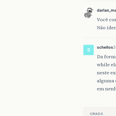
re
}
darlan_m
public
Você con
re
Não iden
}
public
Ob
re
schellos
3
S
}
Da forma
while el
neste ex
alguma 
em nen
CRIADO