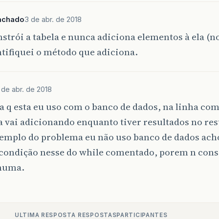
turn
linhas
.
size
();
achado
3 de abr. de 2018
String
getColumnName
(
int
numCol
){
strói a tabela e nunca adiciona elementos à ela (n
turn
colunas
[
numCol
]
;
tifiquei o método que adiciona.
Object
getValueAt
(
int
numLin
,
int
numCol
){
ject
[]
linha
=
(
Object
[]
)
getLinhas
().
get
(
numLin
);
turn
linha
[
numCol
]
;
 de abr. de 2018
 q esta eu uso com o banco de dados, na linha co
a vai adicionando enquanto tiver resultados no re
emplo do problema eu não uso banco de dados acho
condição nesse do while comentado, porem n cons
huma.
ULTIMA RESPOSTA
RESPOSTAS
PARTICIPANTES