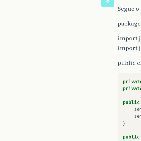
S
Segue o
package
import j
import 
public c
privat
privat
public
se
se
}
public