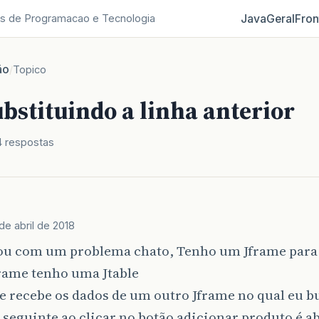
Java
Geral
Fron
s de Programacao e Tecnologia
ão
/
Topico
ubstituindo a linha anterior
4 respostas
 de abril de 2018
tou com um problema chato, Tenho um Jframe para
frame tenho uma Jtable
e recebe os dados de um outro Jframe no qual eu b
o seguinte ao clicar no botão adicionar produto é a