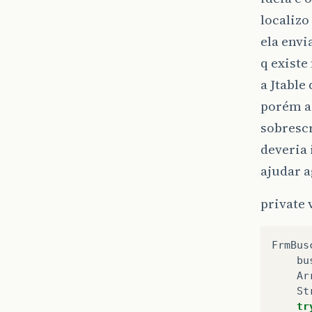
localizo
ela envi
q exist
a Jtable
porém ao
sobrescr
deveria 
ajudar 
private
FrmBus
bu
Ar
St
tr