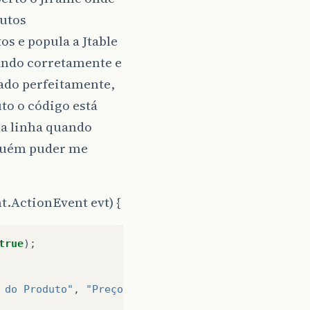
dutos
s e popula a Jtable
ando corretamente e
nado perfeitamente,
to o código está
ma linha quando
lguém puder me
.ActionEvent evt) {
true
);
 do Produto"
,
"Preço"
,
"EAN"
};