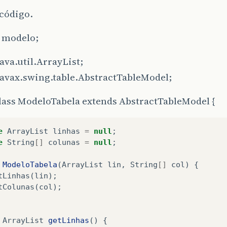
 código.
 modelo;
ava.util.ArrayList;
javax.swing.table.AbstractTableModel;
lass ModeloTabela extends AbstractTableModel {
e
ArrayList
linhas
=
null
;
e
String
[]
colunas
=
null
;
ModeloTabela
(
ArrayList
lin
,
String
[]
col
)
{
tLinhas
(
lin
);
tColunas
(
col
);
ArrayList
getLinhas
()
{