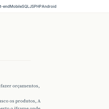
t‑end
Mobile
SQL
JS
PHP
Android
 fazer orçamentos,
usco os produtos, A
berto o jframe onde