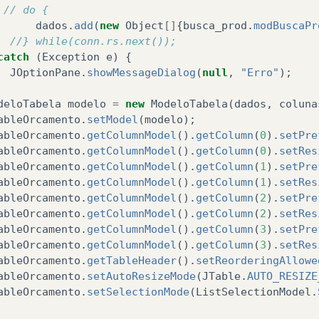
// do {
dados
.
add
(
new
Object
[]
{
busca_prod
.
modBuscaPr
//} while(conn.rs.next());
catch
(
Exception
e
)
{
JOptionPane
.
showMessageDialog
(
null
,
"Erro"
);
deloTabela
modelo
=
new
ModeloTabela
(
dados
,
coluna
ableOrcamento
.
setModel
(
modelo
);
ableOrcamento
.
getColumnModel
().
getColumn
(
0
).
setPre
ableOrcamento
.
getColumnModel
().
getColumn
(
0
).
setRes
ableOrcamento
.
getColumnModel
().
getColumn
(
1
).
setPre
ableOrcamento
.
getColumnModel
().
getColumn
(
1
).
setRes
ableOrcamento
.
getColumnModel
().
getColumn
(
2
).
setPre
ableOrcamento
.
getColumnModel
().
getColumn
(
2
).
setRes
ableOrcamento
.
getColumnModel
().
getColumn
(
3
).
setPre
ableOrcamento
.
getColumnModel
().
getColumn
(
3
).
setRes
ableOrcamento
.
getTableHeader
().
setReorderingAllowe
ableOrcamento
.
setAutoResizeMode
(
JTable
.
AUTO_RESIZE
ableOrcamento
.
setSelectionMode
(
ListSelectionModel
.