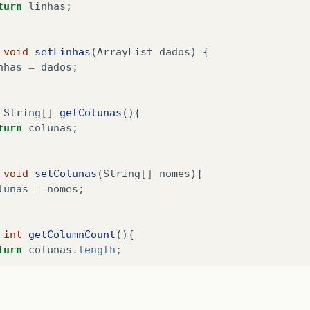
turn
linhas
;
void
setLinhas
(
ArrayList
dados
)
{
nhas
=
dados
;
String
[]
getColunas
(){
turn
colunas
;
void
setColunas
(
String
[]
nomes
){
lunas
=
nomes
;
int
getColumnCount
(){
turn
colunas
.
length
;
int
getRowCount
(){