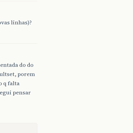
ovas linhas)?
mentada do do
sultset, porem
 q falta
egui pensar