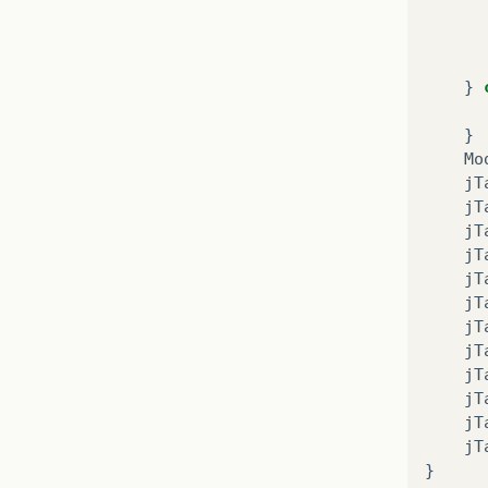
}
}
Mo
jT
jT
jT
jT
jT
jT
jT
jT
jT
jT
jT
jT
}