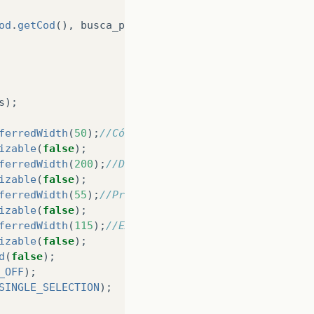
od
.
getCod
(),
busca_prod
.
modBuscaProd
.
getProduto
(),
s
);
ferredWidth
(
50
);
//Código
izable
(
false
);
ferredWidth
(
200
);
//Descrição do Produto
izable
(
false
);
ferredWidth
(
55
);
//Preço
izable
(
false
);
ferredWidth
(
115
);
//EAN
izable
(
false
);
d
(
false
);
_OFF
);
SINGLE_SELECTION
);