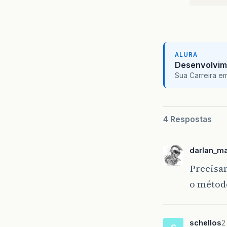
ALURA
Desenvolvim
Sua Carreira e
4 Respostas
darlan_m
Precisam
o método
schellos
2