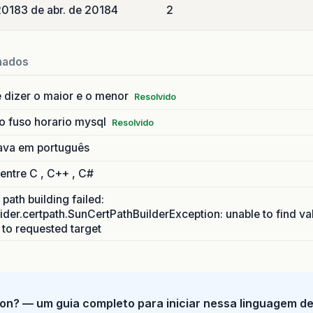
 2018
3 de abr. de 2018
4
2
nados
 dizer o maior e o menor
Resolvido
o fuso horario mysql
Resolvido
ava em português
 entre C , C++ , C#
path building failed:
ider.certpath.SunCertPathBuilderException: unable to find va
h to requested target
on? — um guia completo para iniciar nessa linguagem d