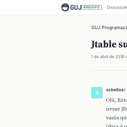
Discussoe
ARQUIVO
GUJ
Programaç
/
Jtable s
1 de abril de 2018
schellos
1
S
Olá, Es
nesse J
vazia qu
ideia é 