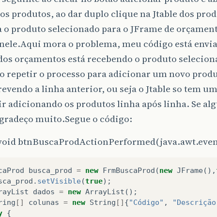
 os produtos, ao dar duplo clique na Jtable dos pro
a o produto selecionado para o JFrame de orçamento
e nele.Aqui mora o problema, meu código está envi
 dos orçamentos está recebendo o produto selecio
 repetir o processo para adicionar um novo produ
evendo a linha anterior, ou seja o Jtable so tem u
ir adicionando os produtos linha após linha. Se a
agradeço muito.Segue o código:
 void btnBuscaProdActionPerformed(java.awt.event
caProd
busca_prod
=
new
FrmBuscaProd
(
new
JFrame
(),
sca_prod
.
setVisible
(
true
);
rayList
dados
=
new
ArrayList
();
ring
[]
colunas
=
new
String
[]
{
"Código"
,
"Descrição
y
{