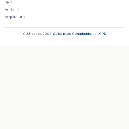
PHP
Android
Arquitetura
GUJ: desde 2002.
·
Saiba mais
·
Contribuidores
·
LGPD