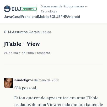
Discussoes de Programacao e
ARQUIVO
Tecnologia
Java
Geral
Front‑end
Mobile
SQL
JS
PHP
Android
GUJ
/
Assuntos Gerais
/
Topico
JTable + View
24 de maio de 2006
1 resposta
nandobgi
24 de maio de 2006
Olá pessoal,
Estou querendo apresentar em uma JTable
os dados de uma View criada em um banco de