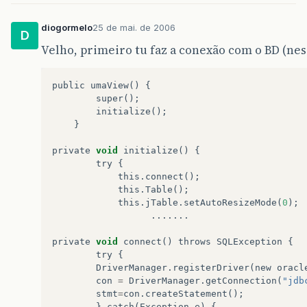
diogormelo
25 de mai. de 2006
D
Velho, primeiro tu faz a conexão com o BD (ness
public
umaView
()
{
super
();
initialize
();
}
private
void
initialize
()
{
try
{
this
.
connect
();
this
.
Table
();
this
.
jTable
.
setAutoResizeMode
(
0
);
.......
private
void
connect
()
throws
SQLException
{
try
{
DriverManager
.
registerDriver
(
new
oracl
con
=
DriverManager
.
getConnection
(
"jdb
stmt
=
con
.
createStatement
();
}
catch
(
Exception
e
)
{