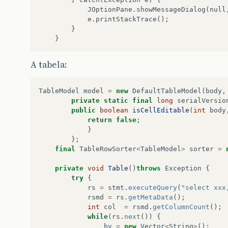
JOptionPane
.
showMessageDialog
(
null
e
.
printStackTrace
();
}
}
A tabela:
TableModel
model
=
new
DefaultTableModel
(
body
,
private
static
final
long
serialVersio
public
boolean
isCellEditable
(
int
body
return
false
;
}
};
final
TableRowSorter
<
TableModel
>
sorter
=
private
void
Table
()
throws
Exception
{
try
{
rs
=
stmt
.
executeQuery
(
"select xxx
rsmd
=
rs
.
getMetaData
();
int
col
=
rsmd
.
getColumnCount
();
while
(
rs
.
next
())
{
bv
=
new
Vector
<
String
>
();