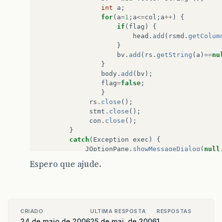
int
a
;
for
(
a
=
1
;
a
<=
col
;
a
++
)
{
if
(
flag
)
{
head
.
add
(
rsmd
.
getColum
}
bv
.
add
(
rs
.
getString
(
a
)
==
nu
}
body
.
add
(
bv
);
flag
=
false
;
}
rs
.
close
();
stmt
.
close
();
con
.
close
();
}
catch
(
Exception
exec
)
{
JOptionPane
.
showMessageDialog
(
null
exec
.
printStackTrace
();
Espero que ajude.
}
jTable
=
new
JTable
(
body
,
head
);
jTable
.
setModel
(
model
);
jTable
.
setRowSorter
(
sorter
);
jTable
.
setCellEditor
(
null
);
CRIADO
ULTIMA RESPOSTA
RESPOSTAS
jTable
.
setLocation
(
new
Point
(
15
,
118
))
24 de maio de 2006
25 de mai. de 2006
1