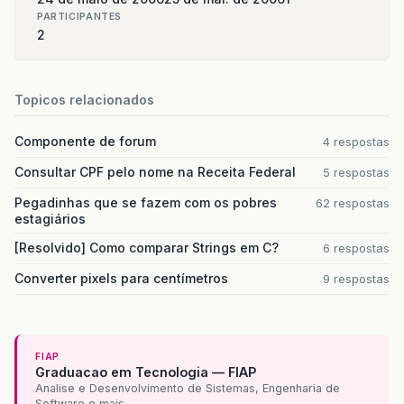
jTable
.
setBackground
(
new
Color
(
204
,
20
PARTICIPANTES
jTable
.
setAutoscrolls
(
true
);
2
jTable
.
setSize
(
new
Dimension
(
200
,
200
)
}
Topicos relacionados
Componente de forum
4 respostas
Consultar CPF pelo nome na Receita Federal
5 respostas
Pegadinhas que se fazem com os pobres
62 respostas
estagiários
[Resolvido] Como comparar Strings em C?
6 respostas
Converter pixels para centímetros
9 respostas
FIAP
Graduacao em Tecnologia — FIAP
Analise e Desenvolvimento de Sistemas, Engenharia de
Software e mais