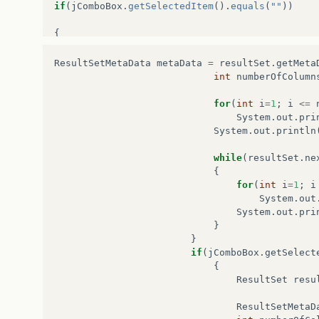
if
(
jComboBox
.
getSelectedItem
().
equals
(
""
))
{
JOptionPane
.
showMessageDialog
(
null
,
“
Selecione
ResultSetMetaData
metaData
=
resultSet
.
getMeta
int
numberOfColumn
}
for
(
int
i
=
1
;
i
<=
if
(
e
.
getSource
()
==
jButton
)
System
.
out
.
pri
System
.
out
.
println
{
while
(
resultSet
.
ne
Statement
MeuState
;
{
for
(
int
i
=
1
;
i
String
Url
=
“
jdbc
:
odbc
:
nome_do_banco
”
;
System
.
out
System
.
out
.
pri
try
}
}
{
if
(
jComboBox
.
getSelect
{
Class
.
forName
(
“
sun
.
jdbc
.
odbc
.
JdbcOdbcDriver
”
);
ResultSet
resu
Connection
Conexao
=
DriverManager
.
getConnecti
ResultSetMetaD