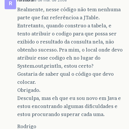
R
while
(
resultSet
.
ne
Realmente, nesse código não tem nenhuma
{
for
(
int
i
=
1
;
i
parte que faz referêncioa a JTable.
System
.
out
Entretanto, quando construo a tabela, e
System
.
out
.
pri
}
tento atribuir o codigo para que possa ser
}
exibido o resultado da consulta nela, não
}
catch
(
ClassNotFoundExcepti
obtenho sucesso. Pra mim, o local onde devo
{
atribuir esse codigo eh no lugar do
JOptionPane
.
showMessag
System
.
exit
(
0
);
System.out.println, estou certo?
}
Gostaria de saber qual o código que devo
catch
(
SQLException
ex
)
{
colocar.
JOptionPane
.
showMessag
Obrigado.
}
}
Desculpa, mas eh que eu sou novo em Java e
}
estou encontrando algumas dificuldades e
});
}
estou procurando superar cada uma.
return
jButton
;
}
Rodrigo