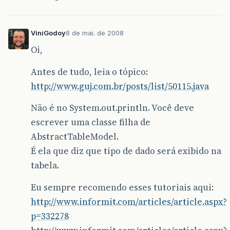
ViniGodoy
8 de mai. de 2008
Oi,
Antes de tudo, leia o tópico:
http://www.guj.com.br/posts/list/50115.java
Não é no System.out.println. Você deve
escrever uma classe filha de
AbstractTableModel.
É ela que diz que tipo de dado será exibido na
tabela.
Eu sempre recomendo esses tutoriais aqui:
http://www.informit.com/articles/article.aspx?
p=332278