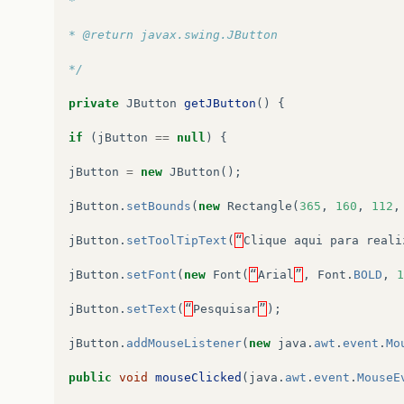
* 	
* @return javax.swing.JButton	
*/
private
JButton
getJButton
()
{
if
(
jButton
==
null
)
{
jButton
=
new
JButton
();
jButton
.
setBounds
(
new
Rectangle
(
365
,
160
,
112
,
jButton
.
setToolTipText
(
“
Clique
aqui
para
reali
jButton
.
setFont
(
new
Font
(
“
Arial
”
,
Font
.
BOLD
,
1
jButton
.
setText
(
“
Pesquisar
”
);
jButton
.
addMouseListener
(
new
java
.
awt
.
event
.
Mo
public
void
mouseClicked
(
java
.
awt
.
event
.
MouseE