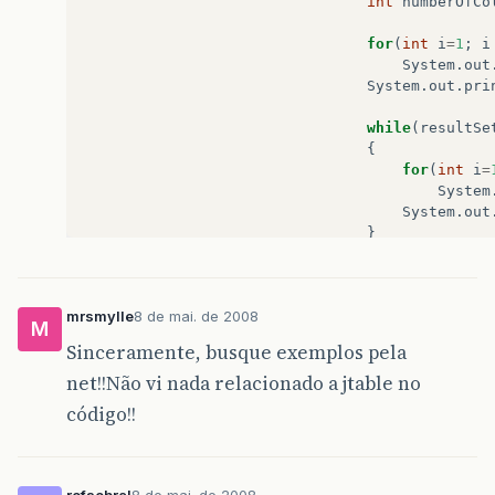
int
numberOfCo
MeuState
=
Conexao
.
createStatement
();
for
(
int
i
=
1
;
i
if
(
jComboBox
.
getSelectedItem
().
equals
(
“
Todos
F
System
.
out
System
.
out
.
pri
{
while
(
resultSe
ResultSet
resultSet
=
MeuState
.
executeQuery
(
“
S
{
for
(
int
i
=
System
System
.
out
}
}
if
(
jComboBox
.
getSelect
{
mrsmylle
8 de mai. de 2008
ResultSet
resultSe
M
Sinceramente, busque exemplos pela
ResultSetMetaData
net!!Não vi nada relacionado a jtable no
int
numberOfColumn
código!!
for
(
int
i
=
1
;
i
<=
System
.
out
.
pri
System
.
out
.
println
rofsobral
8 de mai. de 2008