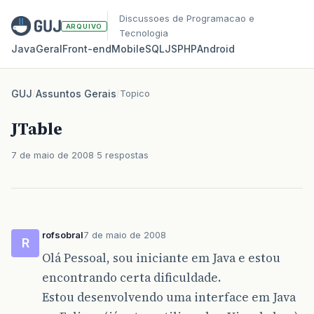
Discussoes de Programacao e
ARQUIVO
Tecnologia
Java
Geral
Front‑end
Mobile
SQL
JS
PHP
Android
GUJ
/
Assuntos Gerais
/
Topico
JTable
7 de maio de 2008
5 respostas
rofsobral
7 de maio de 2008
R
Olá Pessoal, sou iniciante em Java e estou
encontrando certa dificuldade.
Estou desenvolvendo uma interface em Java