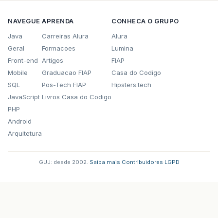
NAVEGUE
APRENDA
CONHECA O GRUPO
Java
Carreiras Alura
Alura
Geral
Formacoes
Lumina
Front-end
Artigos
FIAP
Mobile
Graduacao FIAP
Casa do Codigo
SQL
Pos-Tech FIAP
Hipsters.tech
JavaScript
Livros Casa do Codigo
PHP
Android
Arquitetura
GUJ: desde 2002.
·
Saiba mais
·
Contribuidores
·
LGPD