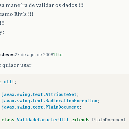
a maneira de validar os dados !!!
smo Elvis !!!
!!
Esteves
27 de ago. de 2008
1 like
 quiser usar
e
util
;
javax.swing.text.AttributeSet
;
javax.swing.text.BadLocationException
;
javax.swing.text.PlainDocument
;
class
ValidadeCaracterUtil
extends
PlainDocument