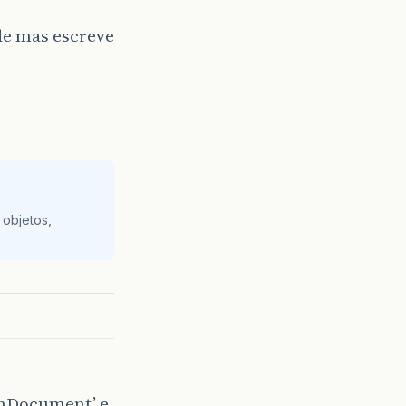
de mas escreve
 objetos,
inDocument’ e