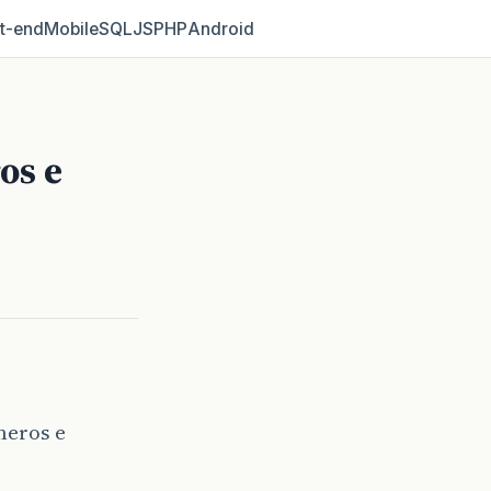
t‑end
Mobile
SQL
JS
PHP
Android
os e
meros e