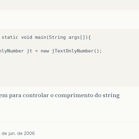
 static void main(String args[]){

nlyNumber jt = new jTextOnlyNumber();

em para controlar o comprimento do string
1 de jun. de 2006