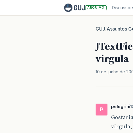
Discussoe
ARQUIVO
GUJ
Assuntos Ge
/
JTextFi
virgula
10 de junho de 20
pelegrini
1
P
Gostaria
virgula,