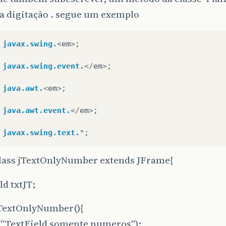
 a digitação . segue um exemplo
javax.swing.
<
em
>
;
javax.swing.event.
</
em
>
;
java.awt.
<
em
>
;
java.awt.event.
</
em
>
;
javax.swing.text.
*
;
class jTextOnlyNumber extends JFrame{
ld txtJT;
jTextOnlyNumber(){
e(“TextField somente numeros”);