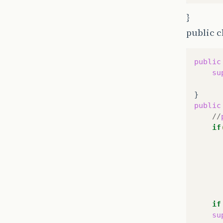
}
public 
public
su
public
//
if
if
su