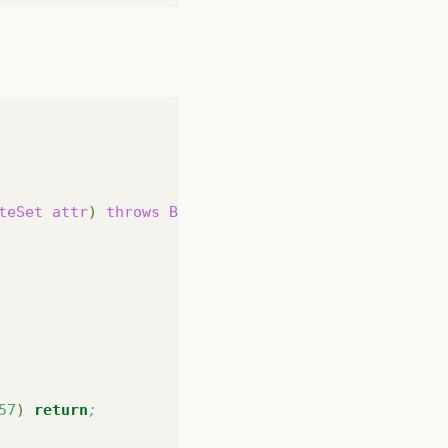
teSet
attr
)
throws
BadLocationException
57
)
return
;