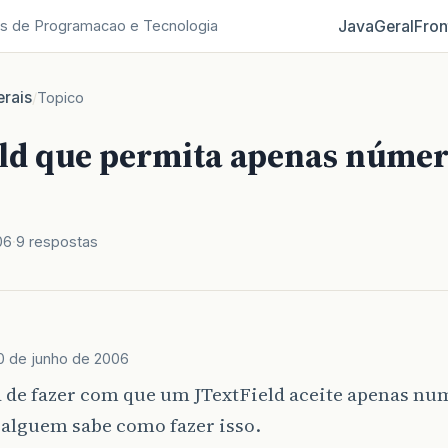
Java
Geral
Fron
s de Programacao e Tecnologia
rais
/
Topico
eld que permita apenas númer
06
9 respostas
0 de junho de 2006
 de fazer com que um JTextField aceite apenas nu
 alguem sabe como fazer isso.