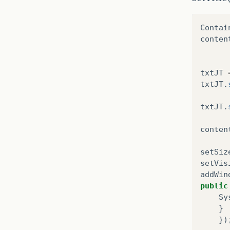
Contai
conten
txtJT
txtJT
.
txtJT
.
conten
setSiz
setVis
addWin
public
Sy
}
})