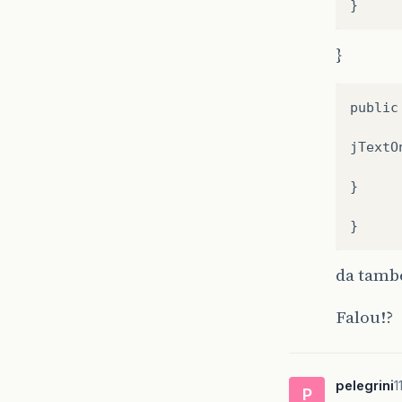
}
public
jTextO
}

da tamb
Falou!?
pelegrini
1
P