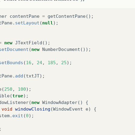
ner
contentPane
=
getContentPane
();
tPane
.
setLayout
(
null
);
=
new
JTextField
();
setDocument
(
new
NumberDocument
());
setBounds
(
16
,
24
,
185
,
25
);
tPane
.
add
(
txtJT
);
e
(
250
,
100
);
ible
(
true
);
dowListener
(
new
WindowAdapter
()
{
void
windowClosing
(
WindowEvent
e
)
{
stem
.
exit
(
0
);
;