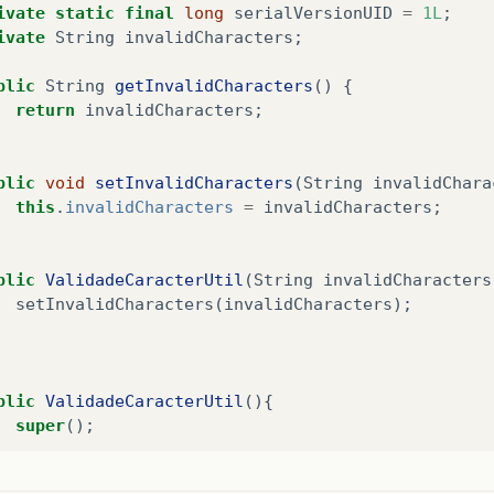
ivate
static
final
long
serialVersionUID
=
1L
;
ivate
String
invalidCharacters
;
blic
String
getInvalidCharacters
()
{
return
invalidCharacters
;
blic
void
setInvalidCharacters
(
String
invalidChara
this
.
invalidCharacters
=
invalidCharacters
;
blic
ValidadeCaracterUtil
(
String
invalidCharacters
setInvalidCharacters
(
invalidCharacters
);
blic
ValidadeCaracterUtil
(){
super
();