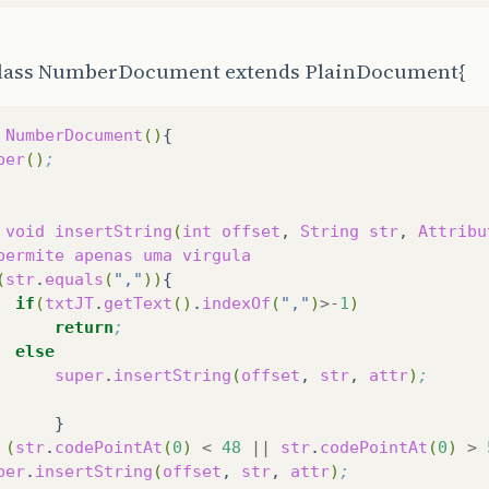
class NumberDocument extends PlainDocument{
NumberDocument
()
per
()
;
void
insertString
(
int
offset
,
String
str
,
Attribu
permite
apenas
uma
virgula
(
str
.
equals
(
","
))
if
(
txtJT
.
getText
()
.
indexOf
(
","
)
>-
1
)
return
;
else
super
.
insertString
(
offset
,
str
,
attr
)
;
(
str
.
codePointAt
(
0
)
<
48
||
str
.
codePointAt
(
0
)
>
per
.
insertString
(
offset
,
str
,
attr
)
;