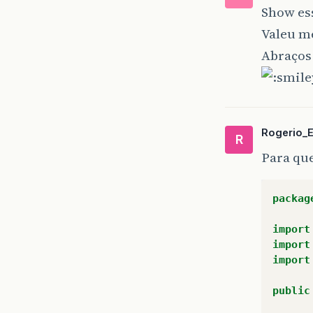
Show ess
Valeu me
Abraços!
Rogerio_
R
Para que
packag
import
import
import
public