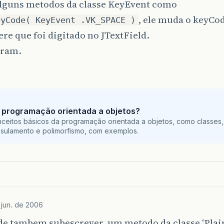
 alguns metodos da classe KeyEvent como
, ele muda o keyCo
eyCode( KeyEvent .VK_SPACE )
ere que foi digitado no JTextField.
eram.
 programação orientada a objetos?
ceitos básicos da programação orientada a objetos, como classes,
sulamento e polimorfismo, com exemplos.
 jun. de 2006
de tambem subescrever, um metodo da classe ‘Pla