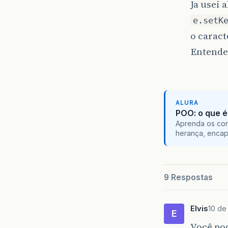
Ja usei
e.setK
o caract
Entend
ALURA
POO: o que é
Aprenda os con
herança, encap
9 Respostas
Elvis
10 de
E
Você po