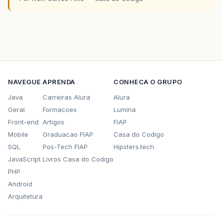
NAVEGUE
APRENDA
CONHECA O GRUPO
Java
Carreiras Alura
Alura
Geral
Formacoes
Lumina
Front-end
Artigos
FIAP
Mobile
Graduacao FIAP
Casa do Codigo
SQL
Pos-Tech FIAP
Hipsters.tech
JavaScript
Livros Casa do Codigo
PHP
Android
Arquitetura