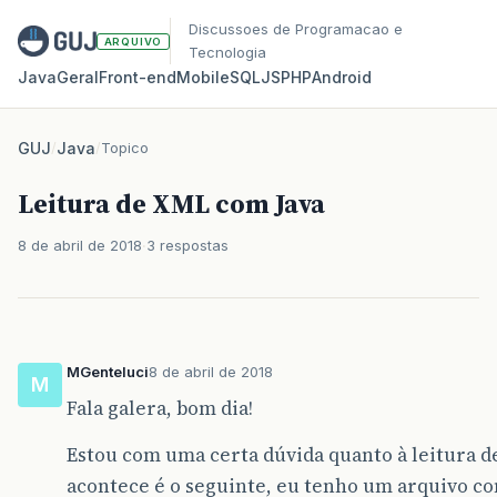
Discussoes de Programacao e
ARQUIVO
Tecnologia
Java
Geral
Front‑end
Mobile
SQL
JS
PHP
Android
GUJ
/
Java
/
Topico
Leitura de XML com Java
8 de abril de 2018
3 respostas
MGenteluci
8 de abril de 2018
M
Fala galera, bom dia!
Estou com uma certa dúvida quanto à leitura d
acontece é o seguinte, eu tenho um arquivo c