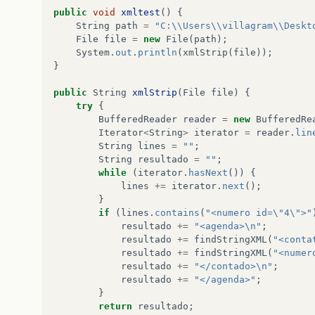
public
void
xmltest
()
{
String
path
=
"C:\\Users\\villagram\\Deskt
File
file
=
new
File
(
path
);
System
.
out
.
println
(
xmlStrip
(
file
));
}
public
String
xmlStrip
(
File
file
)
{
try
{
BufferedReader
reader
=
new
BufferedRe
Iterator
<
String
>
iterator
=
reader
.
lin
String
lines
=
""
;
String
resultado
=
""
;
while
(
iterator
.
hasNext
())
{
lines
+=
iterator
.
next
();
}
if
(
lines
.
contains
(
"<numero id=\"4\">"
resultado
+=
"<agenda>\n"
;
resultado
+=
findStringXML
(
"<conta
resultado
+=
findStringXML
(
"<numer
resultado
+=
"</contado>\n"
;
resultado
+=
"</agenda>"
;
}
return
resultado
;