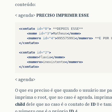
conteúdo:
< agenda>
PRECISO IMPRIMIR ESSE
<contato
id=
"0"
>
**DEPOIS
<nome
id=
"3"
>
Matheus
</nome>
<numero
id=
"4"
>
995575991
</numero>
**E
POR
</contato>
<contato
id=
"2"
>
<nome>
Flavia
</nome>
<numero>
inexistente
</numero>
</contato>
< agenda>
O que eu preciso é que quando o usuário me pa
imprima o root, que no caso é agenda. imprim
child
dele que no caso é o contato de
ID
0 e ta
o número que é o próprio
ID
4.