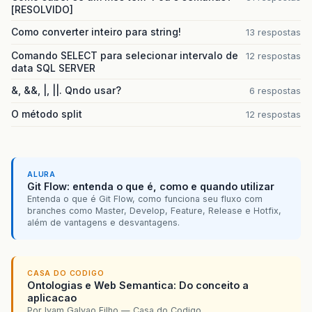
[RESOLVIDO]
Como converter inteiro para string!
13 respostas
Comando SELECT para selecionar intervalo de
12 respostas
data SQL SERVER
&, &&, |, ||. Qndo usar?
6 respostas
O método split
12 respostas
ALURA
Git Flow: entenda o que é, como e quando utilizar
Entenda o que é Git Flow, como funciona seu fluxo com
branches como Master, Develop, Feature, Release e Hotfix,
além de vantagens e desvantagens.
CASA DO CODIGO
Ontologias e Web Semantica: Do conceito a
aplicacao
Por Ivam Galvao Filho — Casa do Codigo