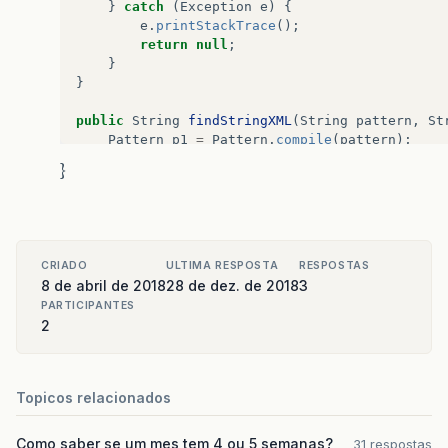
}
catch
(
Exception
e
)
{
e
.
printStackTrace
();
return
null
;
}
}
public
String
findStringXML
(
String
pattern
,
St
Pattern
p1
=
Pattern
.
compile
(
pattern
);
Matcher
m1
=
p1
.
matcher
(
lines
);
}
String
resultado
=
""
;
if
(
m1
.
find
())
{
resultado
=
m1
.
group
();
}
return
resultado
;
CRIADO
ULTIMA RESPOSTA
RESPOSTAS
}
8 de abril de 2018
28 de dez. de 2018
3
PARTICIPANTES
2
Topicos relacionados
Como saber se um mes tem 4 ou 5 semanas?
31 respostas