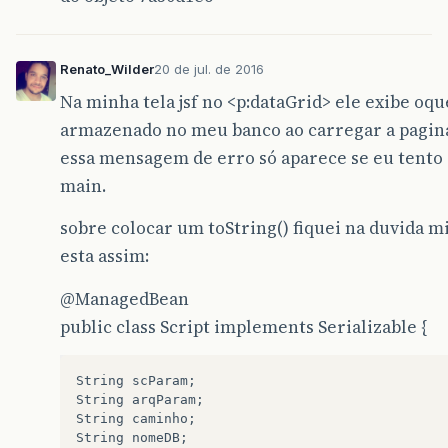
Renato_Wilder
20 de jul. de 2016
Na minha tela jsf no <p:dataGrid> ele exibe oqu
armazenado no meu banco ao carregar a pagin
essa mensagem de erro só aparece se eu tento 
main.
sobre colocar um toString() fiquei na duvida mi
esta assim:
@ManagedBean
public class Script implements Serializable {
String
scParam
;
String
arqParam
;
String
caminho
;
String
nomeDB
;