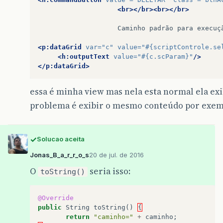
<br></br><br></br>
Caminho
padrão
para
execuçã
<p:dataGrid
var=
"c"
value=
"#{scriptControle.se
<h:outputText
value=
"#{c.scParam}"
/>
</p:dataGrid>
essa é minha view mas nela esta normal ela e
problema é exibir o mesmo conteúdo por exem
Solucao aceita
Jonas_B_a_r_r_o_s
20 de jul. de 2016
O
seria isso:
toString()
@Override
public
String
toString
()
{
return
"caminho="
+
caminho
;