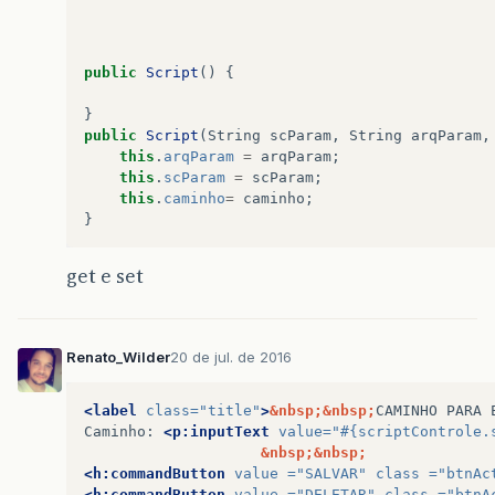
public
Script
()
{
}
public
Script
(
String
scParam
,
String
arqParam
,
this
.
arqParam
=
arqParam
;
this
.
scParam
=
scParam
;
this
.
caminho
=
caminho
;
}
get e set
Renato_Wilder
20 de jul. de 2016
<label
class=
"title"
>
&nbsp;&nbsp;
CAMINHO
PARA
Caminho:
<p:inputText
value=
"#{scriptControle.
&nbsp;&nbsp;
<h:commandButton
value =
"SALVAR"
class =
"btnAc
<h:commandButton
value =
"DELETAR"
class =
"btnA