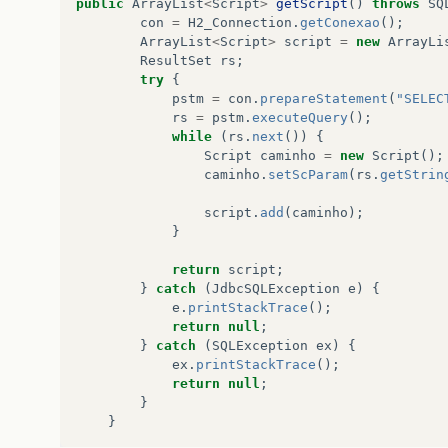
public
ArrayList
<
Script
>
getScript
()
throws
SQ
con
=
H2_Connection
.
getConexao
();
ArrayList
<
Script
>
script
=
new
ArrayLi
ResultSet
rs
;
try
{
pstm
=
con
.
prepareStatement
(
"SELEC
rs
=
pstm
.
executeQuery
();
while
(
rs
.
next
())
{
Script
caminho
=
new
Script
();
caminho
.
setScParam
(
rs
.
getStrin
script
.
add
(
caminho
);
}
return
script
;
}
catch
(
JdbcSQLException
e
)
{
e
.
printStackTrace
();
return
null
;
}
catch
(
SQLException
ex
)
{
ex
.
printStackTrace
();
return
null
;
}
}