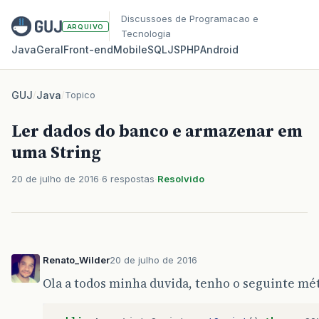
Discussoes de Programacao e
ARQUIVO
Tecnologia
Java
Geral
Front‑end
Mobile
SQL
JS
PHP
Android
GUJ
/
Java
/
Topico
Ler dados do banco e armazenar em
uma String
20 de julho de 2016
6 respostas
Resolvido
Renato_Wilder
20 de julho de 2016
Ola a todos minha duvida, tenho o seguinte mé