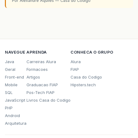
Por Alexandre Aquiles — Casa do Codigo
NAVEGUE
APRENDA
CONHECA O GRUPO
Java
Carreiras Alura
Alura
Geral
Formacoes
FIAP
Front-end
Artigos
Casa do Codigo
Mobile
Graduacao FIAP
Hipsters.tech
SQL
Pos-Tech FIAP
JavaScript
Livros Casa do Codigo
PHP
Android
Arquitetura