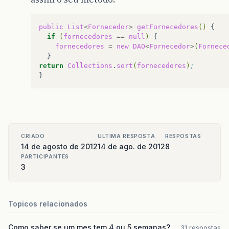
public
List
<
Fornecedor
>
getFornecedores
()
{
if
(
fornecedores
==
null
)
{
fornecedores
=
new
DAO
<
Fornecedor
>
(
Fornece
}
return
Collections
.
sort
(
fornecedores
)
; 
CRIADO
ULTIMA RESPOSTA
RESPOSTAS
14 de agosto de 2012
14 de ago. de 2012
8
PARTICIPANTES
3
Topicos relacionados
Como saber se um mes tem 4 ou 5 semanas?
31 respostas