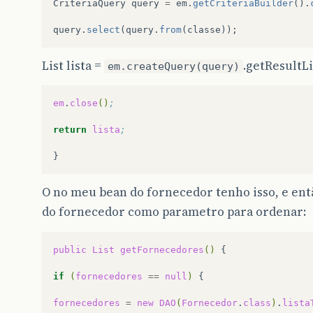
CriteriaQuery
query
=
em
.
getCriteriaBuilder
().
query
.
select
(
query
.
from
(
classe
));
List lista =
.getResultLi
em.createQuery(query)
em
.
close
()
;
return
lista
;
O no meu bean do fornecedor tenho isso, e ent
do fornecedor como parametro para ordenar:
public
List
getFornecedores
()
{

if
(
fornecedores
==
null
)
{

fornecedores
=
new
DAO
(
Fornecedor
.
class
)
.
lista