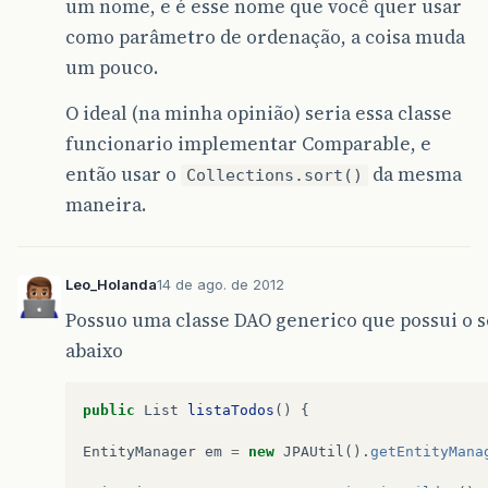
um nome, e é esse nome que você quer usar
como parâmetro de ordenação, a coisa muda
um pouco.
O ideal (na minha opinião) seria essa classe
funcionario implementar Comparable, e
então usar o
da mesma
Collections.sort()
maneira.
Leo_Holanda
14 de ago. de 2012
Possuo uma classe DAO generico que possui o 
abaixo
public
List
listaTodos
()
{
EntityManager
em
=
new
JPAUtil
().
getEntityMana