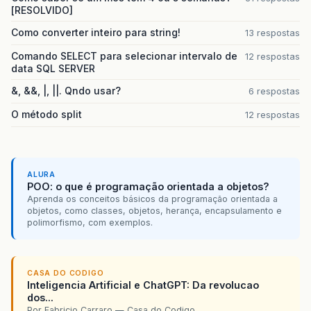
[RESOLVIDO]
Como converter inteiro para string!
13 respostas
Comando SELECT para selecionar intervalo de
12 respostas
data SQL SERVER
&, &&, |, ||. Qndo usar?
6 respostas
O método split
12 respostas
ALURA
POO: o que é programação orientada a objetos?
Aprenda os conceitos básicos da programação orientada a
objetos, como classes, objetos, herança, encapsulamento e
polimorfismo, com exemplos.
CASA DO CODIGO
Inteligencia Artificial e ChatGPT: Da revolucao
dos...
Por Fabricio Carraro — Casa do Codigo