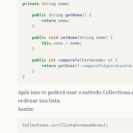
private
String
nome
;
public
String
getNome
()
{
return
nome
;
}
public
void
setNome
(
String
nome
)
{
this
.
nome
=
nome
;
}
public
int
compareTo
(
Fornecedor
o
)
{
return
getNome
().
compareToIgnoreCase
(
o
}
}
Após isso vc poderá usar o método Collections.
ordenar sua lista.
Assim:
Collections
.
sort
(
listaFornecedores
);