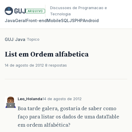
Discussoes de Programacao e
ARQUIVO
Tecnologia
Java
Geral
Front‑end
Mobile
SQL
JS
PHP
Android
GUJ
/
Java
/
Topico
List em Ordem alfabetica
14 de agosto de 2012
8 respostas
Leo_Holanda
14 de agosto de 2012
Boa tarde galera, gostaria de saber como
faço para listar os dados de uma dataTable
em ordem alfabética?