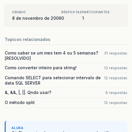
else
{
while
(
NoTemp
.
prox
!=
null
&
amp
;
&
amp
;
CRIADO
RESPOSTAS
PARTICIPANTES
NoTemp
=
NoTemp
.
prox
;
8 de novembro de 2006
0
1
NoTemp
=
NoTemp
.
ant
;
if
(
NoTemp
.
prox
!=
null
){
Topicos relacionados
NoTemp
.
prox
=
NoTemp
.
prox
.
prox
;
if
(
ultimo
==
NoTemp
.
prox
)
ultimo
=
NoTemp
;
Como saber se um mes tem 4 ou 5 semanas?
31 respostas
primeiro
=
NoTemp
.
ant
;
[RESOLVIDO]
Como converter inteiro para string!
13 respostas
System
.
out
.
println
(
"\nElemento "
+
e
}
Comando SELECT para selecionar intervalo de
12 respostas
else
data SQL SERVER
System
.
out
.
println
(
"\nElemento "
+
e
}
&, &&, |, ||. Qndo usar?
6 respostas
}
public
void
ElementoInicio
(
){
O método split
12 respostas
System
.
out
.
println
(
"O primeiro elemento é 
}
public
void
ElementoFinal
(
){
System
.
out
.
println
(
"O ultimo elemento é "
+
ALURA
}