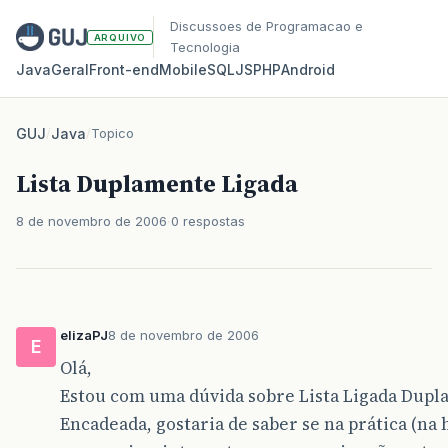
Discussoes de Programacao e
ARQUIVO
Tecnologia
Java
Geral
Front‑end
Mobile
SQL
JS
PHP
Android
GUJ
/
Java
/
Topico
Lista Duplamente Ligada
8 de novembro de 2006
0 respostas
elizaPJ
8 de novembro de 2006
E
Olá,
Estou com uma dúvida sobre Lista Ligada Dup
Encadeada, gostaria de saber se na prática (na 