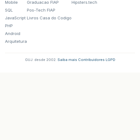
Mobile
Graduacao FIAP
Hipsters.tech
i
=
i
-
1
;
SQL
Pos-Tech FIAP
}
System
.
out
.
println
(
"\n"
);
JavaScript
Livros Casa do Codigo
}
PHP
Android
Arquitetura
GUJ: desde 2002.
·
Saiba mais
·
Contribuidores
·
LGPD