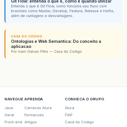
Git Flow: entenda o que é, como e quando utilizar
public
No
BuscaNo
(
int
elemento
){
Entenda o que é Git Flow, como funciona seu fluxo com
int
i
=
0
;
branches como Master, Develop, Feature, Release e Hotfix,
No
NoTemp
=
primeiro
;
além de vantagens e desvantagens.
while
(
NoTemp
!=
null
){
if
(
NoTemp
.
elemento
==
elemento
){
System
.
out
.
println
(
"No "
+
NoTe
CASA DO CODIGO
return
NoTemp
;
Ontologias e Web Semantica: Do conceito a
}
aplicacao
i
=
i
+
1
;
Por Ivam Galvao Filho — Casa do Codigo
NoTemp
=
NoTemp
.
prox
;
}
return
null
;
}
public
void
MostrarLista
(
){
int
i
=
0
;
No
NoTemp
=
primeiro
;
while
(
NoTemp
!=
null
){
NAVEGUE
APRENDA
CONHECA O GRUPO
System
.
out
.
println
(
"Elemento "
+
No
NoTemp
=
NoTemp
.
prox
;
Java
Carreiras Alura
Alura
i
=
i
+
1
;
Geral
Formacoes
FIAP
System
.
out
.
println
(
"Elemento anteri
Front-end
Artigos
Casa do Codigo
NoTemp
=
NoTemp
.
ant
;