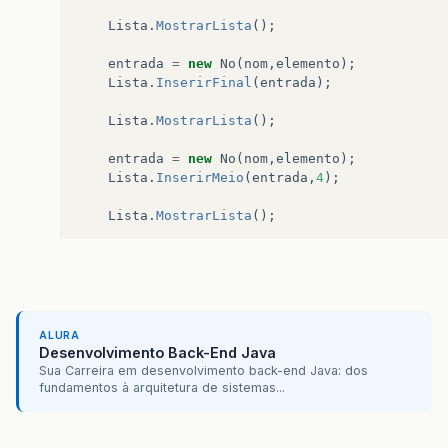
PosAux
=
1
;
Lista
.
MostrarLista
();
while
(
NoTemp
!=
null
&
amp
;
&
amp
;
p
entrada
=
new
No
(
nom
,
elemento
);
NoTemp
=
NoTemp
.
prox
;
Lista
.
InserirFinal
(
entrada
);
PosAux
=
PosAux
+
1
;
}
Lista
.
MostrarLista
();
NovoNo
.
prox
=
NoTemp
.
prox
;
NoTemp
.
prox
=
NovoNo
;
entrada
=
new
No
(
nom
,
elemento
);
NoTemp
.
ant
=
NovoNo
;
Lista
.
InserirMeio
(
entrada
,
4
);
}
else
if
(
posicao
&
gt
;
NroNos
){
Lista
.
MostrarLista
();
ultimo
.
prox
=
NovoNo
;
ultimo
=
NovoNo
;
Lista
.
Remover
(
34
);
}
}
Lista
.
MostrarLista
();
}
public
void
Remover
(
int
elemento
){
System
.
exit
(
0
);
No
NoTemp
=
primeiro
;
ALURA
}
Desenvolvimento Back-End Java
if
(
NoTemp
.
elemento
==
elemento
){
Sua Carreira em desenvolvimento back-end Java: dos
primeiro
=
NoTemp
.
prox
;
fundamentos à arquitetura de sistemas...
ultimo
=
NoTemp
.
ant
;
System
.
out
.
println
(
"\nElemento "
+
eleme
}