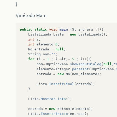
int
tamanho
=
0
;
}
No
NoTemp
=
primeiro
;
//método Main
while
(
NoTemp
!=
null
){
tamanho
=
tamanho
+
1
;
NoTemp
=
NoTemp
.
prox
;
public
static
void
main
(
String
arg
[]
){
}
ListaLigada
Lista
=
new
ListaLigada
();
return
tamanho
;
int
i
;
}
int
elemento
=
0
;
public
void
InserirMeio
(
No
NovoNo
,
int
posicao
No
entrada
=
null
;
No
NoTemp
=
primeiro
;
String
nom
=
""
;
int
NroNos
,
PosAux
;
for
(
i
=
1
;
i
&
lt
;
=
5
;
i
++
){
nom
=
JOptionPane
.
showInputDialog
(
null
,
"
NroNos
=
ContarNos
(
);
elemento
=
Integer
.
parseInt
(
JOptionPane
.
entrada
=
new
No
(
nom
,
elemento
);
if
(
posicao
==
0
){
NovoNo
.
prox
=
primeiro
;
Lista
.
InserirFinal
(
entrada
);
NovoNo
.
ant
=
ultimo
;
}
if
(
primeiro
==
ultimo
)
Lista
.
MostrarLista
();
ultimo
=
NovoNo
;
primeiro
=
NovoNo
;
entrada
=
new
No
(
nom
,
elemento
);
}
else
{
Lista
.
InserirInicio
(
entrada
);
if
(
posicao
&
lt
;
=
NroNos
){