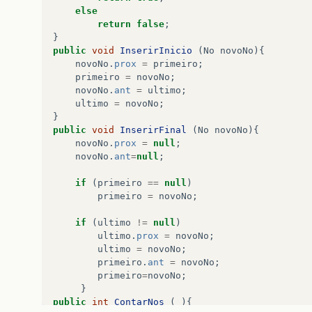
else
return
false
;
}
public
void
InserirInicio
(
No
novoNo
){
novoNo
.
prox
=
primeiro
;
primeiro
=
novoNo
;
novoNo
.
ant
=
ultimo
;
ultimo
=
novoNo
;
}
public
void
InserirFinal
(
No
novoNo
){
novoNo
.
prox
=
null
;
novoNo
.
ant
=
null
;
if
(
primeiro
==
null
)
primeiro
=
novoNo
;
if
(
ultimo
!=
null
)
ultimo
.
prox
=
novoNo
;
ultimo
=
novoNo
;
primeiro
.
ant
=
novoNo
;
primeiro
=
novoNo
;
}
public
int
ContarNos
(
){