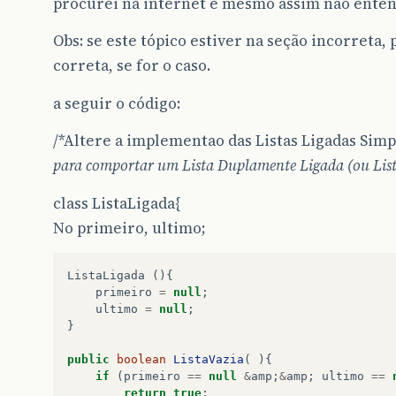
procurei na internet e mesmo assim não entend
Obs: se este tópico estiver na seção incorreta
correta, se for o caso.
a seguir o código:
/*Altere a implementao das Listas Ligadas Sim
para comportar um Lista Duplamente Ligada (ou Li
class ListaLigada{
No primeiro, ultimo;
ListaLigada
(){
primeiro
=
null
;
ultimo
=
null
;
}
public
boolean
ListaVazia
(
){
if
(
primeiro
==
null
&
amp
;
&
amp
;
ultimo
==
return
true
;