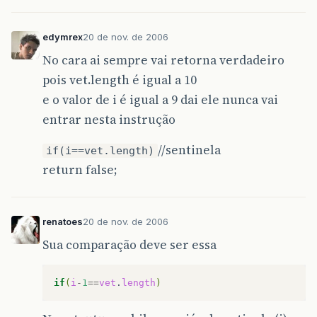
edymrex
20 de nov. de 2006
No cara ai sempre vai retorna verdadeiro
pois vet.length é igual a 10
e o valor de i é igual a 9 dai ele nunca vai
entrar nesta instrução
//sentinela
if(i==vet.length)
return false;
renatoes
20 de nov. de 2006
Sua comparação deve ser essa
if
(
i
-
1
==
vet
.
length
)