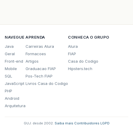
NAVEGUE
APRENDA
CONHECA O GRUPO
Java
Carreiras Alura
Alura
Geral
Formacoes
FIAP
Front-end
Artigos
Casa do Codigo
Mobile
Graduacao FIAP
Hipsters.tech
SQL
Pos-Tech FIAP
JavaScript
Livros Casa do Codigo
PHP
Android
Arquitetura
GUJ: desde 2002.
·
Saiba mais
·
Contribuidores
·
LGPD