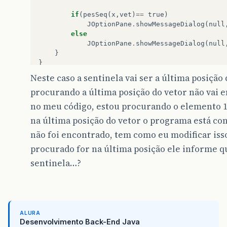
if
(
pesSeq
(
x
,
vet
)
==
true
)
JOptionPane
.
showMessageDialog
(
null
else
JOptionPane
.
showMessageDialog
(
null
}
}
Neste caso a sentinela vai ser a última posição 
procurando a última posição do vetor não vai 
no meu código, estou procurando o elemento 1
na última posição do vetor o programa está c
não foi encontrado, tem como eu modificar iss
procurado for na última posição ele informe q
sentinela…?
ALURA
Desenvolvimento Back-End Java