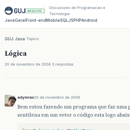
Discussoes de Programacao e
ARQUIVO
Tecnologia
Java
Geral
Front‑end
Mobile
SQL
JS
PHP
Android
GUJ
/
Java
/
Topico
Lógica
20 de novembro de 2006
3 respostas
edymrex
20 de novembro de 2006
Bem estou fazendo um programa que faz uma p
sentilena em um vetor o código esta logo abaix