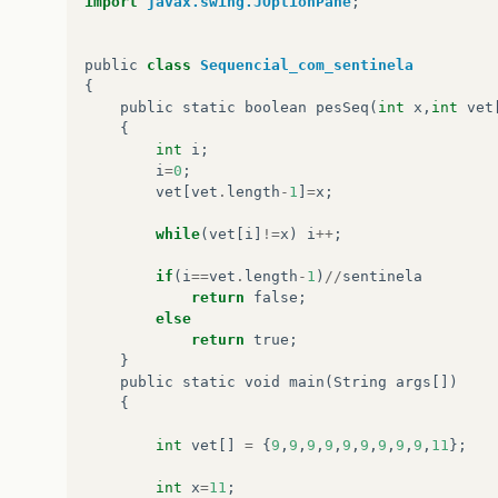
import
javax.swing.JOptionPane
;
public
class
Sequencial_com_sentinela
{
public
static
boolean
pesSeq
(
int
x
,
int
vet
{
int
i
;
i
=
0
;
vet
[
vet
.
length
-
1
]
=
x
;
while
(
vet
[
i
]
!=
x
)
i
++
;
if
(
i
==
vet
.
length
-
1
)
//
sentinela
return
false
;
else
return
true
;
}
public
static
void
main
(
String
args
[])
{
int
vet
[]
=
{
9
,
9
,
9
,
9
,
9
,
9
,
9
,
9
,
9
,
11
};
int
x
=
11
;