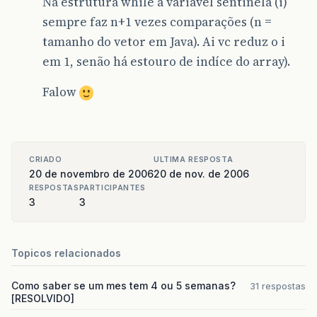
Na estrutura while a variável sentinela (i)
sempre faz n+1 vezes comparações (n =
tamanho do vetor em Java). Ai vc reduz o i
em 1, senão há estouro de indíce do array).
Falow
CRIADO
ULTIMA RESPOSTA
20 de novembro de 2006
20 de nov. de 2006
RESPOSTAS
PARTICIPANTES
3
3
Topicos relacionados
Como saber se um mes tem 4 ou 5 semanas?
31 respostas
[RESOLVIDO]