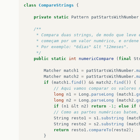
class
CompareStrings
{
private
static
Pattern
patStartsWithNumber
/**
	 * Compara duas strings, de modo que leve 
	 * começam por um valor numérico, e ordene
	 * Por exemplo: "6dias" &lt "12meses".
	 */
public
static
int
numericCompare
(
final
St
Matcher
match1
=
patStartsWithNumber
.
m
Matcher
match2
=
patStartsWithNumber
.
m
if
(
match1
.
find
()
&&
match2
.
find
())
{
// Aqui vamos comparar os valores 
long
n1
=
Long
.
parseLong
(
match1
.
g
long
n2
=
Long
.
parseLong
(
match2
.
g
if
(
n1
&
lt
n2
)
return
-
1
;
else
if
// Como as partes numéricas batem,
String
resto1
=
s1
.
substring
(
matc
String
resto2
=
s2
.
substring
(
matc
return
resto1
.
compareTo
(
resto2
);
}