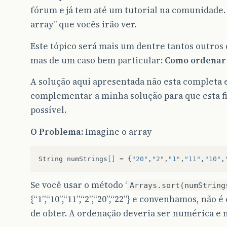
fórum e já tem até um tutorial na comunidade.
array” que vocês irão ver.
Este tópico será mais um dentre tantos outros
mas de um caso bem particular:
Como ordenar 
A solução aqui apresentada não esta completa 
complementar a minha solução para que esta fiq
possível.
O Problema:
Imagine o array
String
numStrings
[]
=
{
"20"
,
"2"
,
"1"
,
"11"
,
"10"
,
Se você usar o método ‘
Arrays.sort(numString
{“1”,“10”,“11”,“2”,“20”,“22”} e convenhamos, não
de obter. A ordenação deveria ser numérica e n