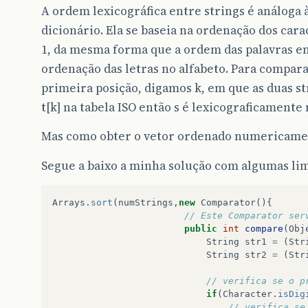
A ordem lexicográfica entre strings é análoga
dicionário. Ela se baseia na ordenação dos cara
1, da mesma forma que a ordem das palavras em
ordenação das letras no alfabeto. Para comparar
primeira posição, digamos k, em que as duas st
t[k] na tabela ISO então s é lexicograficamente
Mas como obter o vetor ordenado numericamente, 
Segue a baixo a minha solução com algumas lim
Arrays
.
sort
(
numStrings
,
new
Comparator
(){
// Este Comparator ser
public
int
compare
(
Obj
String
str1
=
(
Str
String
str2
=
(
Str
// verifica se o p
if
(
Character
.
isDig
// verifica se