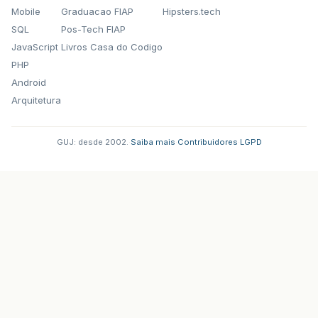
Mobile
Graduacao FIAP
Hipsters.tech
SQL
Pos-Tech FIAP
JavaScript
Livros Casa do Codigo
PHP
Android
Arquitetura
GUJ: desde 2002.
·
Saiba mais
·
Contribuidores
·
LGPD