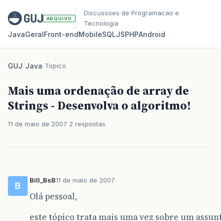
Discussoes de Programacao e
ARQUIVO
Tecnologia
Java
Geral
Front‑end
Mobile
SQL
JS
PHP
Android
GUJ
/
Java
/
Topico
Mais uma ordenação de array de
Strings - Desenvolva o algoritmo!
11 de maio de 2007
2 respostas
Bill_BsB
11 de maio de 2007
B
Olá pessoal,
este tópico trata mais uma vez sobre um assunt