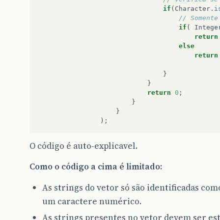
if
(
Character
.
i
// Somente
if
(
Intege
return
else
return
}
}
return
0
;
}
}
);
O código é auto-explicavel.
Como o código a cima é limitado:
As strings do vetor só são identificadas c
um caractere numérico.
As strings presentes no vetor devem ser e