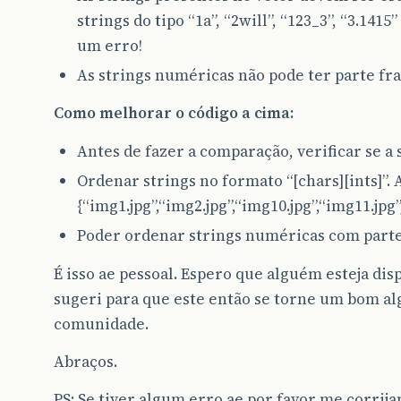
strings do tipo “1a”, “2will”, “123_3”, “3.141
um erro!
As strings numéricas não pode ter parte fra
Como melhorar o código a cima:
Antes de fazer a comparação, verificar se 
Ordenar strings no formato “[chars][ints]”. 
{“img1.jpg”,“img2.jpg”,“img10.jpg”,“img11.jpg”
Poder ordenar strings numéricas com parte
É isso ae pessoal. Espero que alguém esteja di
sugeri para que este então se torne um bom al
comunidade.
Abraços.
PS: Se tiver algum erro ae por favor me corrija