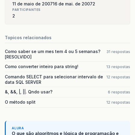
11 de maio de 2007
16 de mai. de 2007
2
PARTICIPANTES
2
Topicos relacionados
Como saber se um mes tem 4 ou 5 semanas?
31 respostas
[RESOLVIDO]
Como converter inteiro para string!
13 respostas
Comando SELECT para selecionar intervalo de
12 respostas
data SQL SERVER
&, &&, |, ||. Qndo usar?
6 respostas
O método split
12 respostas
ALURA
O que são algoritmos e lógica de programação e