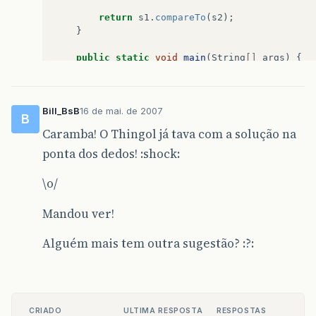
return
s1
.
compareTo
(
s2
);
}
public
static
void
main
(
String
[]
args
)
{
String
[]
teste
=
{
"12 meses"
,
"6 dias"
,
Bill_BsB
16 de mai. de 2007
"10horas"
,
B
"10anos"
,
Caramba! O Thingol já tava com a solução na
"-10horas"
,
ponta dos dedos! :shock:
"20"
,
"Araraquara"
,
// vem depois dos dí
"#bleargh!"
,
// vem antes dos dígi
\o/
};
Arrays
.
sort
(
teste
,
new
Comparator
()
{
Mandou ver!
public
int
compare
(
Object
obj1
,
return
numericCompare
((
Strin
Alguém mais tem outra sugestão? :?:
}
});
System
.
out
.
println
(
Arrays
.
asList
(
tes
}
}
CRIADO
ULTIMA RESPOSTA
RESPOSTAS