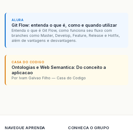
v
[
topo
]
=
v
[
i
]
;
t
[
topo
]
=
t
[
i
]
;
v
[
i
]
=
v
[
topo
+
1
]
;
t
[
i
]
=
t
[
topo
+
1
]
;
ALURA
topo
++
;
Git Flow: entenda o que é, como e quando utilizar
}
Entenda o que é Git Flow, como funciona seu fluxo com
}
branches como Master, Develop, Feature, Release e Hotfix,
v
[
topo
]
=
pivo
;
além de vantagens e desvantagens.
t
[
topo
]
=
pivoS
;
return
topo
;
}
CASA DO CODIGO
Ontologias e Web Semantica: Do conceito a
}
aplicacao
Por Ivam Galvao Filho — Casa do Codigo
NAVEGUE
APRENDA
CONHECA O GRUPO