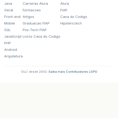
Java
Carreiras Alura
Alura
Geral
Formacoes
FIAP
Front-end
Artigos
Casa do Codigo
Mobile
Graduacao FIAP
Hipsters.tech
SQL
Pos-Tech FIAP
JavaScript
Livros Casa do Codigo
PHP
Android
Arquitetura
GUJ: desde 2002.
·
Saiba mais
·
Contribuidores
·
LGPD