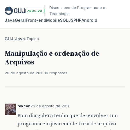
Discussoes de Programacao e
ARQUIVO
Tecnologia
Java
Geral
Front‑end
Mobile
SQL
JS
PHP
Android
GUJ
/
Java
/
Topico
Manipulação e ordenação de
Arquivos
26 de agosto de 2011
16 respostas
rekcah
26 de agosto de 2011
Bom dia galera tenho que desenvolver um
programa em java com leitura de arquivo