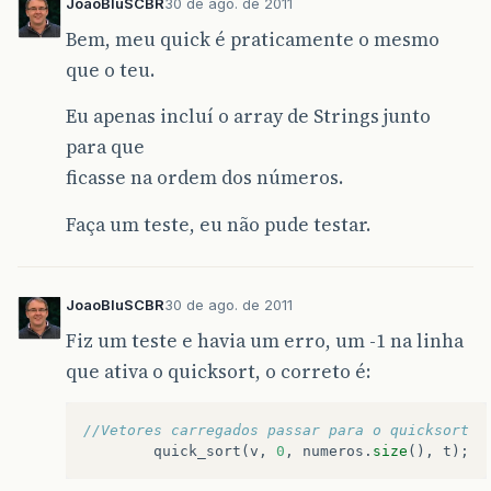
JoaoBluSCBR
30 de ago. de 2011
}
catch
(
IOException
ex
)
{
JOptionPane
.
showMessageDialog
(
null
Bem, meu quick é praticamente o mesmo
}
que o teu.
//Chegou até aqui é preciso ordenar pe
//Mas o quicksort precisa de um vetor,
Eu apenas incluí o array de Strings junto
//Entao o jeito é criar um vetor e pas
para que
//lista para ele.
ficasse na ordem dos números.
int
[]
v
=
new
int
[
numeros
.
size
()
]
;
String
[]
t
=
new
String
[
numeros
.
size
()
Faça um teste, eu não pude testar.
for
(
int
i
=
0
;
i
<
numeros
.
size
();
i
++
){
v
[
i
]
=
numeros
.
get
(
i
).
intValue
();
t
[
i
]
=
textos
.
get
(
i
);
JoaoBluSCBR
30 de ago. de 2011
}
Fiz um teste e havia um erro, um -1 na linha
//Vetores carregados passar para o qui
que ativa o quicksort, o correto é:
quick_sort
(
v
,
0
,
numeros
.
size
(),
t
);
//Os vetores v e t estao ordenados pel
//Vetores carregados passar para o quicksort
//Agora é só imprimir
quick_sort
(
v
,
0
,
numeros
.
size
(),
t
);
for
(
int
i
=
0
;
i
<
numeros
.
size
();
i
++
){