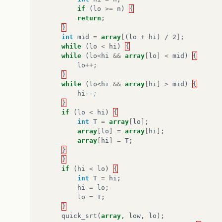
}
if
(
lo
>=
n
)
{
return
;
}
}
int
mid
=
array
[
(lo + hi) / 2
]
;
Segue
código
.
while
(
lo
<
hi
)
{
while
(
lo
<
hi
&&
array
[
lo
]
<
mid
)
{
lo
++
;
}
while
(
lo
<
hi
&&
array
[
hi
]
>
mid
)
{
hi
--;
}
if
(
lo
<
hi
)
{
int
T
=
array
[
lo
]
;
array
[
lo
]
=
array
[
hi
]
;
array
[
hi
]
=
T
;
}
}
if
(
hi
<
lo
)
{
int
T
=
hi
;
hi
=
lo
;
lo
=
T
;
}
quick_srt
(
array
,
low
,
lo
);