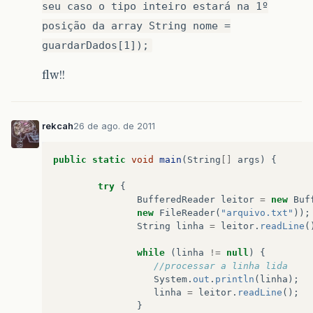
seu caso o tipo inteiro estará na 1º
posição da array String nome =
guardarDados[1]);
flw!!
rekcah
26 de ago. de 2011
public
static
void
main
(
String
[]
args
)
{
try
{
BufferedReader
leitor
=
new
Buf
new
FileReader
(
"arquivo.txt"
));
String
linha
=
leitor
.
readLine
(
while
(
linha
!=
null
)
{
//processar a linha lida
System
.
out
.
println
(
linha
);
linha
=
leitor
.
readLine
();
}