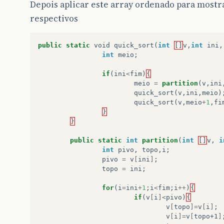
Depois aplicar este array ordenado para most
respectivos
public
static
void
quick_sort
(
int
[]
v
,
int
ini
,
int
meio
;
if
(
ini
<
fim
)
{
meio
=
partition
(
v
,
ini
quick_sort
(
v
,
ini
,
meio
)
quick_sort
(
v
,
meio
+
1
,
fi
}
}
public
static
int
partition
(
int
[]
v
,
i
int
pivo
,
topo
,
i
;
pivo
=
v
[
ini
]
;
topo
=
ini
;
for
(
i
=
ini
+
1
;
i
<
fim
;
i
++
)
{
if
(
v
[
i
]<
pivo
)
{
v
[
topo
]=
v
[
i
]
;
v
[
i
]=
v
[
topo+1
]