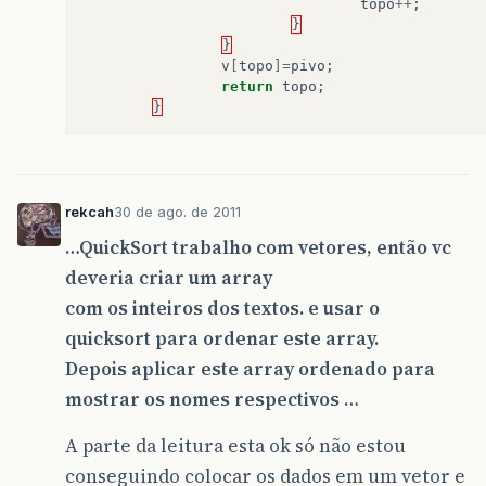
topo
++
;
}
}
v
[
topo
]=
pivo
;
return
topo
;
}
rekcah
30 de ago. de 2011
…QuickSort trabalho com vetores, então vc
deveria criar um array
com os inteiros dos textos. e usar o
quicksort para ordenar este array.
Depois aplicar este array ordenado para
mostrar os nomes respectivos …
A parte da leitura esta ok só não estou
conseguindo colocar os dados em um vetor e