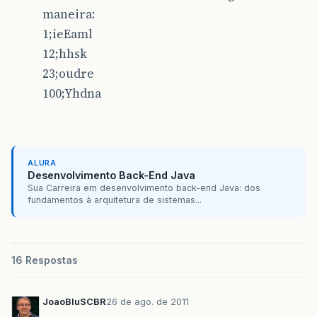
maneira:
1;ieEaml
12;hhsk
23;oudre
100;Yhdna
ALURA
Desenvolvimento Back-End Java
Sua Carreira em desenvolvimento back-end Java: dos
fundamentos à arquitetura de sistemas...
16 Respostas
JoaoBluSCBR
26 de ago. de 2011