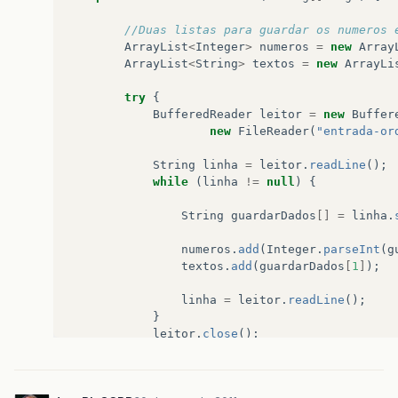
//Duas listas para guardar os numeros 
ArrayList
<
Integer
>
numeros
=
new
Array
ArrayList
<
String
>
textos
=
new
ArrayLi
try
{
BufferedReader
leitor
=
new
Buffer
new
FileReader
(
"entrada-or
String
linha
=
leitor
.
readLine
();
while
(
linha
!=
null
)
{
String
guardarDados
[]
=
linha
.
numeros
.
add
(
Integer
.
parseInt
(
g
textos
.
add
(
guardarDados
[
1
]
);
linha
=
leitor
.
readLine
();
}
leitor
.
close
();
}
catch
(
FileNotFoundException
ex
)
{
JOptionPane
.
showMessageDialog
(
null