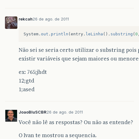
rekcah
26 de ago. de 2011
System
.
out
.
println
(
entry
.
leLinha
().
substring
(
0
Não sei se seria certo utilizar o substring pois
existir variáveis que sejam maiores ou menore
ex: 765;jhdt
12;gtd
1;ased
JoaoBluSCBR
26 de ago. de 2011
Você não lê as respostas? Ou não as entende?
O Ivan te mostrou a sequencia.