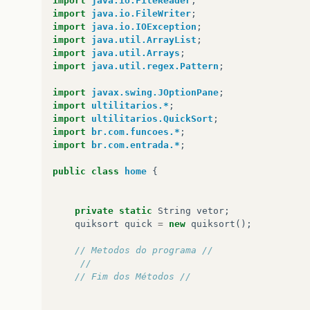
import
java.io.FileReader
;
import
java.io.FileWriter
;
import
java.io.IOException
;
import
java.util.ArrayList
;
import
java.util.Arrays
;
import
java.util.regex.Pattern
;
import
javax.swing.JOptionPane
;
import
ultilitarios.*
;
import
ultilitarios.QuickSort
;
import
br.com.funcoes.*
;
import
br.com.entrada.*
;
public
class
home
{
private
static
String
vetor
;
quiksort
quick
=
new
quiksort
();
// Metodos do programa //
// 
// Fim dos Métodos //