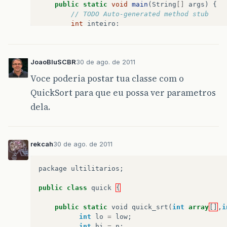
public
static
void
main
(
String
[]
args
)
{
// TODO Auto-generated method stub
int
inteiro
;
try
{
BufferedReader
leitor
=
new
Buf
new
FileReader
(
"entrada-ord-500
JoaoBluSCBR
30 de ago. de 2011
ArrayList
<
String
>
Dados
=
new
A
String
linha
=
leitor
.
readLine
(
Voce poderia postar tua classe com o
while
(
linha
!=
null
)
{
QuickSort para que eu possa ver parametros
Dados
.
add
(
linha
);
dela.
String
guardarDados
[]
=
linh
inteiro
=
Integer
.
parseInt
(
g
linha
=
leitor
.
readLine
();
rekcah
30 de ago. de 2011
}
System
.
out
.
println
(
"Vetor:"
+
Dad
leitor
.
close
();
package
ultilitarios
;
}
catch
(
FileNotFoundException
ex
)
JOptionPane
.
showMessageDialog
(
public
class
quick
{
}
catch
(
IOException
ex
)
{
JOptionPane
.
showMessageDialog
(
public
static
void
quick_srt
(
int
array
[]
,
i
}
int
lo
=
low
;
int
hi
=
n
;