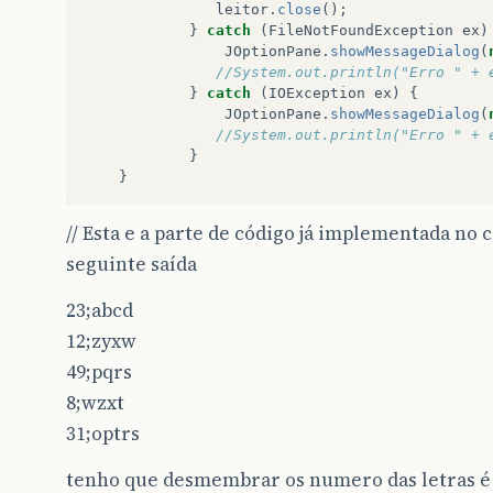
leitor
.
close
();
}
catch
(
FileNotFoundException
ex
)
JOptionPane
.
showMessageDialog
(
//System.out.println("Erro " + 
}
catch
(
IOException
ex
)
{
JOptionPane
.
showMessageDialog
(
//System.out.println("Erro " + 
}
}
// Esta e a parte de código já implementada no 
seguinte saída
23;abcd
12;zyxw
49;pqrs
8;wzxt
31;optrs
tenho que desmembrar os numero das letras é