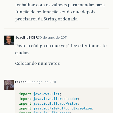
trabalhar com os valores para mandar para
função de ordenação sendo que depois
precisarei da String ordenada.
JoaoBluSCBR
30 de ago. de 2011
Poste o código do que vc já fez e tentamos te
ajudar.
Colocando num vetor.
rekcah
30 de ago. de 2011
import
java.awt.List
;
import
java.io.BufferedReader
;
import
java.io.BufferedWriter
;
import
java.io.FileNotFoundException
;