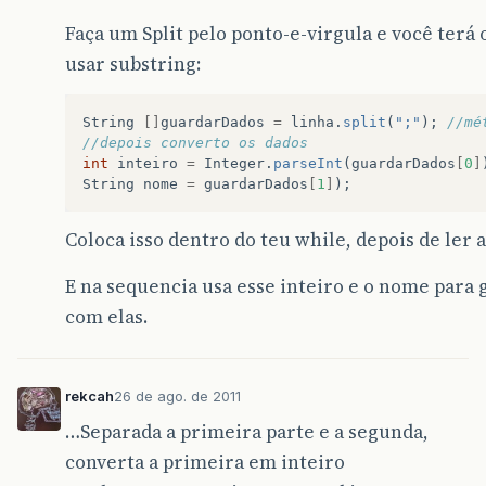
Faça um Split pelo ponto-e-virgula e você terá
usar substring:
String
[]
guardarDados
=
linha
.
split
(
";"
);
//mé
//depois converto os dados   
int
inteiro
=
Integer
.
parseInt
(
guardarDados
[
0
]
String
nome
=
guardarDados
[
1
]
);
Coloca isso dentro do teu while, depois de ler a
E na sequencia usa esse inteiro e o nome para 
com elas.
rekcah
26 de ago. de 2011
…Separada a primeira parte e a segunda,
converta a primeira em inteiro