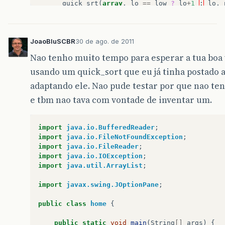
quick_srt
(
array
,
lo
==
low
?
lo
+
1
:
lo
,
}
JoaoBluSCBR
30 de ago. de 2011
}
Nao tenho muito tempo para esperar a tua boa v
usando um quick_sort que eu já tinha postado
adaptando ele. Nao pude testar por que nao ten
e tbm nao tava com vontade de inventar um.
import
java.io.BufferedReader
;
import
java.io.FileNotFoundException
;
import
java.io.FileReader
;
import
java.io.IOException
;
import
java.util.ArrayList
;
import
javax.swing.JOptionPane
;
public
class
home
{
public
static
void
main
(
String
[]
args
)
{