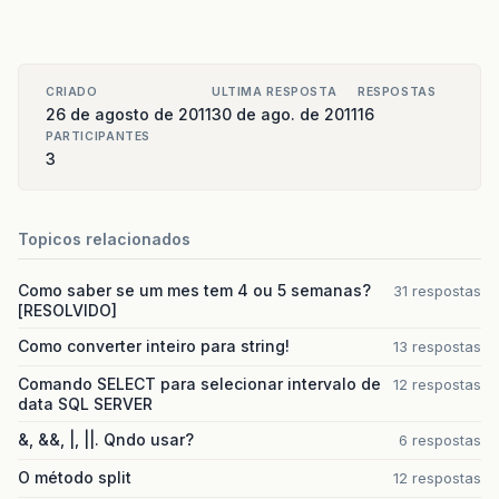
System
.
out
.
println
(
v
[
i
]
+
";"
+
t
[
}
}
CRIADO
ULTIMA RESPOSTA
RESPOSTAS
public
static
void
quick_sort
(
int
[]
v
,
int
26 de agosto de 2011
30 de ago. de 2011
16
int
meio
;
PARTICIPANTES
3
if
(
ini
<
fim
)
{
meio
=
partition
(
v
,
ini
,
fim
,
t
);
quick_sort
(
v
,
ini
,
meio
,
t
);
quick_sort
(
v
,
meio
+
1
,
fim
,
t
);
Topicos relacionados
}
}
Como saber se um mes tem 4 ou 5 semanas?
31 respostas
public
static
int
partition
(
int
[]
v
,
int
i
[RESOLVIDO]
int
pivo
,
topo
,
i
;
Como converter inteiro para string!
13 respostas
String
pivoS
;
pivo
=
v
[
ini
]
;
Comando SELECT para selecionar intervalo de
12 respostas
pivoS
=
t
[
ini
]
;
data SQL SERVER
topo
=
ini
;
&, &&, |, ||. Qndo usar?
6 respostas
for
(
i
=
ini
+
1
;
i
<
fim
;
i
++
)
{
O método split
12 respostas
if
(
v
[
i
]
<
pivo
)
{