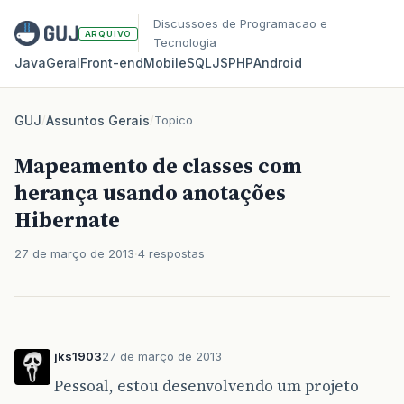
Discussoes de Programacao e
ARQUIVO
Tecnologia
Java
Geral
Front‑end
Mobile
SQL
JS
PHP
Android
GUJ
/
Assuntos Gerais
/
Topico
Mapeamento de classes com
herança usando anotações
Hibernate
27 de março de 2013
4 respostas
jks1903
27 de março de 2013
Pessoal, estou desenvolvendo um projeto