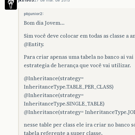
jks1903
27 de mar. de 2013
pbjunior2:
Bom dia Jovem…
Sim você deve colocar em todas as classe a a
@Entity
.
Para criar apenas uma tabela no banco ai vai
estrategia de herança que você vai utilizar.
@Inheritance
(strategy=
InheritanceType.TABLE_PER_CLASS)
@Inheritance
(strategy=
InheritanceType.SINGLE_TABLE)
@Inheritance
(strategy= InheritanceType.JO
nesse table per class ele ira criar no banco s
tabela referente a super classe.