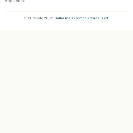
Arquitetura
GUJ: desde 2002.
·
Saiba mais
·
Contribuidores
·
LGPD