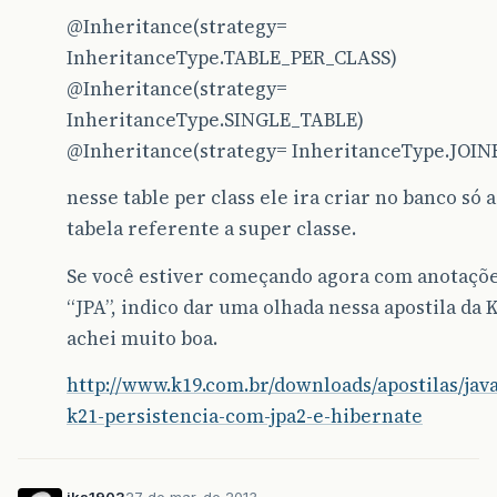
@Inheritance
(strategy=
InheritanceType.TABLE_PER_CLASS)
@Inheritance
(strategy=
InheritanceType.SINGLE_TABLE)
@Inheritance
(strategy= InheritanceType.JOIN
nesse table per class ele ira criar no banco só a
tabela referente a super classe.
Se você estiver começando agora com anotaçõ
“JPA”, indico dar uma olhada nessa apostila da 
achei muito boa.
http://www.k19.com.br/downloads/apostilas/java
k21-persistencia-com-jpa2-e-hibernate