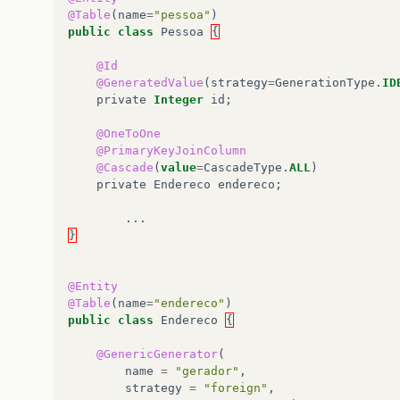
@Table
(
name
=
"pessoa"
)
public
class
Pessoa
{
@Id
@GeneratedValue
(
strategy
=
GenerationType
.
ID
private
Integer
id
;
@OneToOne
@PrimaryKeyJoinColumn
@Cascade
(
value
=
CascadeType
.
ALL
)
private
Endereco
endereco
;
...
}
@Entity
@Table
(
name
=
"endereco"
)
public
class
Endereco
{
@GenericGenerator
(
name
=
"gerador"
,
strategy
=
"foreign"
,