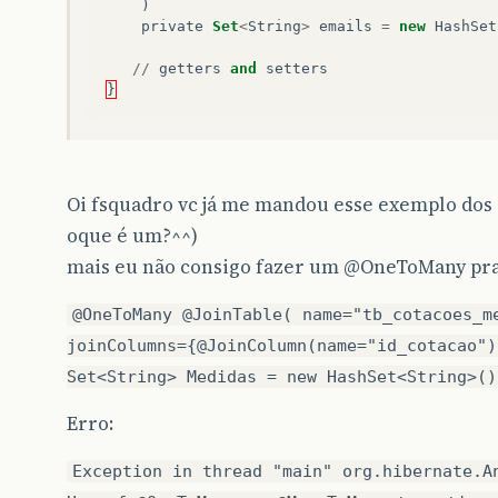
)
private
Set
<
String
>
emails
=
new
HashSet
//
getters
and
setters
}
Oi fsquadro vc já me mandou esse exemplo dos
oque é um?^^)
mais eu não consigo fazer um
@OneToMany
pra
@OneToMany @JoinTable( name="tb_cotacoes_m
joinColumns={@JoinColumn(name="id_cotacao")
Set<String> Medidas = new HashSet<String>()
Erro:
Exception in thread "main" org.hibernate.A