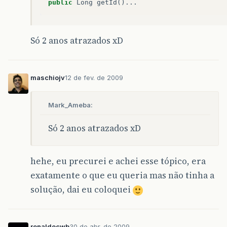
public
Long
getId
()...
Só 2 anos atrazados xD
maschiojv
12 de fev. de 2009
Mark_Ameba:
Só 2 anos atrazados xD
hehe, eu precurei e achei esse tópico, era
exatamente o que eu queria mas não tinha a
solução, dai eu coloquei
ronaldocwb
30 de abr. de 2009