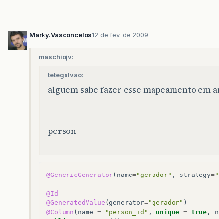
Marky.Vasconcelos
12 de fev. de 2009
maschiojv:
tetegalvao:
alguem sabe fazer esse mapeamento em a
person
@GenericGenerator
(
name
=
"gerador"
,
strategy
=
"
@Id
@GeneratedValue
(
generator
=
"gerador"
)
@Column
(
name
=
"person_id"
,
unique
=
true
,
n