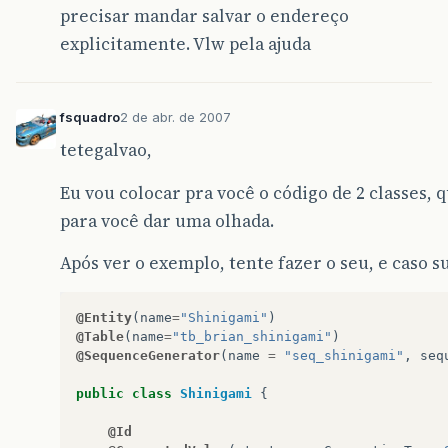
precisar mandar salvar o endereço
explicitamente. Vlw pela ajuda
fsquadro
2 de abr. de 2007
tetegalvao,
Eu vou colocar pra você o código de 2 classes
para você dar uma olhada.
Após ver o exemplo, tente fazer o seu, e caso s
@Entity
(
name
=
"Shinigami"
)
@Table
(
name
=
"tb_brian_shinigami"
)
@SequenceGenerator
(
name
=
"seq_shinigami"
,
seq
public
class
Shinigami
{
@Id