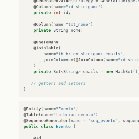
@GeneratedValue
(
strategy
=
GenerationType
.
@Column
(
name
=
"id_shinigami"
)
private
int
id
;
@Column
(
name
=
"txt_nome"
)
private
String
nome
;
@OneToMany
@JoinTable
(
name
=
"tb_brian_shinigami_emails"
,
joinColumns
=
{
@JoinColumn
(
name
=
"id_shin
)
private
Set
<
String
>
emails
=
new
HashSet
()
// getters and setters
}
@Entity
(
name
=
"Evento"
)
@Table
(
name
=
"tb_brian_evento"
)
@SequenceGenerator
(
name
=
"seq_evento"
,
sequen
public
class
Evento
{
@Id