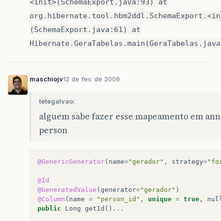
<init>(SchemaExport.java:93) at
org.hibernate.tool.hbm2ddl.SchemaExport.<in
(SchemaExport.java:61) at
Hibernate.GeraTabelas.main(GeraTabelas.java
maschiojv
12 de fev. de 2009
tetegalvao:
alguem sabe fazer esse mapeamento em ann
person
@GenericGenerator
(
name
=
"gerador"
,
strategy
=
"fo
@Id
@GeneratedValue
(
generator
=
"gerador"
)
@Column
(
name
=
"person_id"
,
unique
=
true
,
nul
public
Long
getId
()...