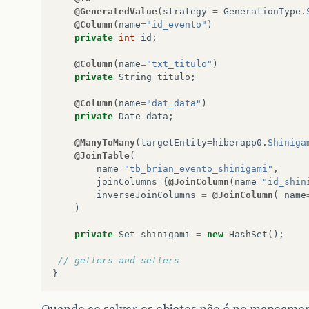
@GeneratedValue
(
strategy
=
GenerationType
.
@Column
(
name
=
"id_evento"
)
private
int
id
;
@Column
(
name
=
"txt_titulo"
)
private
String
titulo
;
@Column
(
name
=
"dat_data"
)
private
Date
data
;
@ManyToMany
(
targetEntity
=
hiberapp0
.
Shiniga
@JoinTable
(
name
=
"tb_brian_evento_shinigami"
,
joinColumns
=
{
@JoinColumn
(
name
=
"id_shin
inverseJoinColumns
=
@JoinColumn
(
name
)
private
Set
shinigami
=
new
HashSet
();
// getters and setters
}
Quando ao salvar os objetos não é no mapeame