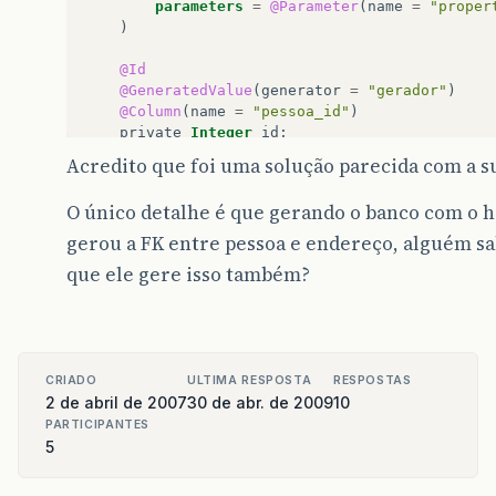
parameters
=
@Parameter
(
name
=
"proper
)
@Id
@GeneratedValue
(
generator
=
"gerador"
)
@Column
(
name
=
"pessoa_id"
)
private
Integer
id
;
Acredito que foi uma solução parecida com a 
...
}
O único detalhe é que gerando o banco com o h
gerou a FK entre pessoa e endereço, alguém s
que ele gere isso também?
CRIADO
ULTIMA RESPOSTA
RESPOSTAS
2 de abril de 2007
30 de abr. de 2009
10
PARTICIPANTES
5