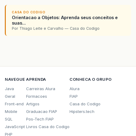
CASA DO CODIGO
Orientacao a Objetos: Aprenda seus conceitos e
suas...
Por Thiago Leite e Carvalho — Casa do Codigo
NAVEGUE
APRENDA
CONHECA O GRUPO
Java
Carreiras Alura
Alura
Geral
Formacoes
FIAP
Front-end
Artigos
Casa do Codigo
Mobile
Graduacao FIAP
Hipsters.tech
SQL
Pos-Tech FIAP
JavaScript
Livros Casa do Codigo
PHP