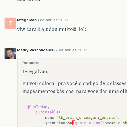
tetegalvao
3 de abr. de 2007
T
vlw cara!!! Ajudou muito!!! :lol:
Marky.Vasconcelos
27 de abr. de 2007
fsquadro:
tetegalvao,
Eu vou colocar pra você o código de 2 classe
mapeamentos básicos, para você dar uma olh
@OneToMany
@JoinTable
(
name
=
"tb_brian_shinigami_emails"
,
joinColumns
=
{
@JoinColumn
(
name
=
"id_s