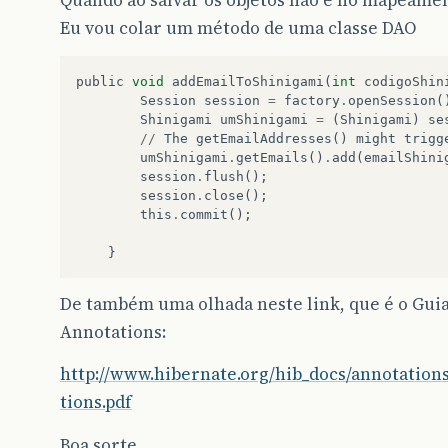
Eu vou colar um método de uma classe DAO
public
void
addEmailToShinigami
(
int
codigoShin
Session
session
=
factory
.
openSession
(
Shinigami
umShinigami
=
(
Shinigami
)
se
//
The
getEmailAddresses
()
might
trigg
umShinigami
.
getEmails
()
.
add
(
emailShini
session
.
flush
();
session
.
close
();
this
.
commit
();
}
De também uma olhada neste link, que é o Gui
Annotations:
http://www.hibernate.org/hib_docs/annotation
tions.pdf
Boa sorte.