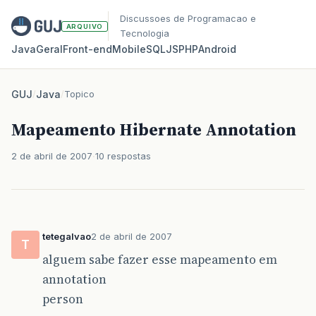
Discussoes de Programacao e
ARQUIVO
Tecnologia
Java
Geral
Front‑end
Mobile
SQL
JS
PHP
Android
GUJ
/
Java
/
Topico
Mapeamento Hibernate Annotation
2 de abril de 2007
10 respostas
tetegalvao
2 de abril de 2007
T
alguem sabe fazer esse mapeamento em
annotation
person