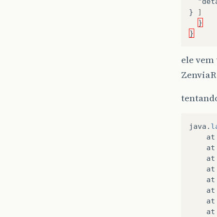
  "det
} 
]
}
}
ele vem 
ZenviaR
tentando
java
.
l
at
at
at
at
at
at
at
at