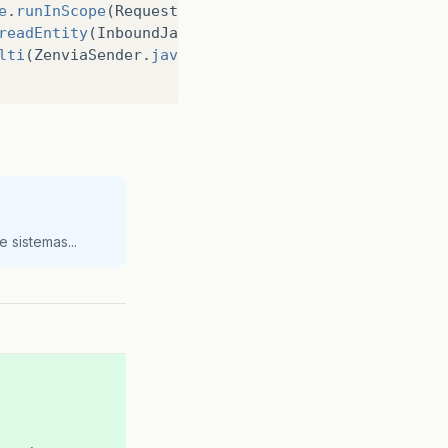
e
.
runInScope
(
RequestScope
.
java
:
397
)
readEntity
(
InboundJaxrsResponse
.
java
:
108
)
lti
(
ZenviaSender
.
java
:
122
)
 sistemas...