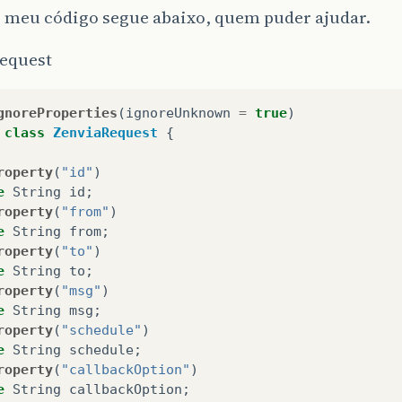
. meu código segue abaixo, quem puder ajudar.
equest
gnoreProperties
(
ignoreUnknown
=
true
)
class
ZenviaRequest
{
roperty
(
"id"
)
e
String
id
;
roperty
(
"from"
)
e
String
from
;
roperty
(
"to"
)
e
String
to
;
roperty
(
"msg"
)
e
String
msg
;
roperty
(
"schedule"
)
e
String
schedule
;
roperty
(
"callbackOption"
)
e
String
callbackOption
;