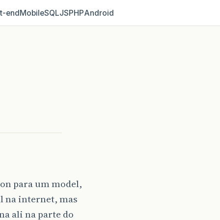
t‑end
Mobile
SQL
JS
PHP
Android
son para um model,
l na internet, mas
a ali na parte do