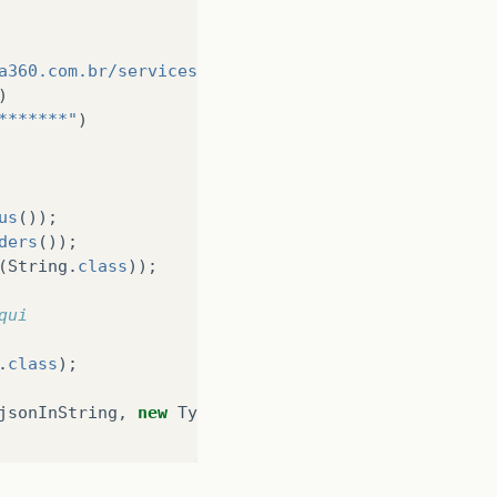
a360.com.br/services/send-sms-multiple"
)
)
*******"
)
us
());
ders
());
(
String
.
class
));
qui
.
class
);
jsonInString
,
new
TypeReference
<
List
<
ZenviaRespons