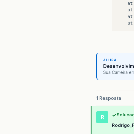
at
at
at
at
ALURA
Desenvolvim
Sua Carreira e
1 Resposta
Solucao
R
Rodrigo_F