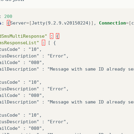
e
.
printStackTrace
();
:
200
s
:
{
Server
=[
Jetty(9.2.9.v20150224)
]
,
Connection
=[
c
dSmsMultiResponse"
:
{
msResponseList"
:
[
 {
tusCode" : "10",
tusDescription" : "Error",
ailCode" : "080",
ailDescription" : "Message with same ID already se
tusCode" : "10",
tusDescription" : "Error",
ailCode" : "080",
ailDescription" : "Message with same ID already se
tusCode" : "10",
tusDescription" : "Error",
ailCode" : "080",