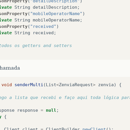
sonProperty
(
"detailDescription"
)
ivate
String
detailDescription
;
sonProperty
(
"mobileOperatorName"
)
ivate
String
mobileOperatorName
;
sonProperty
(
"received"
)
ivate
String
received
;
todos os getters and setters
chamada
void
senderMulti
(
List
<
ZenviaRequest
>
zenvia
)
{
ego a lista que recebi e faço aqui toda lógica par
sponse
response
=
null
;
y
{
Client
client
=
ClientBuilder
.
newClient
();