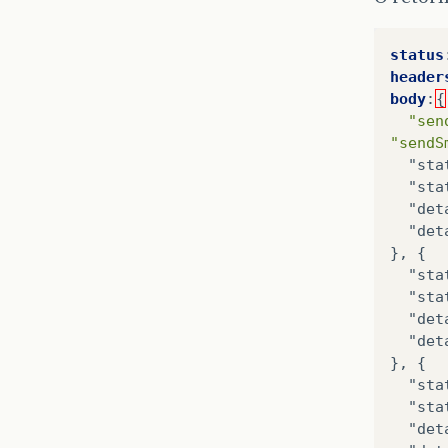
}
status
}
header
body
:
{
"sen
"sendS
  "sta
  "sta
  "det
  "det
}, {
  "sta
  "sta
  "det
  "det
}, {
  "sta
  "sta
  "det