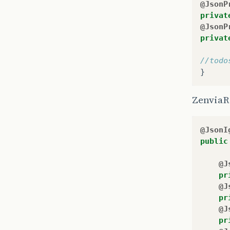
@JsonP
privat
@JsonP
privat
//todo
}
ZenviaR
@JsonI
public
@J
pr
@J
pr
@J
pr