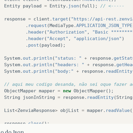
Entity
payload
=
Entity
.
json
(
full
);
// <-----
response
=
client
.
target
(
"https://api-rest.zenvi
.
request
(
MediaType
.
APPLICATION_JSON_TYPE
.
header
(
"Authorization"
,
"Basic ********
.
header
(
"Accept"
,
"application/json"
)
.
post
(
payload
);
System
.
out
.
println
(
"status: "
+
response
.
getStat
System
.
out
.
println
(
"headers: "
+
response
.
getHea
System
.
out
.
println
(
"body:"
+
response
.
readEntity
// aqui meu codigo desanda, não sei oque fazer a
ObjectMapper
mapper
=
new
ObjectMapper
();
String
jsonInString
=
response
.
readEntity
(
String
List
<
ZenviaResponse
>
objList
=
mapper
.
readValue
(
response
.
close
();
catch
(
Exception
e
)
{
o do Json