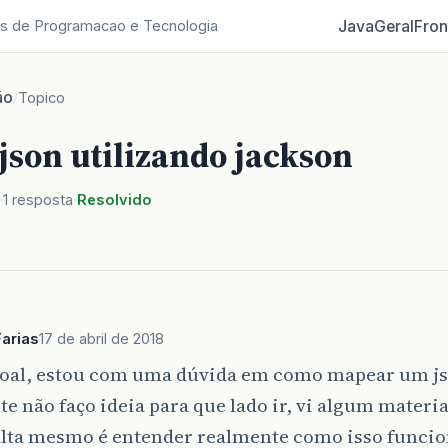
Java
Geral
Fron
s de Programacao e Tecnologia
ão
/
Topico
json utilizando jackson
1 resposta
Resolvido
arias
17 de abril de 2018
soal, estou com uma dúvida em como mapear um j
e não faço ideia para que lado ir, vi algum materia
lta mesmo é entender realmente como isso funcion