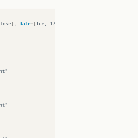
lose
]
,
Date
=[
Tue, 17 Apr 2018 00:01:51 GMT
]
,
Cont
nt"
nt"