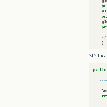
@J
pr
@J
pr
@J
pr
//
}
Minha 
public
//p
Re
tr