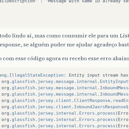
ailDescription" : "Message with same ID already se
todo lindo ai, mas como consumir ele para um List
esponse, se alguém puder me ajudar agradeço bast
 com esse código agora eu recebo esse erro abaixo
ang
.
IllegalStateException
:
Entity
input
stream
has
org
.
glassfish
.
jersey
.
message
.
internal
.
EntityInput
org
.
glassfish
.
jersey
.
message
.
internal
.
InboundMess
org
.
glassfish
.
jersey
.
message
.
internal
.
InboundMess
org
.
glassfish
.
jersey
.
client
.
ClientResponse
.
readEn
org
.
glassfish
.
jersey
.
client
.
InboundJaxrsResponse$
org
.
glassfish
.
jersey
.
internal
.
Errors
.
process
(
Erro
org
.
glassfish
.
jersey
.
internal
.
Errors
.
process
(
Erro
org
.
glassfish
.
jersey
.
internal
.
Errors
.
process
(
Erro