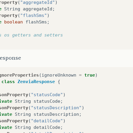
roperty
(
"aggregateId"
)
e
String
aggregateId
;
roperty
(
"flashSms"
)
e
boolean
flashSms
;
s os getters and setters
esponse
gnoreProperties
(
ignoreUnknown
=
true
)
class
ZenviaResponse
{
sonProperty
(
"statusCode"
)
ivate
String
statusCode
;
sonProperty
(
"statusDescription"
)
ivate
String
statusDescription
;
sonProperty
(
"detailCode"
)
ivate
String
detailCode
;