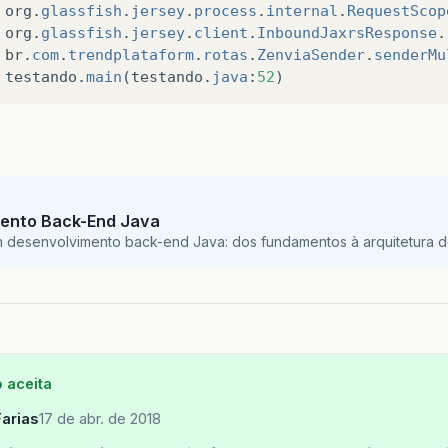
org
.
glassfish
.
jersey
.
process
.
internal
.
RequestScop
org
.
glassfish
.
jersey
.
client
.
InboundJaxrsResponse
.
br
.
com
.
trendplataform
.
rotas
.
ZenviaSender
.
senderMu
testando
.
main
(
testando
.
java
:
52
)
ento Back-End Java
m desenvolvimento back-end Java: dos fundamentos à arquitetura de
 aceita
arias
17 de abr. de 2018