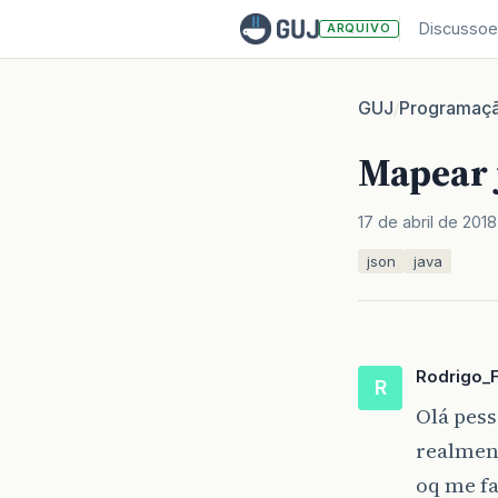
Discussoe
ARQUIVO
GUJ
Programaç
/
Mapear 
17 de abril de 2018
json
java
Rodrigo_F
R
Olá pes
realment
oq me fa