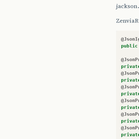
jackson
ZenviaR
@JsonI
public
@JsonP
privat
@JsonP
privat
@JsonP
privat
@JsonP
privat
@JsonP
privat
@JsonP
privat