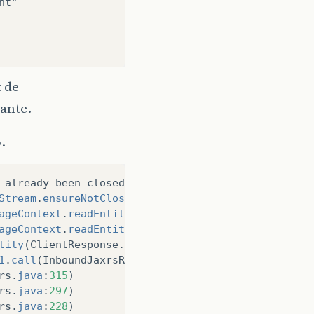
nt"
 de
ante.
.
already
been
closed
.
Stream
.
ensureNotClosed
(
EntityInputStream
.
java
:
225
)
ageContext
.
readEntity
(
InboundMessageContext
.
java
:
8
ageContext
.
readEntity
(
InboundMessageContext
.
java
:
7
tity
(
ClientResponse
.
java
:
267
)
1
.
call
(
InboundJaxrsResponse
.
java
:
111
)
rs
.
java
:
315
)
rs
.
java
:
297
)
rs
.
java
:
228
)