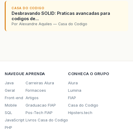
CASA DO CODIGO
Desbravando SOLID: Praticas avancadas para
codigos de...
Por Alexandre Aquiles — Casa do Codigo
NAVEGUE
APRENDA
CONHECA O GRUPO
Java
Carreiras Alura
Alura
Geral
Formacoes
Lumina
Front-end
Artigos
FIAP
Mobile
Graduacao FIAP
Casa do Codigo
SQL
Pos-Tech FIAP
Hipsters.tech
JavaScript
Livros Casa do Codigo
PHP