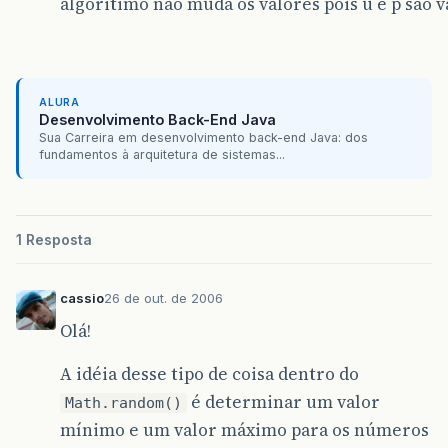
algoritimo não muda os valores pois u e p são 
vet
[
i
]=
Integer
.
parseInt
(
JOptionP
ordena
(
vet
);
}
}
/*----------------------------------------
/* Chamada do usuário (mesma para todos os
ALURA
Desenvolvimento Back-End Java
/*----------------------------------------
Sua Carreira em desenvolvimento back-end Java: dos
fundamentos à arquitetura de sistemas...
}
1 Resposta
cassio
26 de out. de 2006
Olá!
A idéia desse tipo de coisa dentro do
é determinar um valor
Math.random()
mínimo e um valor máximo para os números