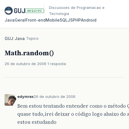
Discussoes de Programacao e
ARQUIVO
Tecnologia
Java
Geral
Front‑end
Mobile
SQL
JS
PHP
Android
GUJ
/
Java
/
Topico
Math.random()
26 de outubro de 2006
1 resposta
edymrex
26 de outubro de 2006
Bem estou tentando entender como o método Q
quase tudo,irei deixar o código logo abaixo do
estou estudando