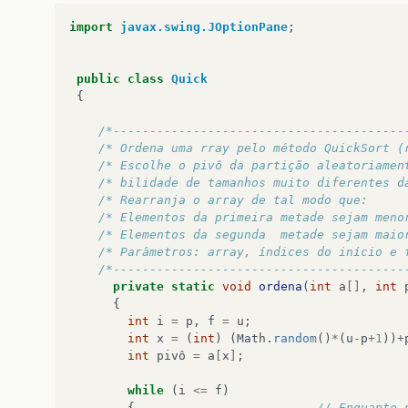
import
javax.swing.JOptionPane
;
public
class
Quick
{
/*----------------------------------------
/* Ordena uma rray pelo método QuickSort (
/* Escolhe o pivô da partição aleatoriamen
/* bilidade de tamanhos muito diferentes d
/* Rearranja o array de tal modo que:     
/* Elementos da primeira metade sejam meno
/* Elementos da segunda  metade sejam maio
/* Parâmetros: array, índices do início e 
/*----------------------------------------
private
static
void
ordena
(
int
a
[]
,
int
{
int
i
=
p
,
f
=
u
;
int
x
=
(
int
)
(
Math
.
random
()
*
(
u
-
p
+
1
))
+
int
pivô
=
a
[
x
]
;
while
(
i
<=
f
)
{
// Enquanto 