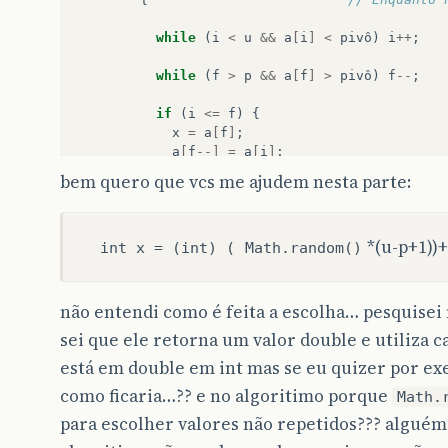
while
(
i
<
u
&&
a
[
i
]
<
pivô
)
i
++
;
while
(
f
>
p
&&
a
[
f
]
>
pivô
)
f
--
;
if
(
i
<=
f
)
{
x
=
a
[
f
]
;
a
[
f
--]
=
a
[
i
]
;
a
[
i
++]
=
x
;
bem quero que vcs me ajudem nesta parte:
}
}
*(u-p+1))+
int x = (int) (
if
(
p
<
f
)
ordena
Math.random()
(
a
,
p
,
f
);
if
(
i
<
u
)
ordena
(
a
,
i
,
u
);
}
não entendi como é feita a escolha… pesquise
public
static
void
main
(
String
args
[]
)
sei que ele retorna um valor double e utiliza 
{
int
vet
[]
=
new
int
[
10
]
;
está em double em int mas se eu quizer por ex
int
i
;
como ficaria…?? e no algoritimo porque
Math.
for
(
i
=
0
;
i
<
vet
.
length
;
i
++
)
para escolher valores não repetidos??? alguém
{