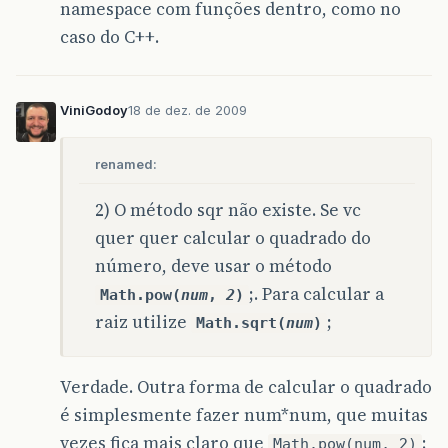
namespace com funções dentro, como no
caso do C++.
ViniGodoy
18 de dez. de 2009
renamed:
2) O método sqr não existe. Se vc
quer quer calcular o quadrado do
número, deve usar o método
;
. Para calcular a
Math.pow(
num
,
2
)
raiz utilize
;
Math.sqrt(
num
)
Verdade. Outra forma de calcular o quadrado
é simplesmente fazer num*num, que muitas
vezes fica mais claro que
;
Math.pow(num, 2)