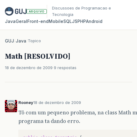
Discussoes de Programacao e
ARQUIVO
Tecnologia
Java
Geral
Front‑end
Mobile
SQL
JS
PHP
Android
GUJ
/
Java
/
Topico
Math [RESOLVIDO]
18 de dezembro de 2009
9 respostas
Rooney
18 de dezembro de 2009
Tô com um pequeno problema, na class Math 
programa ta dando erro.