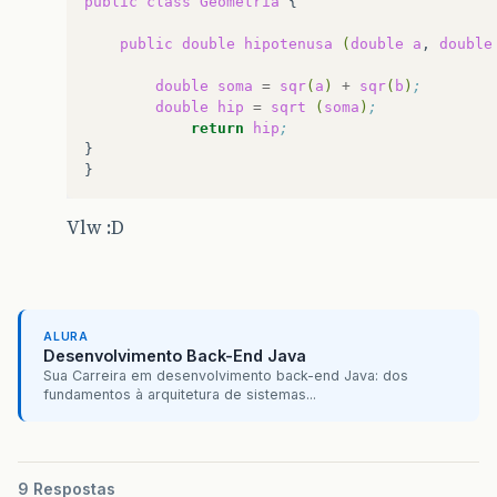
public
class
Geometria
{

public
double
hipotenusa
(
double
a
,
double
double
soma
=
sqr
(
a
)
+
sqr
(
b
)
;
double
hip
=
sqrt
(
soma
)
;
return
hip
;
}

Vlw :D
ALURA
Desenvolvimento Back-End Java
Sua Carreira em desenvolvimento back-end Java: dos
fundamentos à arquitetura de sistemas...
9 Respostas