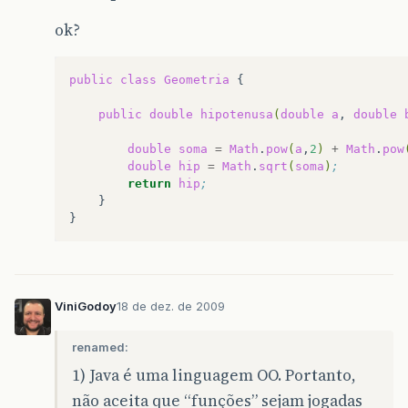
ok?
public
class
Geometria
{

public
double
hipotenusa
(
double
a
,
double
double
soma
=
Math
.
pow
(
a
,
2
)
+
Math
.
pow
double
hip
=
Math
.
sqrt
(
soma
)
;
return
hip
;
}

ViniGodoy
18 de dez. de 2009
renamed:
1) Java é uma linguagem OO. Portanto,
não aceita que “funções” sejam jogadas