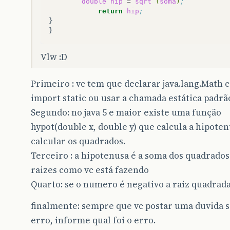
double
hip
=
sqrt
(
soma
)
;
return
hip
;
}

Vlw :D
Primeiro : vc tem que declarar java.lang.Math 
import static ou usar a chamada estática padrã
Segundo: no java 5 e maior existe uma função
hypot(double x, double y) que calcula a hipote
calcular os quadrados.
Terceiro : a hipotenusa é a soma dos quadrados
raizes como vc está fazendo
Quarto: se o numero é negativo a raiz quadrada
finalmente: sempre que vc postar uma duvida 
erro, informe qual foi o erro.