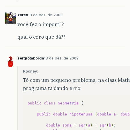
zoren
18 de dez. de 2009
você fez o import??
qual o erro que dá??
sergiotaborda
18 de dez. de 2009
Rooney:
Tô com um pequeno problema, na class Mat
programa ta dando erro.
public
class
Geometria
{

public
double
hipotenusa
(
double
a
,
doub
double
soma
=
sqr
(
a
)
+
sqr
(
b
)
;