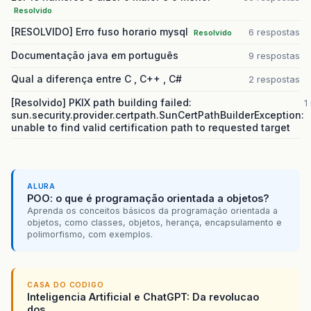
Resolvido
[RESOLVIDO] Erro fuso horario mysql
6 respostas
Resolvido
Documentação java em português
9 respostas
Qual a diferença entre C , C++ , C#
2 respostas
return
0
;
[Resolvido] PKIX path building failed:
1
}
sun.security.provider.certpath.SunCertPathBuilderException:
unable to find valid certification path to requested target
//
Função
para
chamar
um
menu
de
opções
void
menu
()
{
printf
(
"   \n"
);
printf
(
"Escolha uma opcao do menu:\n"
);
printf
(
"Pressione [1] para INSERIR O ID DE
ALURA
printf
(
"Pressione [2] para IMPRIMIR A MATR
POO: o que é programação orientada a objetos?
printf
(
"Pressione [3] para SAIR\n"
);
Aprenda os conceitos básicos da programação orientada a
printf
(
"   \n"
);
objetos, como classes, objetos, herança, encapsulamento e
polimorfismo, com exemplos.
}
CASA DO CODIGO
Inteligencia Artificial e ChatGPT: Da revolucao
dos...