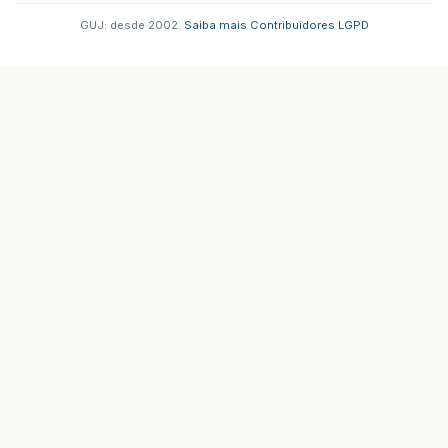
GUJ: desde 2002.
·
Saiba mais
·
Contribuidores
·
LGPD