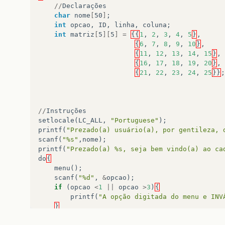
//
Declarações
char
nome
[
50
]
;
int
opcao
,
ID
,
linha
,
coluna
;
int
matriz
[
5
][
5
]
=
{{
1
,
2
,
3
,
4
,
5
}
,
{
6
,
7
,
8
,
9
,
10
}
,
{
11
,
12
,
13
,
14
,
15
}
,
{
16
,
17
,
18
,
19
,
20
}
,
{
21
,
22
,
23
,
24
,
25
}}
;
//
Instruções
setlocale
(
LC_ALL
,
"Portuguese"
);
printf
(
"Prezado(a) usuário(a), por gentileza, 
scanf
(
"%s"
,
nome
);
printf
(
"Prezado(a) %s, seja bem vindo(a) ao ca
do
{
menu
();
scanf
(
"%d"
,
&
opcao
);
if
(
opcao
<
1
||
opcao
>
3
)
{
printf
(
"A opção digitada do menu e INV
}
switch
(
opcao
)
{