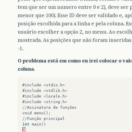
tem que ser um numero entre 0 e 2), deve ser 
menor que 100). Esse ID deve ser validado e, ap
posição escolhida para a linha e pela coluna. Es
usuário escolher a opção 2, no menu. Ao escolh
mostrada. As posições que não foram inseridas 
-1.
O problema está em como eu irei colocar o valo
coluna
.
#include
<
stdio
.
h
>
#include
<
stdlib
.
h
>
#include
<
locale
.
h
>
#include
<
string
.
h
>
//
Assinatura
de
funções
void
menu
();
//
Função
principal
int
main
()
{