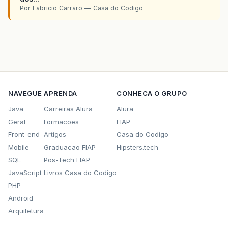
Por Fabricio Carraro — Casa do Codigo
NAVEGUE
APRENDA
CONHECA O GRUPO
Java
Carreiras Alura
Alura
Geral
Formacoes
FIAP
Front-end
Artigos
Casa do Codigo
Mobile
Graduacao FIAP
Hipsters.tech
SQL
Pos-Tech FIAP
JavaScript
Livros Casa do Codigo
PHP
Android
Arquitetura