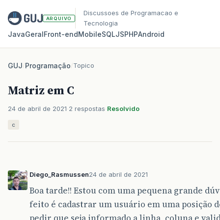
Discussoes de Programacao e
ARQUIVO
Tecnologia
Java
Geral
Front‑end
Mobile
SQL
JS
PHP
Android
GUJ
/
Programação
/
Topico
Matriz em C
24 de abril de 2021
2 respostas
Resolvido
c
Diego_Rasmussen
24 de abril de 2021
Boa tarde!! Estou com uma pequena grande dúvi
feito é cadastrar um usuário em uma posição 
pedir que seja informado a linha, coluna e valida