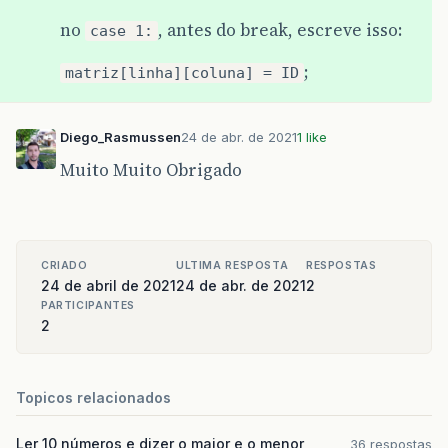
printf
(
"Informe o ID do(a)
no
, antes do break, escreve isso:
scanf
(
"%d"
,
&
ID
);
case 1:
}
printf
(
"ID recebido com sucess
;
matriz[linha][coluna] = ID
printf
(
"\n"
);
break
;
case
2
:
Diego_Rasmussen
24 de abr. de 2021
1 like
printf
(
"Você escolheu a opção 
break
;
Muito Muito Obrigado
case
3
:
printf
(
"----------------------
printf
(
"Prezado(a) usuário(a),
printf
(
"----------------------
break
;
CRIADO
ULTIMA RESPOSTA
RESPOSTAS
24 de abril de 2021
24 de abr. de 2021
2
}
PARTICIPANTES
}
while
(
opcao
!=
3
);
2
//
for
(
int
linha
=
0
;
linha
<
5
;
linha
++
)
{
//
for
(
int
coluna
=
0
;
coluna
<
5
;
col
//
printf
(
"%d "
,
matriz
[
linha
][
colu
Topicos relacionados
//
}
//
printf
(
"\n"
);
Ler 10 números e dizer o maior e o menor
36 respostas
//
}