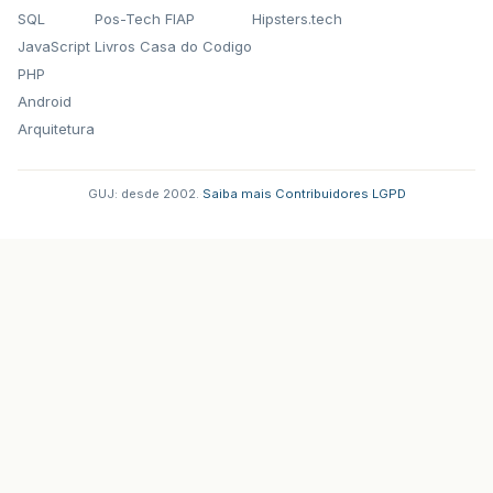
SQL
Pos-Tech FIAP
Hipsters.tech
JavaScript
Livros Casa do Codigo
PHP
Android
Arquitetura
GUJ: desde 2002.
·
Saiba mais
·
Contribuidores
·
LGPD