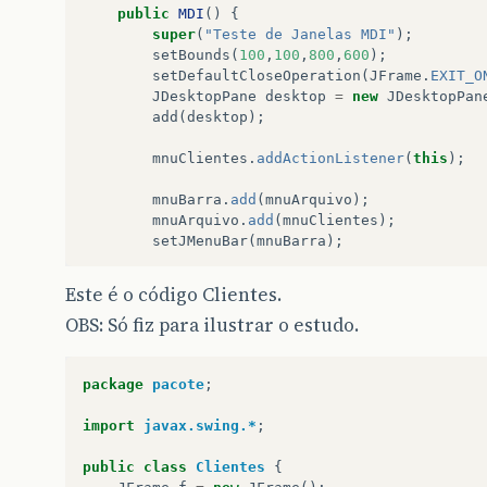
public
MDI
()
{
super
(
"Teste de Janelas MDI"
);
setBounds
(
100
,
100
,
800
,
600
);
setDefaultCloseOperation
(
JFrame
.
EXIT_O
JDesktopPane
desktop
=
new
JDesktopPan
add
(
desktop
);
mnuClientes
.
addActionListener
(
this
);
mnuBarra
.
add
(
mnuArquivo
);
mnuArquivo
.
add
(
mnuClientes
);
setJMenuBar
(
mnuBarra
);
setVisible
(
true
);
Este é o código Clientes.
}
OBS: Só fiz para ilustrar o estudo.
public
void
actionPerformed
(
ActionEvent
e
)
Object
o
=
e
.
getSource
();
if
(
o
==
mnuClientes
){
package
pacote
;
Clientes
c
=
new
Clientes
();
c
.
criarTela
();
import
javax.swing.*
;
}
}
public
class
Clientes
{