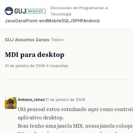
Discussoes de Programacao e
ARQUIVO
Tecnologia
Java
Geral
Front‑end
Mobile
SQL
JS
PHP
Android
GUJ
/
Assuntos Gerais
/
Topico
MDI para desktop
31 de janeiro de 2008
4 respostas
Antonio_Ishac
31 de janeiro de 2008
Olá pessoal estou estudando aqui como contru
aplicativo desktop.
Bom tenho uma janela MDI, nessa janela coloq