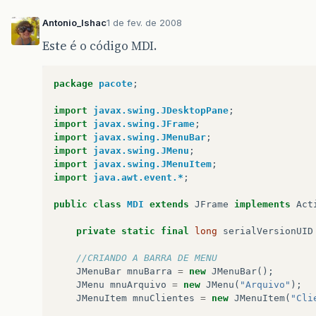
Antonio_Ishac
1 de fev. de 2008
Este é o código MDI.
package
pacote
;
import
javax.swing.JDesktopPane
;
import
javax.swing.JFrame
;
import
javax.swing.JMenuBar
;
import
javax.swing.JMenu
;
import
javax.swing.JMenuItem
;
import
java.awt.event.*
;
public
class
MDI
extends
JFrame
implements
Act
private
static
final
long
serialVersionUID
//CRIANDO A BARRA DE MENU
JMenuBar
mnuBarra
=
new
JMenuBar
();
JMenu
mnuArquivo
=
new
JMenu
(
"Arquivo"
);
JMenuItem
mnuClientes
=
new
JMenuItem
(
"Cli