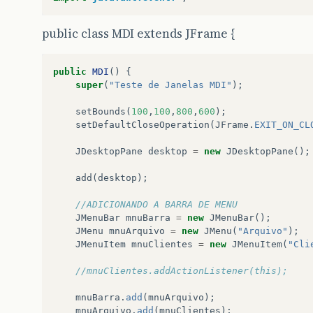
public class MDI extends JFrame {
public
MDI
()
{
super
(
"Teste de Janelas MDI"
);
setBounds
(
100
,
100
,
800
,
600
);
setDefaultCloseOperation
(
JFrame
.
EXIT_ON_CL
JDesktopPane
desktop
=
new
JDesktopPane
();
add
(
desktop
);
//ADICIONANDO A BARRA DE MENU
JMenuBar
mnuBarra
=
new
JMenuBar
();
JMenu
mnuArquivo
=
new
JMenu
(
"Arquivo"
);
JMenuItem
mnuClientes
=
new
JMenuItem
(
"Cli
//mnuClientes.addActionListener(this);
mnuBarra
.
add
(
mnuArquivo
);
mnuArquivo
.
add
(
mnuClientes
);