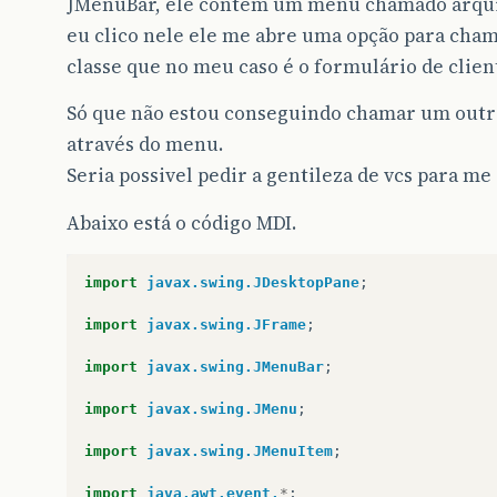
JMenuBar, ele contem um menu chamado arqu
eu clico nele ele me abre uma opção para cha
classe que no meu caso é o formulário de clien
Só que não estou conseguindo chamar um outr
através do menu.
Seria possivel pedir a gentileza de vcs para me
Abaixo está o código MDI.
import
javax.swing.JDesktopPane
;
import
javax.swing.JFrame
;
import
javax.swing.JMenuBar
;
import
javax.swing.JMenu
;
import
javax.swing.JMenuItem
;
import
java.awt.event.
*
;