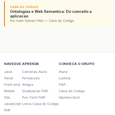
CASA DO CODIGO
Ontologias e Web Semantica: Do conceito a
aplicacao
Por Ivam Galvao Filho — Casa do Codigo
NAVEGUE
APRENDA
CONHECA O GRUPO
Java
Carreiras Alura
Alura
Geral
Formacoes
Lumina
Front-end
Artigos
FIAP
Mobile
Graduacao FIAP
Casa do Codigo
SQL
Pos-Tech FIAP
Hipsters.tech
JavaScript
Livros Casa do Codigo
PHP