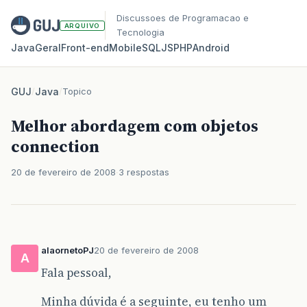
Discussoes de Programacao e
ARQUIVO
Tecnologia
Java
Geral
Front‑end
Mobile
SQL
JS
PHP
Android
GUJ
/
Java
/
Topico
Melhor abordagem com objetos
connection
20 de fevereiro de 2008
3 respostas
alaornetoPJ
20 de fevereiro de 2008
A
Fala pessoal,
Minha dúvida é a seguinte, eu tenho um