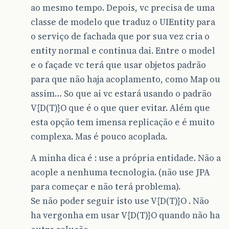
ao mesmo tempo. Depois, vc precisa de uma
classe de modelo que traduz o UIEntity para
o serviço de fachada que por sua vez cria o
entity normal e continua dai. Entre o model
e o façade vc terá que usar objetos padrão
para que não haja acoplamento, como Map ou
assim… So que ai vc estará usando o padrão
V{D(T)}O que é o que quer evitar. Além que
esta opção tem imensa replicação e é muito
complexa. Mas é pouco acoplada.
A minha dica é : use a própria entidade. Não a
acople a nenhuma tecnologia. (não use JPA
para começar e não terá problema).
Se não poder seguir isto use V{D(T)}O . Não
ha vergonha em usar V{D(T)}O quando não ha