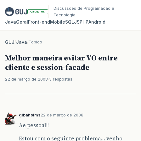
Discussoes de Programacao e
ARQUIVO
Tecnologia
Java
Geral
Front‑end
Mobile
SQL
JS
PHP
Android
GUJ
/
Java
/
Topico
Melhor maneira evitar VO entre
cliente e session-facade
22 de março de 2008
3 respostas
gibaholms
22 de março de 2008
Ae pessoal!!
Estou com o seguinte problema… venho