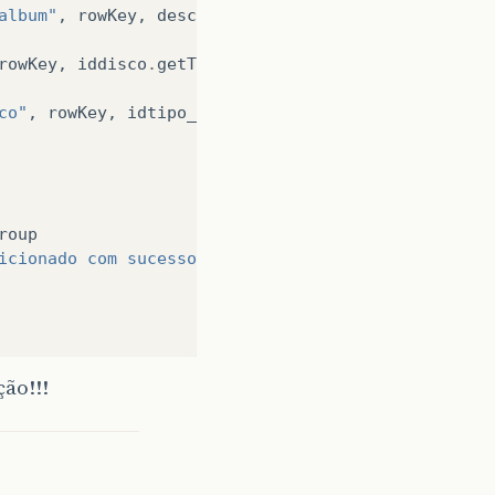
album"
,
rowKey
,
descricao_album
.
getText
());
rowKey
,
iddisco
.
getText
());
co"
,
rowKey
,
idtipo_disco
.
getText
());
roup
icionado com sucesso"
);
ão!!!