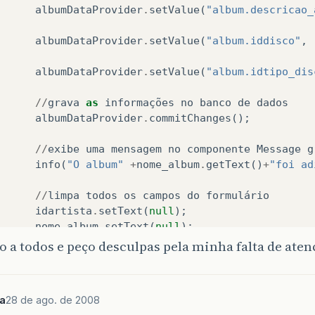
albumDataProvider
.
setValue
(
"album.descricao_
albumDataProvider
.
setValue
(
"album.iddisco"
,
albumDataProvider
.
setValue
(
"album.idtipo_dis
//
grava
as
informações
no
banco
de
dados
albumDataProvider
.
commitChanges
();
//
exibe
uma
mensagem
no
componente
Message
g
info
(
"O album"
+
nome_album
.
getText
()
+
"foi ad
//
limpa
todos
os
campos
do
formulário
idartista
.
setText
(
null
);
nome_album
.
setText
(
null
);
descricao_album
.
setText
(
null
);
 a todos e peço desculpas pela minha falta de atenç
iddisco
.
setText
(
null
);
idtipo_disco
.
setText
(
null
);
a
28 de ago. de 2008
/*