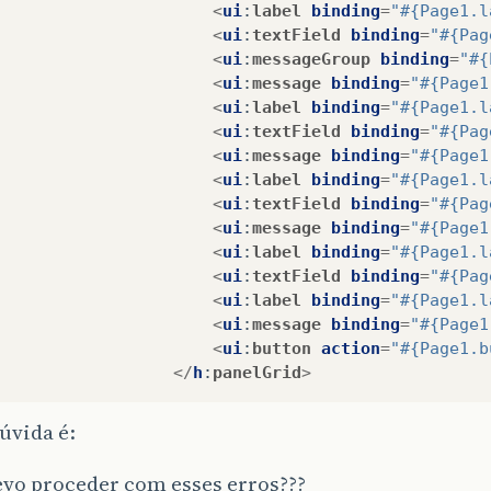
albumDataProvider
.
refresh
();
<
ui
:
label
binding
=
"#{Page1.l
<
ui
:
textField
binding
=
"#{Pag
}
catch
(
Exception
e
)
{
<
ui
:
messageGroup
binding
=
"#{
log
(
"Não foi possível adicionar"
,
e
);
<
ui
:
message
binding
=
"#{Page1
error
(
"Não foi possível adicionar: "
+
e
.
getMe
<
ui
:
label
binding
=
"#{Page1.l
}
<
ui
:
textField
binding
=
"#{Pag
return
null
;
<
ui
:
message
binding
=
"#{Page1
<
ui
:
label
binding
=
"#{Page1.l
<
ui
:
textField
binding
=
"#{Pag
<
ui
:
message
binding
=
"#{Page1
<
ui
:
label
binding
=
"#{Page1.l
<
ui
:
textField
binding
=
"#{Pag
<
ui
:
label
binding
=
"#{Page1.l
<
ui
:
message
binding
=
"#{Page1
<
ui
:
button
action
=
"#{Page1.b
</
h
:
panelGrid
>
úvida é:
vo proceder com esses erros???