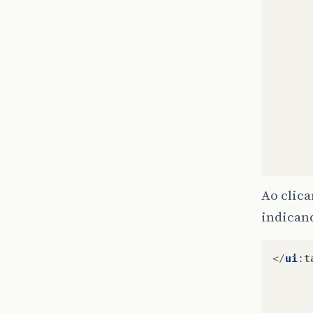
symbol
locati
idtipo
5
erro
C
:
\
Doc
C
:
\
Doc
Ao clic
BUILD
indicand
</
ui
:
t