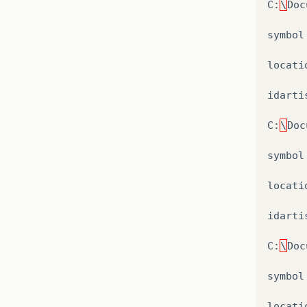
C
:
\
Doc
symbol
locati
idarti
C
:
\
Doc
symbol
locati
idarti
C
:
\
Doc
symbol
locati