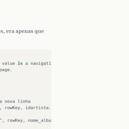
s, era apenas que
value
is
a
navigation
page
.
a
nova
linha
,
rowKey
,
idartista
.
getText
());
"
,
rowKey
,
nome_album
.
getText
());