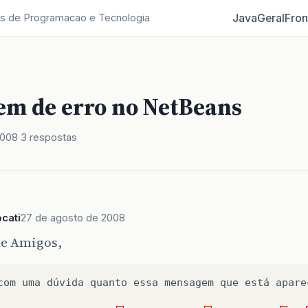
Java
Geral
Fron
s de Programacao e Tecnologia
m de erro no NetBeans
2008
3 respostas
ocati
27 de agosto de 2008
te Amigos,
com
uma
dúvida
quanto
essa
mensagem
que
está
apare