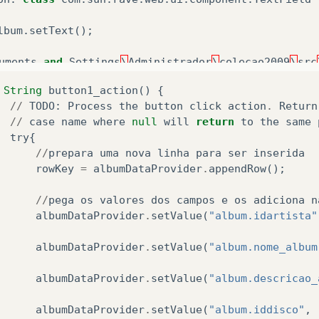
lbum
.
setText
();
uments
and
Settings
\
Administrador
\
colecao2009
\
src
String
button1_action
()
{
:
method
setText
()
//
TODO
:
Process
the
button
click
action
.
Return
//
case
name
where
null
will
return
to
the
same
on
:
class
com
.
sun
.
rave
.
web
.
ui
.
component
.
TextField
try
{
//
prepara
uma
nova
linha
para
ser
inserida
cao_album
.
setText
();
rowKey
=
albumDataProvider
.
appendRow
();
uments
and
Settings
\
Administrador
\
colecao2009
\
src
//
pega
os
valores
dos
campos
e
os
adiciona
n
albumDataProvider
.
setValue
(
"album.idartista"
:
method
setText
()
albumDataProvider
.
setValue
(
"album.nome_album
on
:
class
com
.
sun
.
rave
.
web
.
ui
.
component
.
TextField
albumDataProvider
.
setValue
(
"album.descricao_
o
.
setText
();
albumDataProvider
.
setValue
(
"album.iddisco"
,
uments
and
Settings
\
Administrador
\
colecao2009
\
src