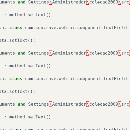
uments
and
Settings
\
Administrador
\
colecao2009
\
src
:
method
setText
()
on
:
class
com
.
sun
.
rave
.
web
.
ui
.
component
.
TextField
sta
.
setText
();
uments
and
Settings
\
Administrador
\
colecao2009
\
src
:
method
setText
()
on
:
class
com
.
sun
.
rave
.
web
.
ui
.
component
.
TextField
sta
.
setText
();
uments
and
Settings
\
Administrador
\
colecao2009
\
src
:
method
setText
()
on
:
class
com
.
sun
.
rave
.
web
.
ui
.
component
.
TextField