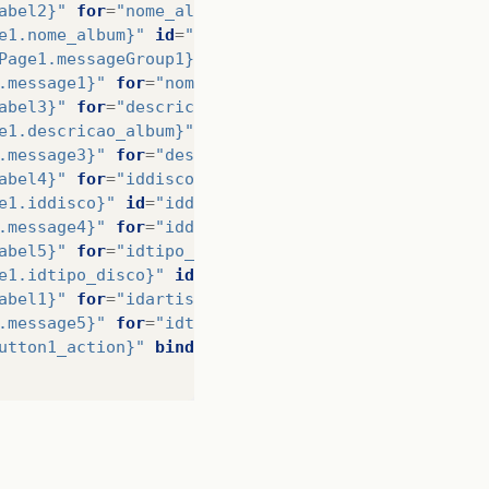
abel2}"
for
=
"nome_album"
id
=
"label2"
text
=
"Album"
/
e1.nome_album}"
id
=
"nome_album"
required
=
"true"
va
Page1.messageGroup1}"
id
=
"messageGroup1"
/>
.message1}"
for
=
"nome_album"
id
=
"message1"
showDet
ssage
());
abel3}"
for
=
"descricao_album"
id
=
"label3"
text
=
"De
e1.descricao_album}"
id
=
"descricao_album"
/>
.message3}"
for
=
"descricao_album"
id
=
"message3"
sh
abel4}"
for
=
"iddisco"
id
=
"label4"
text
=
"Disco"
/>
e1.iddisco}"
id
=
"iddisco"
/>
.message4}"
for
=
"iddisco"
id
=
"message4"
showDetail
abel5}"
for
=
"idtipo_disco"
id
=
"label5"
text
=
"Tipo 
e1.idtipo_disco}"
id
=
"idtipo_disco"
/>
abel1}"
for
=
"idartista"
id
=
"label1"
text
=
"Artista"
.message5}"
for
=
"idtipo_disco"
id
=
"message5"
showD
utton1_action}"
binding
=
"#{Page1.button1}"
id
=
"but