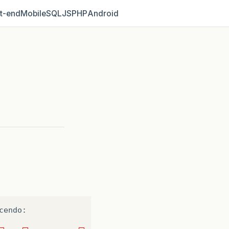
t‑end
Mobile
SQL
JS
PHP
Android
cendo
: