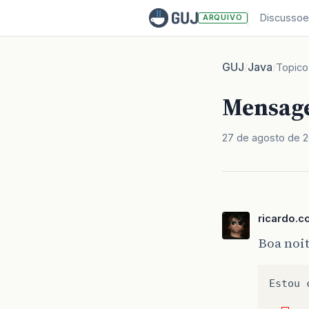
Discussoe
ARQUIVO
GUJ
Java
/
/
Topico
Mensage
27 de agosto de 
ricardo.c
Boa noi
Estou