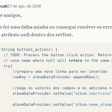
ocati
27 de ago. de 2008
te amigos,
 foi uma falha minha eu consegui resolver os erro
o atributo null dentro dos setText.
String
button1_action
()
{
//
TODO
:
Process
the
button
click
action
.
Return
//
case
name
where
null
will
return
to
the
same
try
{
//
prepara
uma
nova
linha
para
ser
inserida
rowKey
=
albumDataProvider
.
appendRow
();
//
pega
os
valores
dos
campos
e
os
adiciona
n
albumDataProvider
.
setValue
(
"album.idartista"
albumDataProvider
.
setValue
(
"album.nome_album