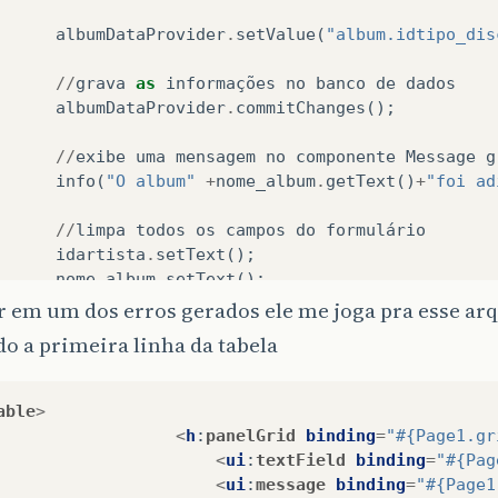
albumDataProvider
.
setValue
(
"album.idtipo_dis
:
method
setText
()
//
grava
as
informações
no
banco
de
dados
on
:
class
com
.
sun
.
rave
.
web
.
ui
.
component
.
TextField
albumDataProvider
.
commitChanges
();
_disco
.
setText
();
//
exibe
uma
mensagem
no
componente
Message
g
info
(
"O album"
+
nome_album
.
getText
()
+
"foi ad
rs
//
limpa
todos
os
campos
do
formulário
uments
and
Settings
\
Administrador
\
colecao2009
\
nbp
idartista
.
setText
();
nome_album
.
setText
();
uments
and
Settings
\
Administrador
\
colecao2009
\
nbp
descricao_album
.
setText
();
ar em um dos erros gerados ele me joga pra esse a
iddisco
.
setText
();
FAILED
(
total
time
:
7
seconds
)
o a primeira linha da tabela
idtipo_disco
.
setText
();
/*
able
>
reload
no
cache
do
banco
de
dados
<
h
:
panelGrid
binding
=
"#{Page1.gr
*
para
exibiras
alterações
no
componente
<
ui
:
textField
binding
=
"#{Pag
**/
<
ui
:
message
binding
=
"#{Page1