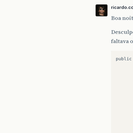
ricardo.c
Boa noi
Desculpe
faltava 
public