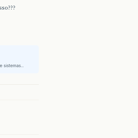
sso???
 sistemas...