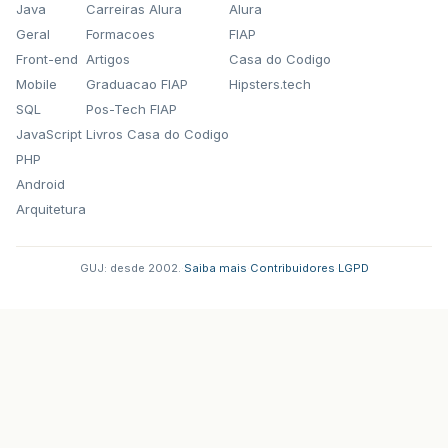
Java
Carreiras Alura
Alura
>
public
static
void
main
(
String
[]
args
)
{
>
new
RegistraRecebimentos3
().
telaDeInic
Geral
Formacoes
FIAP
>
}
Front-end
Artigos
Casa do Codigo
>
}
Mobile
Graduacao FIAP
Hipsters.tech
SQL
Pos-Tech FIAP
JavaScript
Livros Casa do Codigo
PHP
Android
Arquitetura
GUJ: desde 2002.
·
Saiba mais
·
Contribuidores
·
LGPD