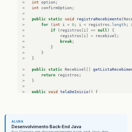
>
int
option
;
>
int
confirmOption
;
>
>
public
static
void
registraRecebimento
(
Rec
>
for
(
int
i
=
0
;
i
<
registros
.
length
;
>
if
(
registros
[
i
]
==
null
)
{
>
registros
[
i
]
=
recebivel
;
>
break
;
>
}
>
}
>
}
>
public
static
Recebivel
[]
getListaRecebime
>
return
registros
;
>
}
>
>
public
void
telaDeInicio
()
{
>
String
[]
array
=
null
;
>
>
option
=
JOptionPane
.
showOptionDialog
(
>
JOptionPane
.
DEFAULT_OPTION
,
JO
>
array
=
new
String
[]
{
"Venda"
ALURA
>
Desenvolvimento Back-End Java
>
telaDesc
();
Sua Carreira em desenvolvimento back-end Java: dos