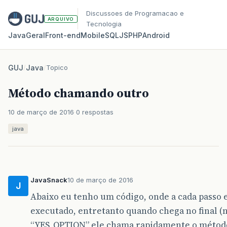
Discussoes de Programacao e
ARQUIVO
Tecnologia
Java
Geral
Front‑end
Mobile
SQL
JS
PHP
Android
GUJ
/
Java
/
Topico
Método chamando outro
10 de março de 2016
0 respostas
java
JavaSnack
10 de março de 2016
J
Abaixo eu tenho um código, onde a cada passo
executado, entretanto quando chega no final (n
“YES_OPTION” ele chama rapidamente o método t