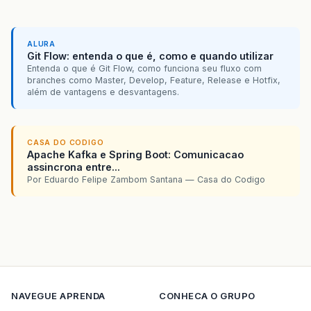
>
"O preço unitário prec
>
:
EDadoInvalido
.
validaCampoVaz
>
"Preço hora precisa se
>
adicionaArray
();
ALURA
Git Flow: entenda o que é, como e quando utilizar
>
}
Entenda o que é Git Flow, como funciona seu fluxo com
>
branches como Master, Develop, Feature, Release e Hotfix,
>
public
void
adicionaArray
()
{
além de vantagens e desvantagens.
>
if
(
option
==
0
)
>
registraRecebimento
(
new
ItemVenda
(
>
else
>
registraRecebimento
(
new
Servic
CASA DO CODIGO
>
telaEscolha
();
Apache Kafka e Spring Boot: Comunicacao
>
}
assincrona entre...
>
Por Eduardo Felipe Zambom Santana — Casa do Codigo
>
public
void
telaEscolha
()
{
>
confirmOption
=
JOptionPane
.
showConfir
>
if
(
confirmOption
==
JOptionPane
.
NO_OP
>
JOptionPane
.
showMessageDialog
(
null
>
else
>
telaDeInicio
();
>
}
>
NAVEGUE
APRENDA
CONHECA O GRUPO
>