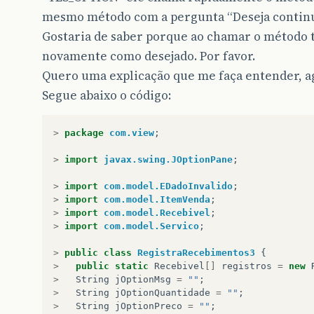
mesmo método com a pergunta “Deseja continu
Gostaria de saber porque ao chamar o método te
novamente como desejado. Por favor.
Quero uma explicação que me faça entender, agr
Segue abaixo o código:
>
package
com.view
;
>
import
javax.swing.JOptionPane
;
>
import
com.model.EDadoInvalido
;
>
import
com.model.ItemVenda
;
>
import
com.model.Recebivel
;
>
import
com.model.Servico
;
>
public
class
RegistraRecebimentos3
{
>
public
static
Recebivel
[]
registros
=
new
>
String
jOptionMsg
=
""
;
>
String
jOptionQuantidade
=
""
;
>
String
jOptionPreco
=
""
;