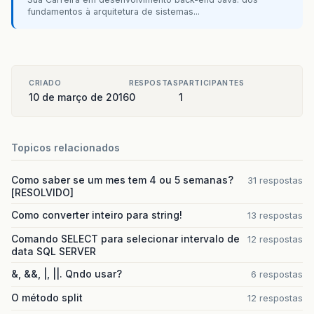
>
}
fundamentos à arquitetura de sistemas...
>
>
public
void
telaDesc
()
{
>
jOptionMsg
=
((
option
==
0
>
?
EDadoInvalido
.
validaCampoVaz
>
"O produto precisa ser
CRIADO
RESPOSTAS
PARTICIPANTES
>
:
EDadoInvalido
.
validaCampoVaz
10 de março de 2016
0
1
>
"O serviço "
+
"precis
>
telaQuant
();
>
}
>
Topicos relacionados
>
public
void
telaQuant
()
{
>
jOptionQuantidade
=
((
option
==
0
Como saber se um mes tem 4 ou 5 semanas?
31 respostas
>
?
EDadoInvalido
.
validaCampoVaz
[RESOLVIDO]
>
"A quantidade precisa 
>
:
EDadoInvalido
.
validaCampoVaz
Como converter inteiro para string!
13 respostas
>
"Horas precisam ser in
>
telaPreco
();
Comando SELECT para selecionar intervalo de
12 respostas
data SQL SERVER
>
}
>
&, &&, |, ||. Qndo usar?
6 respostas
>
public
void
telaPreco
()
{
>
jOptionPreco
=
((
option
==
0
O método split
12 respostas
>
?
EDadoInvalido
.
validaCampoVaz