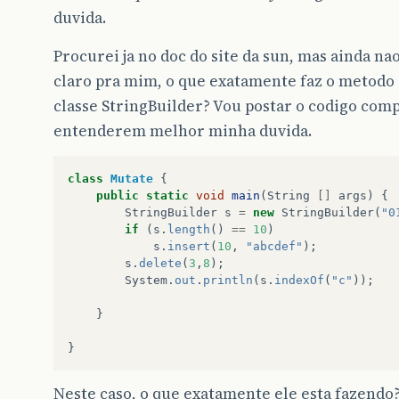
duvida.
Procurei ja no doc do site da sun, mas ainda na
claro pra mim, o que exatamente faz o metodo 
classe StringBuilder? Vou postar o codigo comp
entenderem melhor minha duvida.
class
Mutate
{
public
static
void
main
(
String
[]
args
)
{
StringBuilder
s
=
new
StringBuilder
(
"0
if
(
s
.
length
()
==
10
)
s
.
insert
(
10
,
"abcdef"
);
s
.
delete
(
3
,
8
);
System
.
out
.
println
(
s
.
indexOf
(
"c"
));
}
}
Neste caso, o que exatamente ele esta fazendo