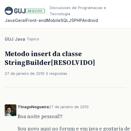
Discussoes de Programacao e
ARQUIVO
Tecnologia
Java
Geral
Front‑end
Mobile
SQL
JS
PHP
Android
GUJ
/
Java
/
Topico
Metodo insert da classe
StringBuilder[RESOLVIDO]
27 de janeiro de 2010
3 respostas
ThiagoNogueira
27 de janeiro de 2010
Boa noite pessoal!!!
Sou novo aqui no forum e em java e gostaria de