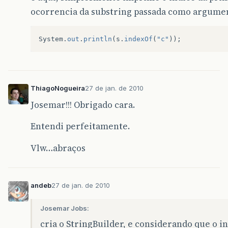
ocorrencia da substring passada como argume
System
.
out
.
println
(
s
.
indexOf
(
"c"
));
ThiagoNogueira
27 de jan. de 2010
Josemar!!! Obrigado cara.
Entendi perfeitamente.
Vlw…abraços
andeb
27 de jan. de 2010
Josemar Jobs:
cria o StringBuilder, e considerando que o i