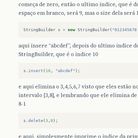
começa de zero, então o ultimo indice, que é d
espaço em branco, será 9, mas o size dela será 
StringBuilder
s
=
new
StringBuilder
(
"012345678
aqui insere “abcdef”, depois do ultimo indice d
StringBuilder, que é o indice 10
s
.
insert
(
10
,
"abcdef"
);
e aqui elimina o 3,4,5,6,7 visto que eles estão n
intervalo [3,8], e lembrando que ele elimina de 
8-1
s
.
delete
(
3
,
8
);
e aqui, simplesmente imprime o indice da pri