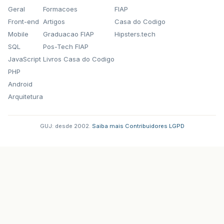
Geral
Formacoes
FIAP
Front-end
Artigos
Casa do Codigo
Mobile
Graduacao FIAP
Hipsters.tech
SQL
Pos-Tech FIAP
JavaScript
Livros Casa do Codigo
PHP
Android
Arquitetura
GUJ: desde 2002.
·
Saiba mais
·
Contribuidores
·
LGPD