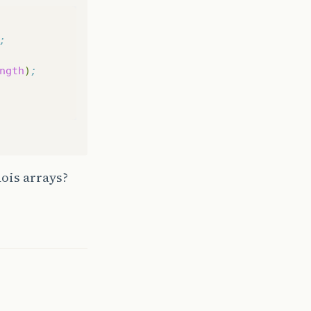
;
ngth
)
;
dois arrays?