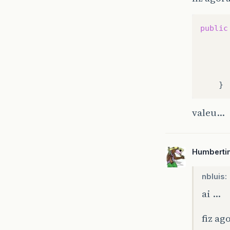
public
valeu…
Humberti
nbluis:
ai …
fiz ag