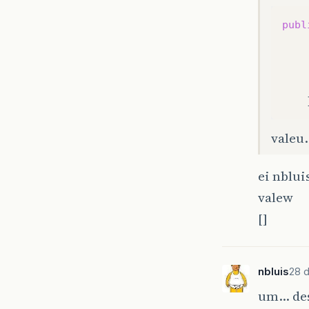
publ
valeu
ei nblui
valew
[]
nbluis
28 
um… des