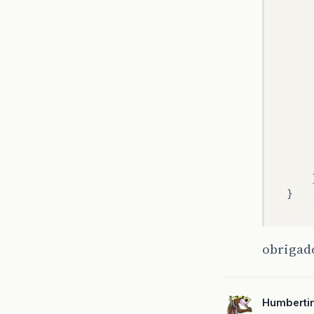
}
obrigad
Humberti