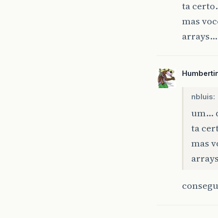
ta cert
mas você
arrays…
Humberti
nbluis:
um… d
ta ce
mas vo
array
consegu