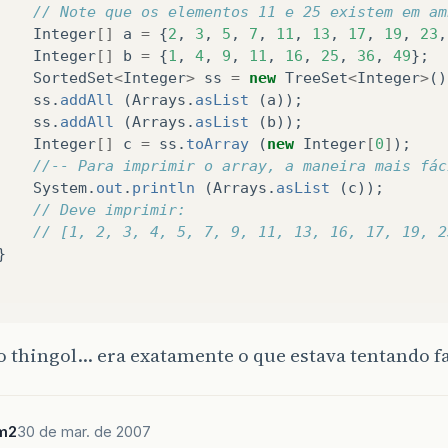
// Note que os elementos 11 e 25 existem em am
Integer
[]
a
=
{
2
,
3
,
5
,
7
,
11
,
13
,
17
,
19
,
23
,
Integer
[]
b
=
{
1
,
4
,
9
,
11
,
16
,
25
,
36
,
49
};
SortedSet
<
Integer
>
ss
=
new
TreeSet
<
Integer
>
()
ss
.
addAll
(
Arrays
.
asList
(
a
));
ss
.
addAll
(
Arrays
.
asList
(
b
));
Integer
[]
c
=
ss
.
toArray
(
new
Integer
[
0
]
);
//-- Para imprimir o array, a maneira mais fác
System
.
out
.
println
(
Arrays
.
asList
(
c
));
// Deve imprimir:
// [1, 2, 3, 4, 5, 7, 9, 11, 13, 16, 17, 19, 2
}
o thingol… era exatamente o que estava tentando f
m2
30 de mar. de 2007