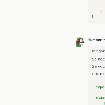
}
}
Humberti
thingol:
Se voc
Se voc
como 
impo
clas