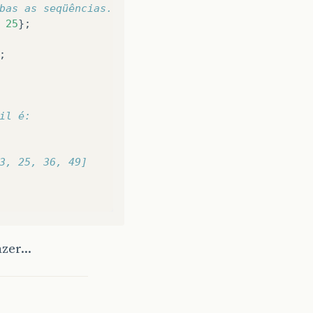
bas as seqüências.
25
};
;
il é:
3, 25, 36, 49]
azer…