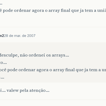
o…
 pode ordenar agora o array final que ja tem a uni
m2
28 de mar. de 2007
esculpe, não ordenei os arrays…
rto…
cê pode ordenar agora o array final que ja tem a u
s…
i… valew pela atenção…