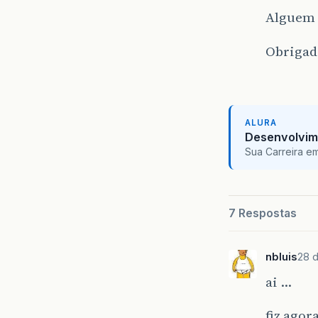
Alguem 
Obrigad
ALURA
Desenvolvim
Sua Carreira e
7 Respostas
nbluis
28 
ai …
fiz agor