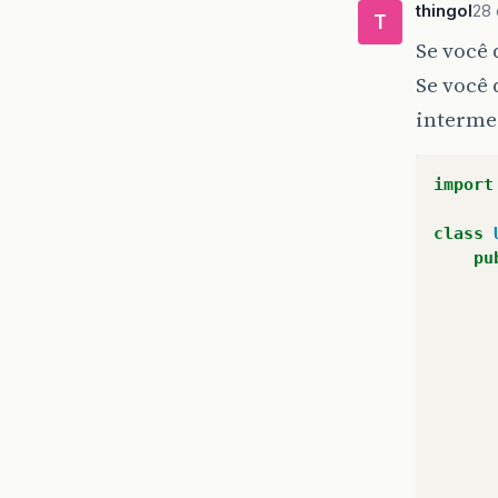
thingol
28 
T
Se você 
Se você 
interme
import
class
pu