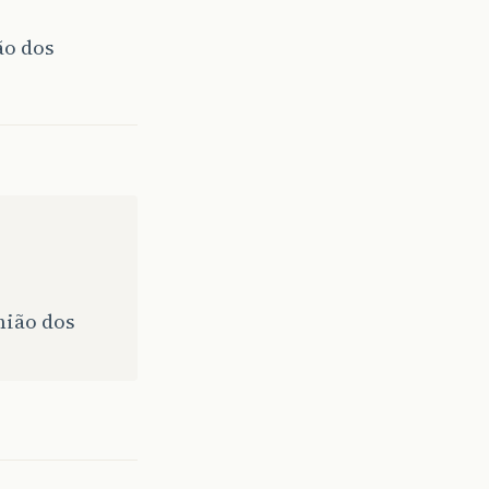
ão dos
nião dos