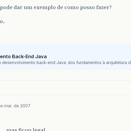
pode dar um exemplo de como posso fazer?
o.
ento Back-End Java
m desenvolvimento back-end Java: dos fundamentos à arquitetura de
de mar. de 2007
a… mas ficou legal…