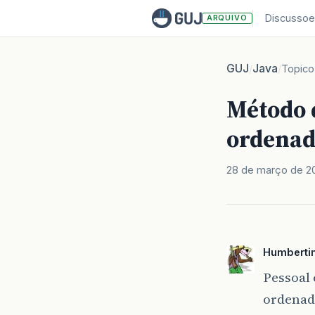
Discussoe
ARQUIVO
GUJ
Java
/
/
Topico
Método q
ordenad
28 de março de 2
Humberti
Pessoal 
ordenado