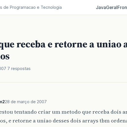
Java
Geral
Fron
s de Programacao e Tecnologia
ue receba e retorne a uniao 
os
007
7 respostas
m2
28 de março de 2007
estou tentando criar um metodo que receba dois ar
s, e retorne a uniao desses dois arrays tbm orden