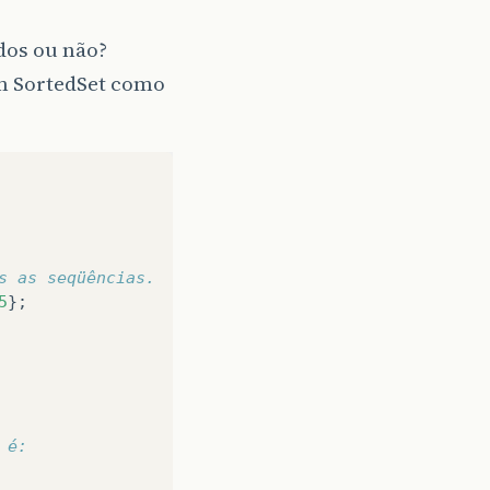
dos ou não?
um SortedSet como
s as seqüências.
5
};
 é: