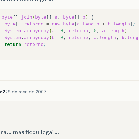
byte
[]
join
(
byte
[]
a
,
byte
[]
b
)
byte
[]
retorno
=
new
byte
[
a
.
length
+
b
.
length
]
;
System
.
arraycopy
(
a
,
0
,
retorno
,
0
,
a
.
length
)
;
System
.
arraycopy
(
b
,
0
,
retorno
,
a
.
length
,
b
.
leng
return
retorno
;
m2
28 de mar. de 2007
ora… mas ficou legal…