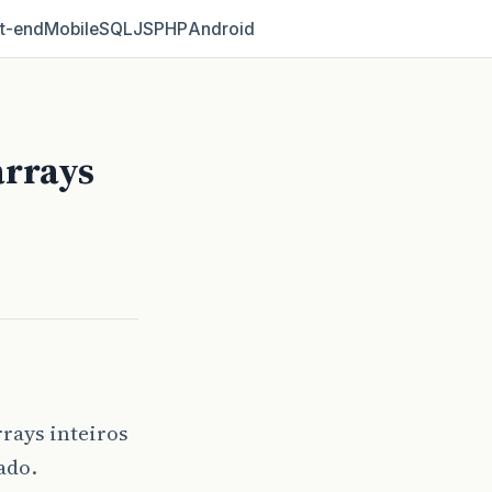
t‑end
Mobile
SQL
JS
PHP
Android
arrays
rays inteiros
ado.