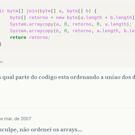
ic
byte
[]
join
(
byte
[]
a
,
byte
[]
b
)
byte
[]
retorno
=
new
byte
[
a
.
length
+
b
.
length
]
System
.
arraycopy
(
a
,
0
,
retorno
,
0
,
a
.
length
)
;
System
.
arraycopy
(
b
,
0
,
retorno
,
a
.
length
,
b
.
le
return
retorno
;
…
s qual parte do codigo esta ordenando a uniao dos 
de mar. de 2007
culpe, não ordenei os arrays…