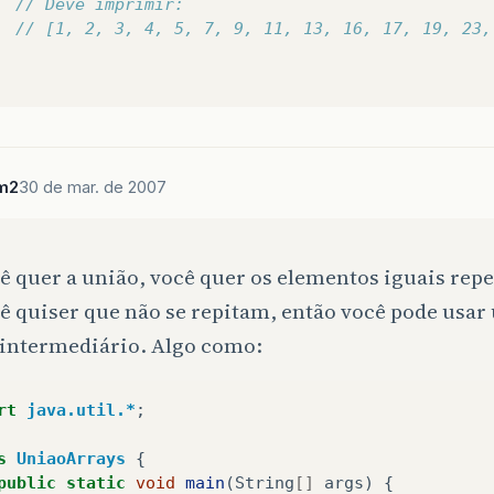
// Deve imprimir:
// [1, 2, 3, 4, 5, 7, 9, 11, 13, 16, 17, 19, 23,
m2
30 de mar. de 2007
ê quer a união, você quer os elementos iguais rep
ê quiser que não se repitam, então você pode usar
intermediário. Algo como:
rt
java.util.*
;
s
UniaoArrays
{
public
static
void
main
(
String
[]
args
)
{