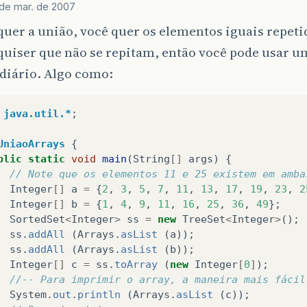
de mar. de 2007
quer a união, você quer os elementos iguais repeti
quiser que não se repitam, então você pode usar 
diário. Algo como:
java.util.*
;
UniaoArrays
{
blic
static
void
main
(
String
[]
args
)
{
// Note que os elementos 11 e 25 existem em amba
Integer
[]
a
=
{
2
,
3
,
5
,
7
,
11
,
13
,
17
,
19
,
23
,
2
Integer
[]
b
=
{
1
,
4
,
9
,
11
,
16
,
25
,
36
,
49
};
SortedSet
<
Integer
>
ss
=
new
TreeSet
<
Integer
>
();
ss
.
addAll
(
Arrays
.
asList
(
a
));
ss
.
addAll
(
Arrays
.
asList
(
b
));
Integer
[]
c
=
ss
.
toArray
(
new
Integer
[
0
]
);
//-- Para imprimir o array, a maneira mais fácil
System
.
out
.
println
(
Arrays
.
asList
(
c
));