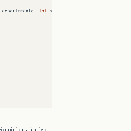
departamento
,
int
horasTrabMes
,
float
salarioPorH
ionário está ativo