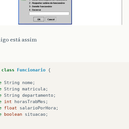
igo está assim
class
Funcionario
{
e
String
nome
;
e
String
matricula
;
e
String
departamento
;
e
int
horasTrabMes
;
e
float
salarioPorHora
;
e
boolean
situacao
;