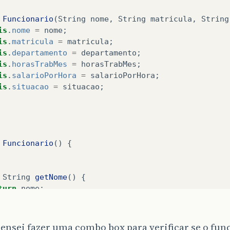
Funcionario
(
String
nome
,
String
matricula
,
String
is
.
nome
=
nome
;
is
.
matricula
=
matricula
;
is
.
departamento
=
departamento
;
is
.
horasTrabMes
=
horasTrabMes
;
is
.
salarioPorHora
=
salarioPorHora
;
is
.
situacao
=
situacao
;
Funcionario
()
{
String
getNome
()
{
turn
nome
;
void
setNome
(
String
nome
)
{
ensei fazer uma combo box para verificar se o func