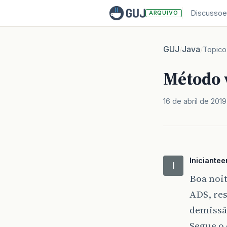
Discussoe
ARQUIVO
GUJ
Java
/
/
Topico
Método 
16 de abril de 2019
Iniciant
I
Boa noit
ADS, res
demissã
Segue o 