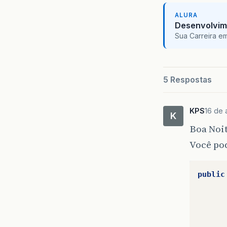
}
ALURA
}
Desenvolvim
Sua Carreira e
public
re
}
5 Respostas
public
do
if
KPS
16 de 
K
Boa Noit
}
Você po
}
}
public
re
}
public