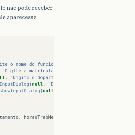
 ele não pode receber
ele aparecesse
ite o nome do funcionário: "
,
"Recursos Humanos AP
"Digite a matrícula do funcionário: "
,
"Recursos 
ll
,
"Digite o departamento do funcionário: "
,
"Rec
InputDialog
(
null
,
"Digite as horas trabalhadas no 
showInputDialog
(
null
,
"Digite o salário por hora d
tamento
,
horasTrabMes
,
salarioPorHora
,
situacao
);