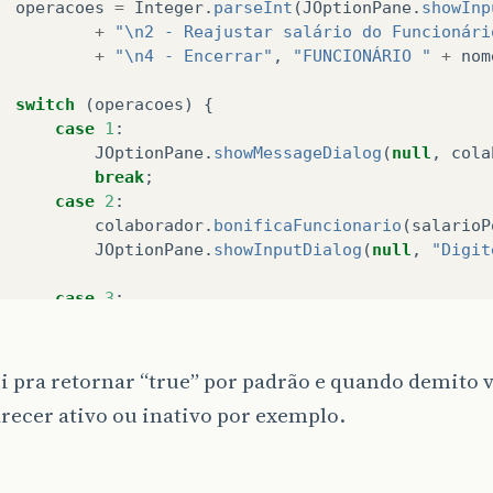
operacoes
=
Integer
.
parseInt
(
JOptionPane
.
showInp
+
"\n2 - Reajustar salário do Funcionári
+
"\n4 - Encerrar"
,
"FUNCIONÁRIO "
+
nom
void
setHorasTrabMes
(
int
horasTrabMes
)
{
is
.
horasTrabMes
=
horasTrabMes
;
switch
(
operacoes
)
{
case
1
:
JOptionPane
.
showMessageDialog
(
null
,
cola
float
getSalarioPorHora
()
{
break
;
turn
salarioPorHora
;
case
2
:
colaborador
.
bonificaFuncionario
(
salarioP
JOptionPane
.
showInputDialog
(
null
,
"Digit
void
setSalarioPorHora
(
float
salarioPorHora
)
{
is
.
salarioPorHora
=
salarioPorHora
;
case
3
:
colaborador
.
encerraContrato
();
 pra retornar “true” por padrão e quando demito va
boolean
getSituacao
()
{
JOptionPane
.
showConfirmDialog
(
null
,
"Voc
recer ativo ou inativo por exemplo.
turn
situacao
;
JOptionPane
.
showMessageDialog
(
null
,
"O f
break
;
}