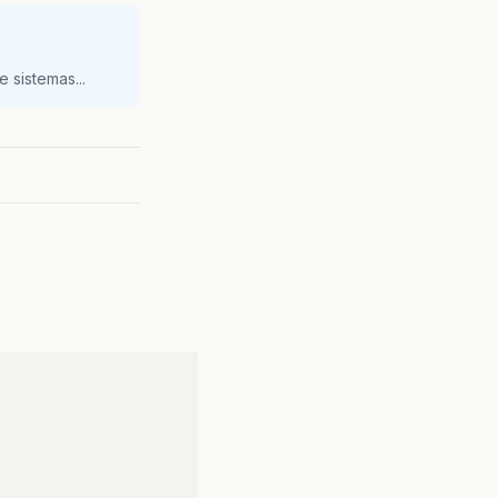
 sistemas...
do
<=
1958.10
)
{
do
<=
3916.20
)
{
;