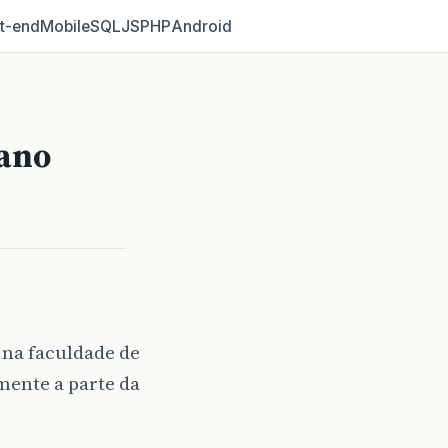
t‑end
Mobile
SQL
JS
PHP
Android
eano
 na faculdade de
mente a parte da