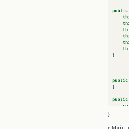
public
th
th
th
th
th
th
}
public
}
public
re
}
}
public
e Main p