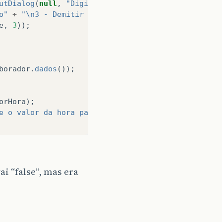
utDialog
(
null
,
"Digite a opereração desejada"
+
"\
o"
+
"\n3 - Demitir Funcionário"
e
,
3
));
borador
.
dados
());
orHora
);
e o valor da hora para ser acrescentado ao valor d
i “false”, mas era
ê tem certeza que deseja demitir o funcionário?"
);
uncionário "
+
colaborador
.
getNome
()
+
" foi demit