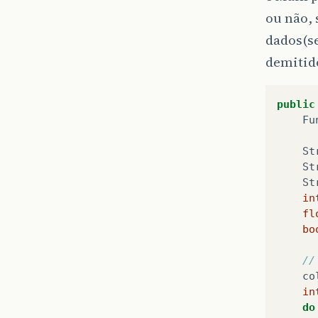
th
ou não, 
}
dados(se
public
demitid
re
}
public
public
Fu
th
}
St
St
public
St
re
in
}
fl
bo
public
th
//
}
co
in
public
do
re