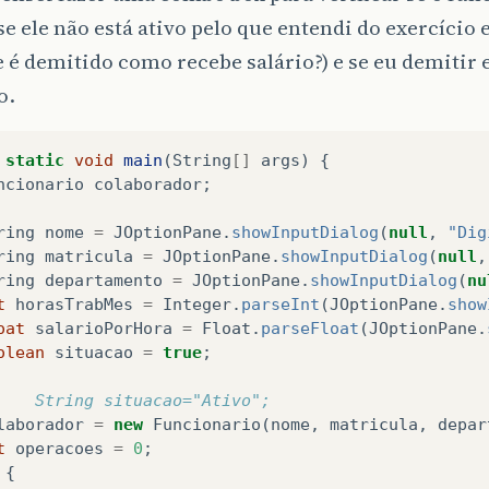
is
.
nome
=
nome
;
se ele não está ativo pelo que entendi do exercício
 é demitido como recebe salário?) e se eu demitir 
String
getMatricula
()
{
o.
turn
matricula
;
static
void
main
(
String
[]
args
)
{
void
setMatricula
(
String
matricula
)
{
ncionario
colaborador
;
is
.
matricula
=
matricula
;
ring
nome
=
JOptionPane
.
showInputDialog
(
null
,
"Dig
ring
matricula
=
JOptionPane
.
showInputDialog
(
null
,
String
getDepartamento
()
{
ring
departamento
=
JOptionPane
.
showInputDialog
(
nu
turn
departamento
;
t
horasTrabMes
=
Integer
.
parseInt
(
JOptionPane
.
show
oat
salarioPorHora
=
Float
.
parseFloat
(
JOptionPane
.
olean
situacao
=
true
;
void
setDepartamento
(
String
departamento
)
{
is
.
departamento
=
departamento
;
    String situacao="Ativo";
laborador
=
new
Funcionario
(
nome
,
matricula
,
depar
t
operacoes
=
0
;
int
getHorasTrabMes
()
{
{
turn
horasTrabMes
;