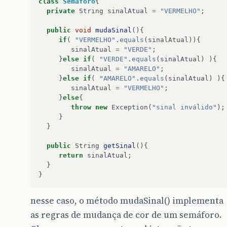
class
Semaforo
{
private
String
sinalAtual
=
"VERMELHO"
;
public
void
mudaSinal
(){
if
(
"VERMELHO"
.
equals
(
sinalAtual
)){
sinalAtual
=
"VERDE"
;
}
else
if
(
"VERDE"
.
equals
(
sinalAtual
)
){
sinalAtual
=
"AMARELO"
;
}
else
if
(
"AMARELO"
.
equals
(
sinalAtual
)
){
sinalAtual
=
"VERMELHO"
;
}
else
{
throw
new
Exception
(
"sinal inválido"
);
}
}
public
String
getSinal
(){
return
sinalAtual
;
}
}
nesse caso, o método mudaSinal() implementa
as regras de mudança de cor de um semáforo.