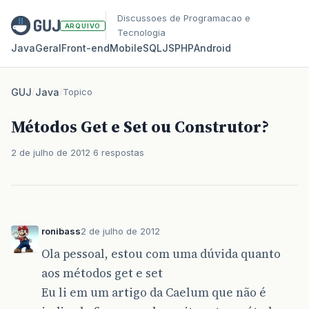
Discussoes de Programacao e
ARQUIVO
Tecnologia
Java
Geral
Front‑end
Mobile
SQL
JS
PHP
Android
GUJ
/
Java
/
Topico
Métodos Get e Set ou Construtor?
2 de julho de 2012
6 respostas
ronibass
2 de julho de 2012
Ola pessoal, estou com uma dúvida quanto
aos métodos get e set
Eu li em um artigo da Caelum que não é