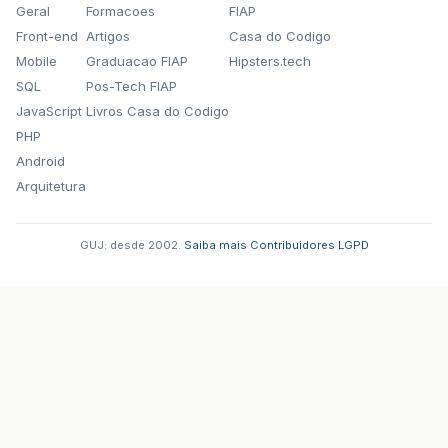
Geral
Formacoes
FIAP
Front-end
Artigos
Casa do Codigo
Mobile
Graduacao FIAP
Hipsters.tech
SQL
Pos-Tech FIAP
JavaScript
Livros Casa do Codigo
PHP
Android
Arquitetura
GUJ: desde 2002.
·
Saiba mais
·
Contribuidores
·
LGPD