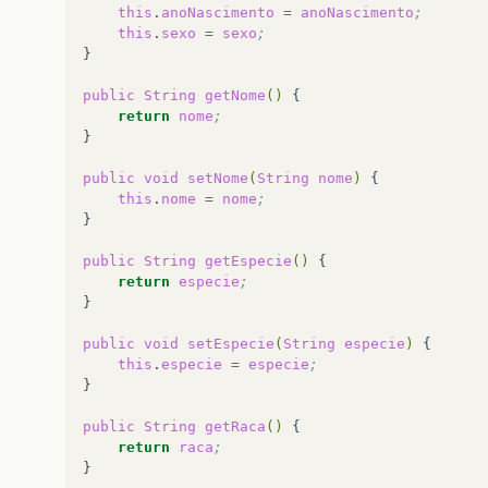
if
(
!
listaAnimais
.
contains
(
exAnimal
))
this
.
anoNascimento
=
anoNascimento
;
return
;
this
.
sexo
=
sexo
;
else
}

listaAnimais
.
remove
(
exAnimal
)
;
exAnimal
.
setCliente
(
null
)
;
public
String
getNome
()
}

return
nome
;
}

public
void
setNome
(
String
nome
)
this
.
nome
=
nome
;
}

public
String
getEspecie
()
return
especie
;
}

public
void
setEspecie
(
String
especie
)
this
.
especie
=
especie
;
}

public
String
getRaca
()
return
raca
;
}
