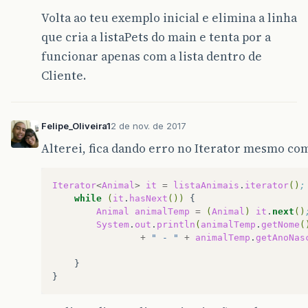
Volta ao teu exemplo inicial e elimina a linha
que cria a listaPets do main e tenta por a
funcionar apenas com a lista dentro de
Cliente.
Felipe_Oliveira1
2 de nov. de 2017
Alterei, fica dando erro no Iterator mesmo com
Iterator
<
Animal
>
it
=
listaAnimais
.
iterator
()
;
while
(
it
.
hasNext
())
Animal
animalTemp
=
(
Animal
)
it
.
next
()
System
.
out
.
println
(
animalTemp
.
getNome
(
+
" - "
+
animalTemp
.
getAnoNas
}
