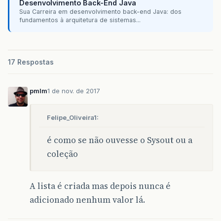
Desenvolvimento Back-End Java
resposta
=
leia
.
next
().
charAt
(
0
);
Sua Carreira em desenvolvimento back-end Java: dos
fundamentos à arquitetura de sistemas...
}
while
(
resposta
==
's'
);
System
.
out
.
println
(
"Lista de Pets do(a) Cl
Iterator
<
Animal
>
it
=
listaPets
.
iterator
()
17 Respostas
while
(
it
.
hasNext
())
{
Animal
pet
=
it
.
next
();
System
.
out
pmlm
1 de nov. de 2017
.
println
(
pet
.
getNome
()
+
pet
.
g
}
Felipe_Oliveira1:
}
é como se não ouvesse o Sysout ou a
coleção
A lista é criada mas depois nunca é
adicionado nenhum valor lá.