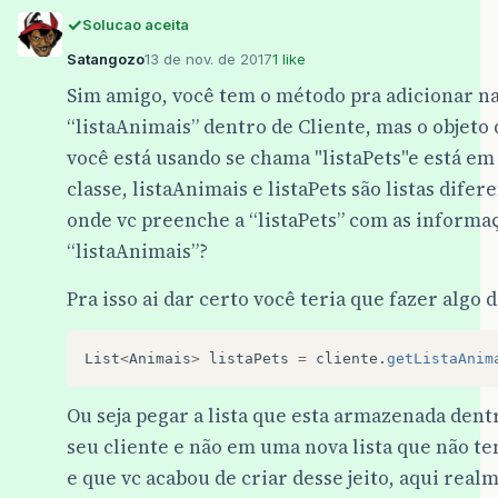
Solucao aceita
Satangozo
13 de nov. de 2017
1 like
Sim amigo, você tem o método pra adicionar n
“listaAnimais” dentro de Cliente, mas o objeto
você está usando se chama "listaPets"e está em
classe, listaAnimais e listaPets são listas dife
onde vc preenche a “listaPets” com as informa
“listaAnimais”?
Pra isso ai dar certo você teria que fazer algo d
List
<
Animais
>
listaPets
=
cliente
.
getListaAnim
Ou seja pegar a lista que esta armazenada dent
seu cliente e não em uma nova lista que não t
e que vc acabou de criar desse jeito, aqui real