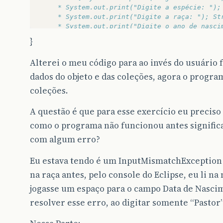
	 * System.out.print("Digite a espécie: ");
	 * System.out.print("Digite a raça: "); St
	 * System.out.print("Digite o ano de nasci
	 * leia.nextInt(); System.out.print("Digit
}
	 * leia.next().charAt(0);
	 * 
Alterei o meu código para ao invés do usuário 
	 * Animal pet = new Animal(nomeA, espec, r
	 * cli.addAnimal(pet);
dados do objeto e das coleções, agora o progr
	 * 
coleções.
	 * System.out.print("Deseja Continuar? <s/
	 * leia.next().charAt(0);
A questão é que para esse exercício eu preciso
	 * 
	 * } while (resposta == 's');
como o programa não funcionou antes significa
	 */
com algum erro?
System
.
out
.
println
(
"Lista de Pets do(a) Cl
Eu estava tendo é um InputMismatchException 
Iterator
<
Animal
>
it
=
listaPets
.
iterator
()
na raça antes, pelo console do Eclipse, eu li na
while
(
it
.
hasNext
())
{
jogasse um espaço para o campo Data de Nasci
Animal
animalTemp
=
(
Animal
)
it
.
next
()
System
.
out
.
println
(
animalTemp
.
getNome
(
resolver esse erro, ao digitar somente “Pasto
+
" - "
+
animalTemp
.
getAnoNas