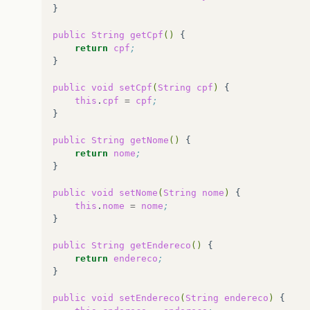
}

public
String
getCpf
()
return
cpf
;
}

public
void
setCpf
(
String
cpf
)
this
.
cpf
=
cpf
;
}

public
String
getNome
()
return
nome
;
}

public
void
setNome
(
String
nome
)
this
.
nome
=
nome
;
}

public
String
getEndereco
()
return
endereco
;
}

public
void
setEndereco
(
String
endereco
)