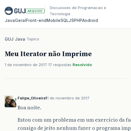
Discussoes de Programacao e
ARQUIVO
Tecnologia
Java
Geral
Front‑end
Mobile
SQL
JS
PHP
Android
GUJ
/
Java
/
Topico
Meu Iterator não Imprime
1 de novembro de 2017
17 respostas
Resolvido
Felipe_Oliveira1
1 de novembro de 2017
Boa noite.
Estou com um problema em um exercício da fa
consigo de jeito nenhum fazer o programa imp