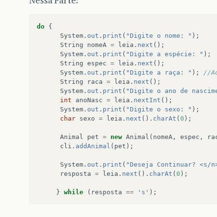
Nessa Parte:
}
}
do
{
System
.
out
.
print
(
"Digite o nome: "
);
String
nomeA
=
leia
.
next
();
System
.
out
.
print
(
"Digite a espécie: "
);
String
espec
=
leia
.
next
();
System
.
out
.
print
(
"Digite a raça: "
);
//A
String
raca
=
leia
.
next
();
System
.
out
.
print
(
"Digite o ano de nascim
int
anoNasc
=
leia
.
nextInt
();
System
.
out
.
print
(
"Digite o sexo: "
);
char
sexo
=
leia
.
next
().
charAt
(
0
);
Animal
pet
=
new
Animal
(
nomeA
,
espec
,
ra
cli
.
addAnimal
(
pet
);
System
.
out
.
print
(
"Deseja Continuar? <s/n
resposta
=
leia
.
next
().
charAt
(
0
);
}
while
(
resposta
==
's'
);