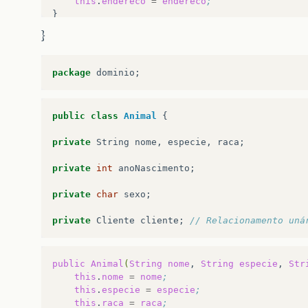
this
.
endereco
=
endereco
;
}

}
public
String
getTelefone
()
return
telefone
;
}

package
dominio
;
public
void
setTelefone
(
String
telefone
)
this
.
telefone
=
telefone
;
public
class
Animal
{
}

private
String
nome
,
especie
,
raca
;
public
void
addAnimal
(
Animal
novoAnimal
)
{

private
int
anoNascimento
;
if
(
listaAnimais
.
contains
(
novoAnimal
))
return
;
private
char
sexo
;
else
listaAnimais
.
add
(
novoAnimal
)
;
private
Cliente
cliente
;
// Relacionamento uná
novoAnimal
.
setCliente
(
this
)
;
}

}

public
Animal
(
String
nome
,
String
especie
,
Str
this
.
nome
=
nome
;
public
void
removeAnimal
(
Animal
exAnimal
)
{

this
.
especie
=
especie
;
this
.
raca
=
raca
;