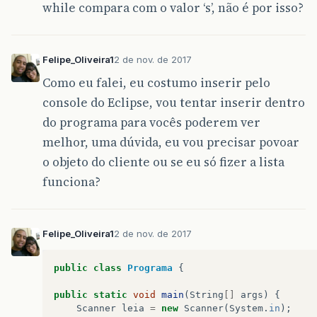
while compara com o valor ‘s’, não é por isso?
Felipe_Oliveira1
2 de nov. de 2017
Como eu falei, eu costumo inserir pelo
console do Eclipse, vou tentar inserir dentro
do programa para vocês poderem ver
melhor, uma dúvida, eu vou precisar povoar
o objeto do cliente ou se eu só fizer a lista
funciona?
Felipe_Oliveira1
2 de nov. de 2017
public
class
Programa
{
public
static
void
main
(
String
[]
args
)
{
Scanner
leia
=
new
Scanner
(
System
.
in
);