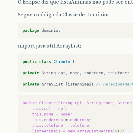
O Eclipse diz que listaAnimais não pode ser e
Segue o código da Classe de Domínio:
package
dominio
;
import java.util.ArrayList;
public
class
Cliente
{
private
String
cpf
,
nome
,
endereco
,
telefone
;
private
ArrayList
listaAnimais
;
// Relacionamen
public
Cliente
(
String
cpf
,
String
nome
,
String
this
.
cpf
=
cpf
;
this
.
nome
=
nome
;
this
.
endereco
=
endereco
;
this
.
telefone
=
telefone
;
listaAnimais
=
new
ArrayList
<
Animal
>
()
;