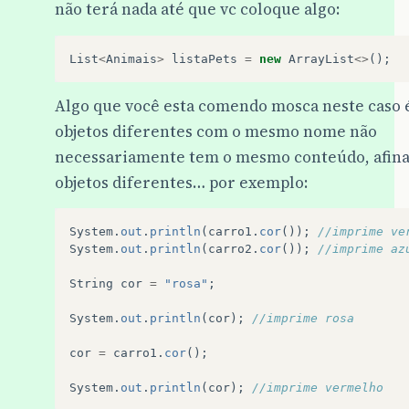
não terá nada até que vc coloque algo:
List
<
Animais
>
listaPets
=
new
ArrayList
<>
();
Algo que você esta comendo mosca neste caso 
objetos diferentes com o mesmo nome não
necessariamente tem o mesmo conteúdo, afina
objetos diferentes… por exemplo:
System
.
out
.
println
(
carro1
.
cor
());
//imprime ve
System
.
out
.
println
(
carro2
.
cor
());
//imprime az
String
cor
=
"rosa"
;
System
.
out
.
println
(
cor
);
//imprime rosa
cor
=
carro1
.
cor
();
System
.
out
.
println
(
cor
);
//imprime vermelho