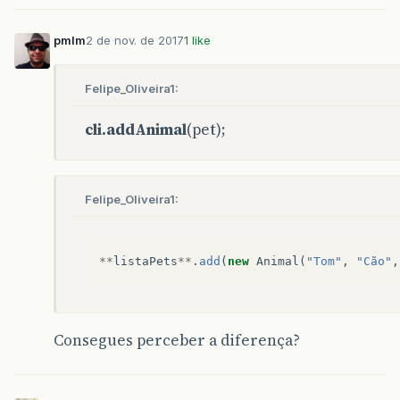
pmlm
2 de nov. de 2017
1 like
Felipe_Oliveira1:
cli.addAnimal
(pet);
Felipe_Oliveira1:
**
listaPets
**
.
add
(
new
Animal
(
"Tom"
,
"Cão"
,
Consegues perceber a diferença?