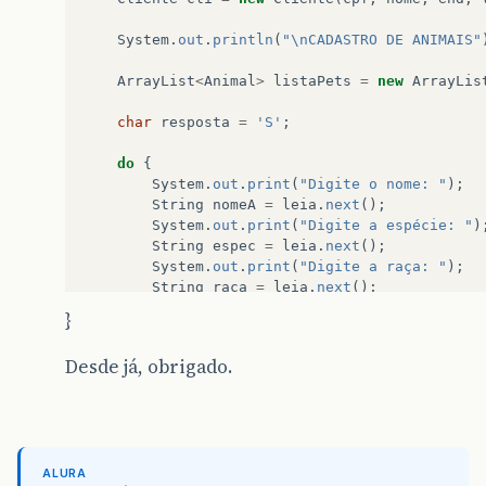
System
.
out
.
println
(
"\nCADASTRO DE ANIMAIS"
ArrayList
<
Animal
>
listaPets
=
new
ArrayLis
char
resposta
=
'S'
;
do
{
System
.
out
.
print
(
"Digite o nome: "
);
String
nomeA
=
leia
.
next
();
System
.
out
.
print
(
"Digite a espécie: "
)
String
espec
=
leia
.
next
();
System
.
out
.
print
(
"Digite a raça: "
);
String
raca
=
leia
.
next
();
System
.
out
.
print
(
"Digite o ano de nasc
}
int
anoNasc
=
leia
.
nextInt
();
System
.
out
.
print
(
"Digite o sexo: "
);
Desde já, obrigado.
char
sexo
=
leia
.
next
().
charAt
(
0
);
Animal
pet
=
new
Animal
(
nomeA
,
espec
,
cli
.
addAnimal
(
pet
);
System
.
out
.
print
(
"Deseja Continuar? <S
ALURA