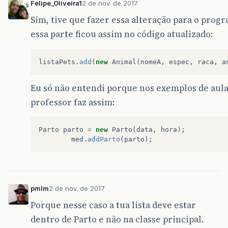
Felipe_Oliveira1
2 de nov. de 2017
Sim, tive que fazer essa alteração para o prog
essa parte ficou assim no código atualizado:
listaPets
.
add
(
new
Animal
(
nomeA
,
espec
,
raca
,
a
Eu só não entendi porque nos exemplos de aul
professor faz assim:
Parto
parto
=
new
Parto
(
data
,
hora
);
med
.
addParto
(
parto
);
pmlm
2 de nov. de 2017
Porque nesse caso a tua lista deve estar
dentro de Parto e não na classe principal.