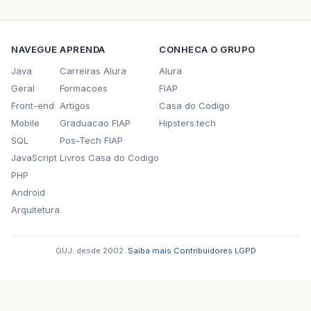
NAVEGUE
APRENDA
CONHECA O GRUPO
Java
Carreiras Alura
Alura
Geral
Formacoes
FIAP
Front-end
Artigos
Casa do Codigo
Mobile
Graduacao FIAP
Hipsters.tech
SQL
Pos-Tech FIAP
JavaScript
Livros Casa do Codigo
PHP
Android
Arquitetura
GUJ: desde 2002.
·
Saiba mais
·
Contribuidores
·
LGPD