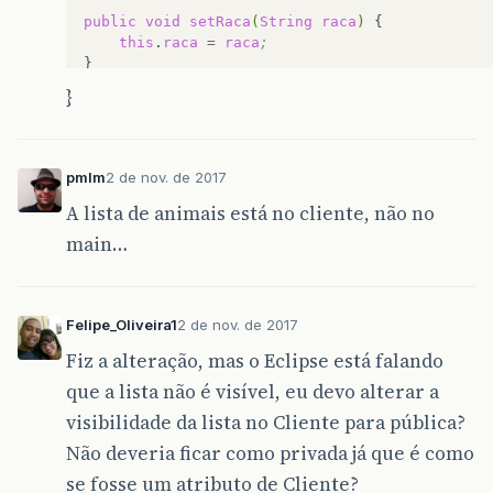
public
void
setRaca
(
String
raca
)
this
.
raca
=
raca
;
}

}
public
int
getAnoNascimento
()
return
anoNascimento
;
}

pmlm
2 de nov. de 2017
public
void
setAnoNascimento
(
int
anoNascimento
A lista de animais está no cliente, não no
this
.
anoNascimento
=
anoNascimento
;
}

main…
public
char
getSexo
()
return
sexo
;
}

Felipe_Oliveira1
2 de nov. de 2017
Fiz a alteração, mas o Eclipse está falando
public
void
setSexo
(
char
sexo
)
this
.
sexo
=
sexo
;
que a lista não é visível, eu devo alterar a
}

visibilidade da lista no Cliente para pública?
public
void
setCliente
(
Cliente
cliente
)
Não deveria ficar como privada já que é como
this
.
cliente
=
cliente
;
se fosse um atributo de Cliente?