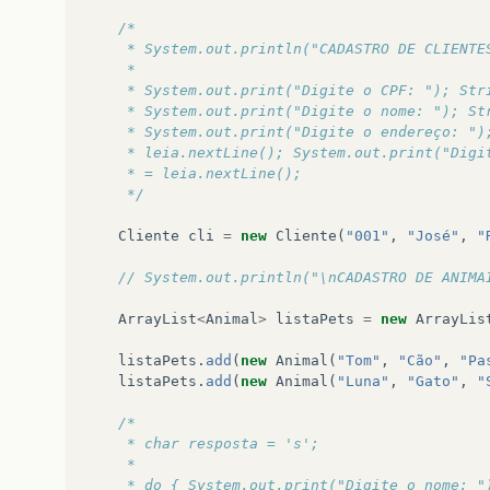
/*
	 * System.out.println("CADASTRO DE CLIENTE
	 * 
	 * System.out.print("Digite o CPF: "); Str
	 * System.out.print("Digite o nome: "); St
	 * System.out.print("Digite o endereço: ")
	 * leia.nextLine(); System.out.print("Digi
	 * = leia.nextLine();
	 */
Cliente
cli
=
new
Cliente
(
"001"
,
"José"
,
"
// System.out.println("\nCADASTRO DE ANIMA
ArrayList
<
Animal
>
listaPets
=
new
ArrayLis
listaPets
.
add
(
new
Animal
(
"Tom"
,
"Cão"
,
"Pa
listaPets
.
add
(
new
Animal
(
"Luna"
,
"Gato"
,
"
/*
	 * char resposta = 's';
	 * 
	 * do { System.out.print("Digite o nome: "