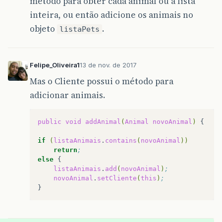
método para obter cada animal ou a lista
inteira, ou então adicione os animais no
objeto
.
listaPets
Felipe_Oliveira1
13 de nov. de 2017
Mas o Cliente possui o método para
adicionar animais.
public
void
addAnimal
(
Animal
novoAnimal
)
{

if
(
listaAnimais
.
contains
(
novoAnimal
))
return
;
else
listaAnimais
.
add
(
novoAnimal
)
;
novoAnimal
.
setCliente
(
this
)
;