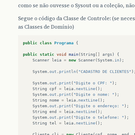
como se não ouvesse o Sysout ou a coleção, nã
Segue o código da Classe de Controle: (se neces
as Classes de Domínio)
public
class
Programa
{
public
static
void
main
(
String
[]
args
)
{
Scanner
leia
=
new
Scanner
(
System
.
in
);
System
.
out
.
println
(
"CADASTRO DE CLIENTES"
)
System
.
out
.
print
(
"Digite o CPF: "
);
String
cpf
=
leia
.
nextLine
();
System
.
out
.
print
(
"Digite o nome: "
);
String
nome
=
leia
.
nextLine
();
System
.
out
.
print
(
"Digite o endereço: "
);
String
end
=
leia
.
nextLine
();
System
.
out
.
print
(
"Digite o telefone: "
);
String
tel
=
leia
.
nextLine
();
Cliente
cli
=
new
Cliente
(
cpf
,
nome
,
end
,