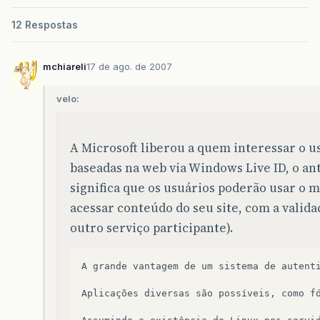
12 Respostas
mchiareli
17 de ago. de 2007
velo:
A Microsoft liberou a quem interessar o u
baseadas na web via Windows Live ID, o an
significa que os usuários poderão usar o 
acessar conteúdo do seu site, com a valida
outro serviço participante).
A
grande
vantagem
de
um
sistema
de
autent
Aplicações
diversas
são
possíveis
,
como
f