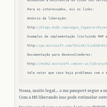
Assumindo
a
existência
do
Linux
nos
servi
Para
os
interessados
,
eis
os
links
:
Anúncio
da
liberação
:
http
:
//blogs.msdn.com/angus_logan/archive
Exemplos
de
implementação
(
incluindo
PHP
http
:
//go.microsoft.com/fwlink/?LinkID=91
Documentação
para
desenvolvedores
:
http
:
//msdn2.microsoft.com/en-us/library/
Vale
notar
que
caso
haja
problemas
com
o
Nossa, muito legal… o ms passport segue a m
Com a MS liberando isso pode estimular outr