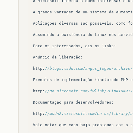
A
Microsoft
liberou
a
quem
interessar
o
us
A
grande
vantagem
de
um
sistema
de
autenti
Aplicações
diversas
são
possíveis
,
como
fó
Assumindo
a
existência
do
Linux
nos
servid
Para
os
interessados
,
eis
os
links
:
Anúncio
da
liberação
:
http
:
//blogs.msdn.com/angus_logan/archive/
Exemplos
de
implementação
(
incluindo
PHP
e
http
:
//go.microsoft.com/fwlink/?LinkID=917
Documentação
para
desenvolvedores
:
http
:
//msdn2.microsoft.com/en-us/library/b
Vale
notar
que
caso
haja
problemas
com
o
s