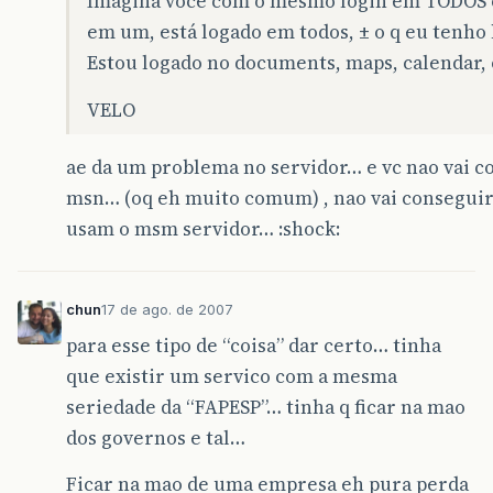
Imagina você com o mesmo login em TODOS os
em um, está logado em todos, ± o q eu tenho 
Estou logado no documents, maps, calendar, 
VELO
ae da um problema no servidor… e vc nao vai c
msn… (oq eh muito comum) , nao vai conseguir
usam o msm servidor… :shock:
chun
17 de ago. de 2007
para esse tipo de “coisa” dar certo… tinha
que existir um servico com a mesma
seriedade da “FAPESP”… tinha q ficar na mao
dos governos e tal…
Ficar na mao de uma empresa eh pura perda