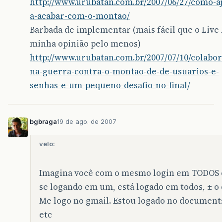
http://www.urubatan.com.br/2007/06/27/como-a
a-acabar-com-o-montao/
Barbada de implementar (mais fácil que o Live 
minha opinião pelo menos)
http://www.urubatan.com.br/2007/07/10/colabo
na-guerra-contra-o-montao-de-de-usuarios-e-
senhas-e-um-pequeno-desafio-no-final/
bgbraga
19 de ago. de 2007
velo:
Imagina você com o mesmo login em TODOS os
se logando em um, está logado em todos, ± o 
Me logo no gmail. Estou logado no documents
etc