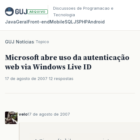
Discussoes de Programacao e
ARQUIVO
Tecnologia
Java
Geral
Front‑end
Mobile
SQL
JS
PHP
Android
GUJ
/
Notícias
/
Topico
Microsoft abre uso da autenticação
web via Windows Live ID
17 de agosto de 2007
12 respostas
velo
17 de agosto de 2007