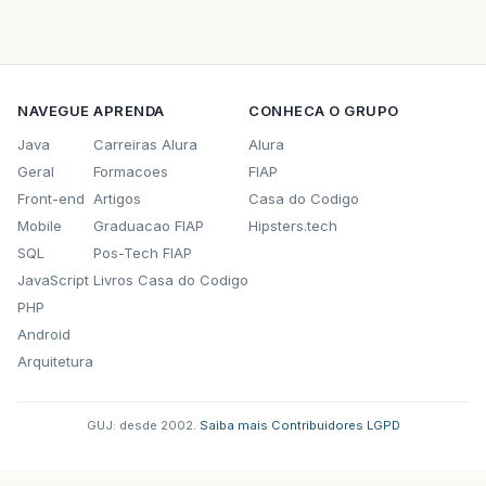
NAVEGUE
APRENDA
CONHECA O GRUPO
Java
Carreiras Alura
Alura
Geral
Formacoes
FIAP
Front-end
Artigos
Casa do Codigo
Mobile
Graduacao FIAP
Hipsters.tech
SQL
Pos-Tech FIAP
JavaScript
Livros Casa do Codigo
PHP
Android
Arquitetura
GUJ: desde 2002.
·
Saiba mais
·
Contribuidores
·
LGPD