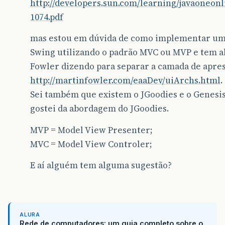
http://developers.sun.com/learning/javaoneonl
1074.pdf
mas estou em dúvida de como implementar um
Swing utilizando o padrão MVC ou MVP e tem a
Fowler dizendo para separar a camada de apr
http://martinfowler.com/eaaDev/uiArchs.html
.
Sei também que existem o JGoodies e o Genesi
gostei da abordagem do JGoodies.
MVP = Model View Presenter;
MVC = Model View Controler;
E aí alguém tem alguma sugestão?
ALURA
Rede de computadores: um guia completo sobre o