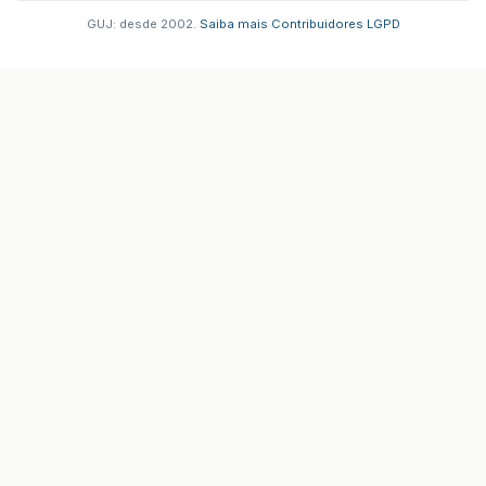
GUJ: desde 2002.
·
Saiba mais
·
Contribuidores
·
LGPD