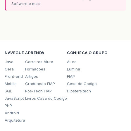
Software e mais
NAVEGUE
APRENDA
CONHECA O GRUPO
Java
Carreiras Alura
Alura
Geral
Formacoes
Lumina
Front-end
Artigos
FIAP
Mobile
Graduacao FIAP
Casa do Codigo
SQL
Pos-Tech FIAP
Hipsters.tech
JavaScript
Livros Casa do Codigo
PHP
Android
Arquitetura