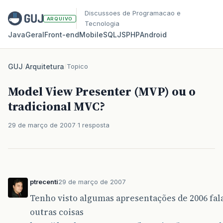
Discussoes de Programacao e
ARQUIVO
Tecnologia
Java
Geral
Front‑end
Mobile
SQL
JS
PHP
Android
GUJ
/
Arquitetura
/
Topico
Model View Presenter (MVP) ou o
tradicional MVC?
29 de março de 2007
1 resposta
ptrecenti
29 de março de 2007
Tenho visto algumas apresentações de 2006 fa
outras coisas