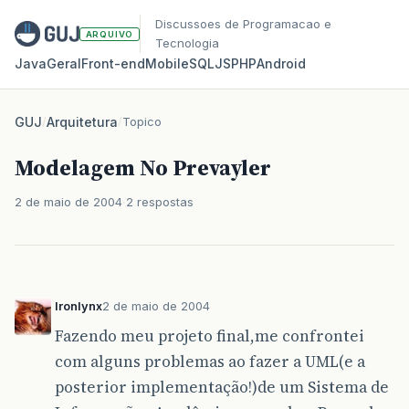
Discussoes de Programacao e
ARQUIVO
Tecnologia
Java
Geral
Front‑end
Mobile
SQL
JS
PHP
Android
GUJ
/
Arquitetura
/
Topico
Modelagem No Prevayler
2 de maio de 2004
2 respostas
Ironlynx
2 de maio de 2004
Fazendo meu projeto final,me confrontei
com alguns problemas ao fazer a UML(e a
posterior implementação!)de um Sistema de