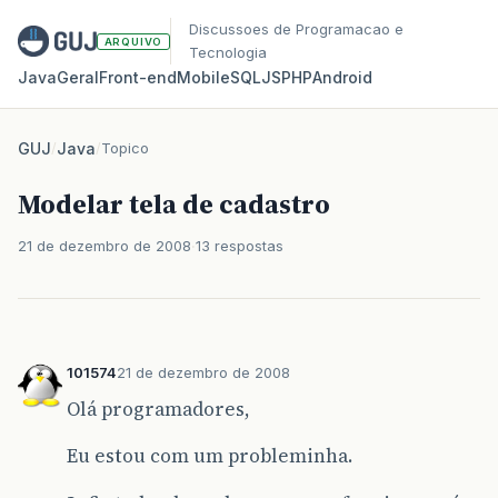
Discussoes de Programacao e
ARQUIVO
Tecnologia
Java
Geral
Front‑end
Mobile
SQL
JS
PHP
Android
GUJ
/
Java
/
Topico
Modelar tela de cadastro
21 de dezembro de 2008
13 respostas
101574
21 de dezembro de 2008
Olá programadores,
Eu estou com um probleminha.