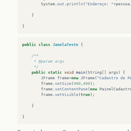
)
System
.
out
.
println
(
"Endereço: "
+
pessoa
.
addGroup
(
layout
.
createParalle
.
addComponent
(
labelEnd
}
.
addComponent
(
fieldEnd
)
}
.
addGroup
(
layout
.
createParalle
.
addComponent
(
botaoImprimir
)
)
public
class
JanelaTeste
{
);
/**
	 * @param args
//		Organizando posicionamento vertical
	 */
layout
.
setVerticalGroup
(
public
static
void
main
(
String
[]
args
)
{
layout
.
createSequentialGroup
()
JFrame
frame
=
new
JFrame
(
"Cadastro de P
.
addGroup
(
layout
.
createParalle
frame
.
setSize
(
400
,
400
);
.
addGroup
(
layout
.
creat
frame
.
setContentPane
(
new
PainelCadastr
.
addComponent
(
labelNom
frame
.
setVisible
(
true
);
.
addComponent
(
fieldNom
)
}
.
addGroup
(
layout
.
creat
.
addComponent
(
labelTel
}
.
addComponent
(
fielTele
)