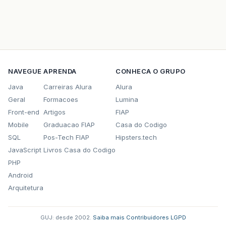
NAVEGUE
APRENDA
CONHECA O GRUPO
Java
Carreiras Alura
Alura
Geral
Formacoes
Lumina
Front-end
Artigos
FIAP
Mobile
Graduacao FIAP
Casa do Codigo
SQL
Pos-Tech FIAP
Hipsters.tech
JavaScript
Livros Casa do Codigo
PHP
Android
Arquitetura
GUJ: desde 2002.
·
Saiba mais
·
Contribuidores
·
LGPD