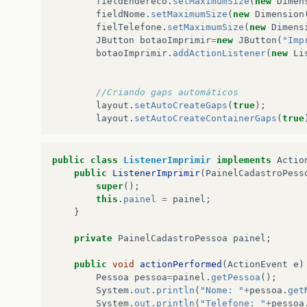
fieldEndereco
.
setMaximumSize
(
new
Dimen
fieldNome
.
setMaximumSize
(
new
Dimension
fielTelefone
.
setMaximumSize
(
new
Dimens
JButton
botaoImprimir
=
new
JButton
(
"Imp
botaoImprimir
.
addActionListener
(
new
Li
//Criando gaps automáticos
layout
.
setAutoCreateGaps
(
true
);
layout
.
setAutoCreateContainerGaps
(
true
//organizando posicionamento vertical
public
class
ListenerImprimir
implements
Actio
layout
.
setHorizontalGroup
(
public
ListenerImprimir
(
PainelCadastroPess
layout
.
createParallelGroup
(
Gro
super
();
.
addGroup
(
layout
.
createSequent
this
.
painel
=
painel
;
.
addGroup
(
layout
.
creat
}
.
addComponent
(
labelNom
.
addComponent
(
fieldNom
private
PainelCadastroPessoa
painel
;
.
addGroup
(
layout
.
creat
.
addComponent
(
labelTel
public
void
actionPerformed
(
ActionEvent
e
)
.
addComponent
(
fielTele
Pessoa
pessoa
=
painel
.
getPessoa
();
System
.
out
.
println
(
"Nome: "
+
pessoa
.
get
)
System
.
out
.
println
(
"Telefone: "
+
pessoa