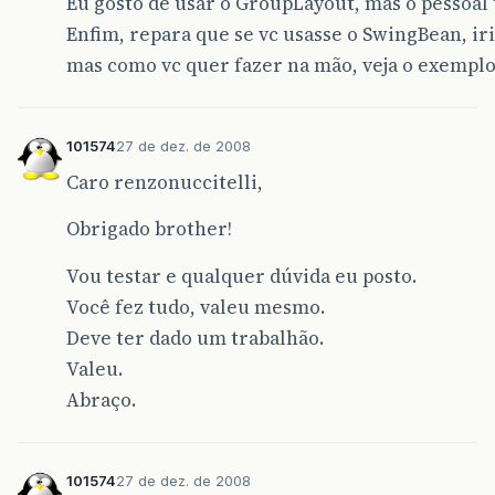
Eu gosto de usar o GroupLayout, mas o pessoal
)
Enfim, repara que se vc usasse o SwingBean, ir
.
addGroup
(
layout
.
createSequent
mas como vc quer fazer na mão, veja o exemplo e
.
addComponent
(
labelEnd
.
addComponent
(
fieldEnd
)
.
addGroup
(
layout
.
createSequent
101574
27 de dez. de 2008
.
addComponent
(
botaoImprimir
)
)
Caro renzonuccitelli,
);
}
Obrigado brother!
Vou testar e qualquer dúvida eu posto.
Você fez tudo, valeu mesmo.
Deve ter dado um trabalhão.
public
void
setFields
(
Pessoa
pessoa
){
Valeu.
fieldEndereco
.
setText
(
pessoa
.
getEndere
Abraço.
fielTelefone
.
setText
(
pessoa
.
getTelefon
fieldNome
.
setText
(
pessoa
.
getNome
());
}
101574
27 de dez. de 2008
public
Pessoa
getPessoa
(){