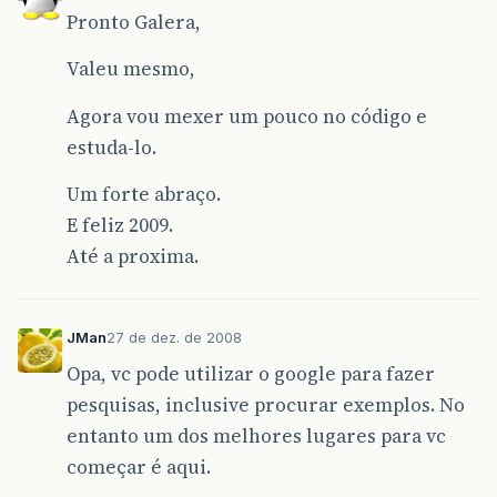
Pessoa
pessoa
=
new
Pessoa
();
Pronto Galera,
pessoa
.
setNome
(
fieldNome
.
getText
());
pessoa
.
setEndereco
(
fieldEndereco
.
getTe
Valeu mesmo,
pessoa
.
setTelefone
(
fielTelefone
.
getTex
return
pessoa
;
Agora vou mexer um pouco no código e
}
estuda-lo.
Um forte abraço.
}
E feliz 2009.
Até a proxima.
JMan
27 de dez. de 2008
Opa, vc pode utilizar o google para fazer
pesquisas, inclusive procurar exemplos. No
entanto um dos melhores lugares para vc
começar é aqui.