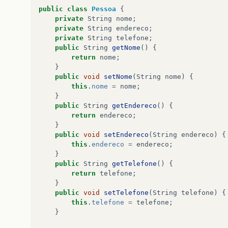
public
class
Pessoa
{
private
String
nome
;
private
String
endereco
;
private
String
telefone
;
public
String
getNome
()
{
return
nome
;
}
public
void
setNome
(
String
nome
)
{
this
.
nome
=
nome
;
}
public
String
getEndereco
()
{
return
endereco
;
}
public
void
setEndereco
(
String
endereco
)
{
this
.
endereco
=
endereco
;
}
public
String
getTelefone
()
{
return
telefone
;
}
public
void
setTelefone
(
String
telefone
)
{
this
.
telefone
=
telefone
;
}