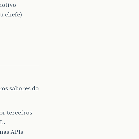
motivo
u chefe)
ros sabores do
or terceiros
L.
umas APIs