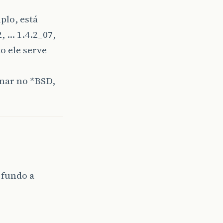
plo, está
2, … 1.4.2_07,
o ele serve
onar no *BSD,
 fundo a