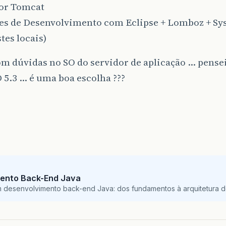
dor Tomcat
ões de Desenvolvimento com Eclipse + Lomboz + Sy
stes locais)
m dúvidas no SO do servidor de aplicação … pensei
5.3 … é uma boa escolha ???
ento Back-End Java
m desenvolvimento back-end Java: dos fundamentos à arquitetura de