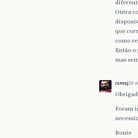
diferen
Outra co
disponív
que corr
como re
Então o 
mas sem
rcmsj
29 d
Obrigado
Foram in
necessid
Ronie