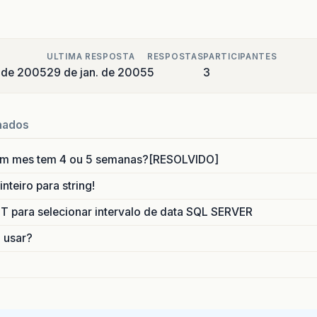
ULTIMA RESPOSTA
RESPOSTAS
PARTICIPANTES
o de 2005
29 de jan. de 2005
5
3
nados
um mes tem 4 ou 5 semanas?[RESOLVIDO]
nteiro para string!
para selecionar intervalo de data SQL SERVER
o usar?