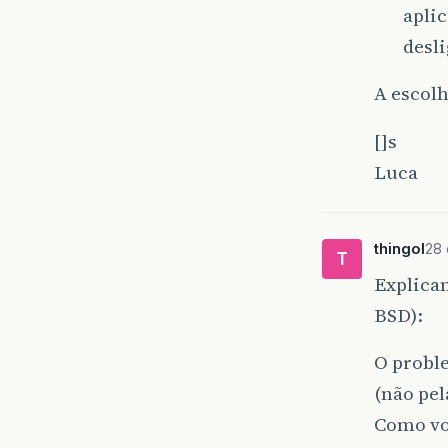
apli
desl
A escolh
[]s
Luca
thingol
28 
T
Explican
BSD):
O proble
(não pel
Como vo