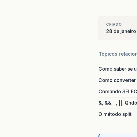
CRIADO
28 de janeir
Topicos relacio
Como saber se 
Como converter i
Comando SELECT 
&, &&, |, ||. Qnd
O método split