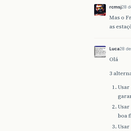
rcmsj
28 d
Mas o F
as estaç
Luca
28 de
Olá
3 altern
Usar
garan
Usar
boa 
Usar