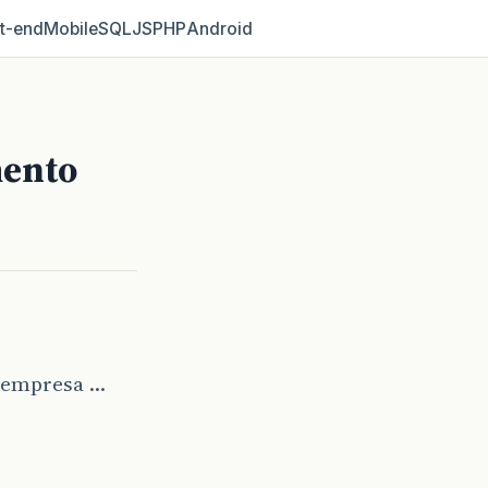
t‑end
Mobile
SQL
JS
PHP
Android
mento
 empresa …