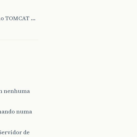
ção TOMCAT …
sem nenhuma
onando numa
ervidor de