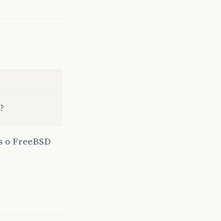
?
is o FreeBSD