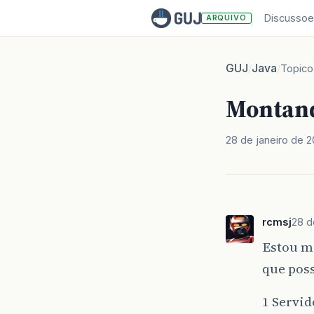
Discussoe
ARQUIVO
GUJ
Java
/
/
Topico
Montand
28 de janeiro de 
rcmsj
28 d
Estou m
que pos
1 Servid