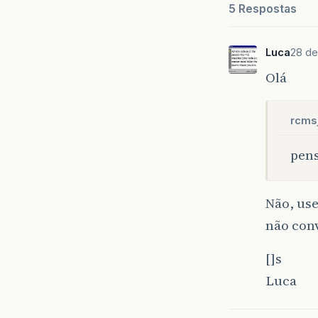
5 Respostas
Luca
28 de
Olá
rcmsj
pens
Não, use
não con
[]s
Luca