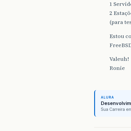
1 Servi
2 Estaç
(para te
Estou co
FreeBSD 
Valeuh!
Ronie
ALURA
Desenvolvim
Sua Carreira e