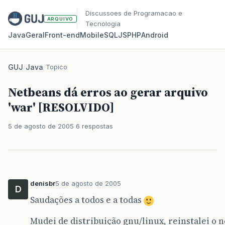
Discussoes de Programacao e
ARQUIVO
Tecnologia
Java
Geral
Front‑end
Mobile
SQL
JS
PHP
Android
GUJ
/
Java
/
Topico
Netbeans dá erros ao gerar arquivo
'war' [RESOLVIDO]
5 de agosto de 2005
6 respostas
denisbr
5 de agosto de 2005
D
Saudações a todos e a todas
Mudei de distribuição gnu/linux, reinstalei o n