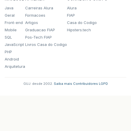
Java
Carreiras Alura
Alura
Geral
Formacoes
FIAP
Front-end
Artigos
Casa do Codigo
Mobile
Graduacao FIAP
Hipsters.tech
SQL
Pos-Tech FIAP
JavaScript
Livros Casa do Codigo
PHP
Android
Arquitetura
GUJ: desde 2002.
·
Saiba mais
·
Contribuidores
·
LGPD