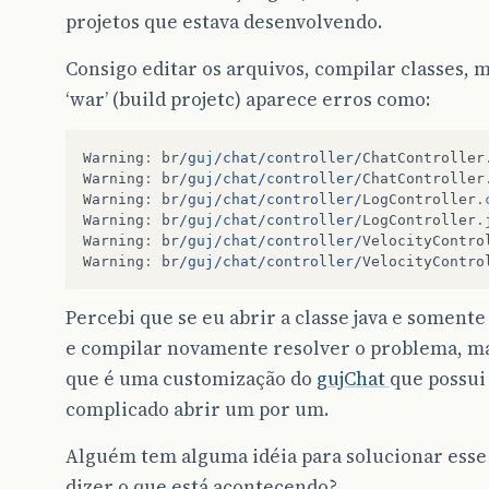
projetos que estava desenvolvendo.
Consigo editar os arquivos, compilar classes,
‘war’ (build projetc) aparece erros como:
Warning
:
br
/guj/chat/controller/
ChatController
Warning
:
br
/guj/chat/controller/
ChatController
Warning
:
br
/guj/chat/controller/
LogController
.
Warning
:
br
/guj/chat/controller/
LogController
.
Warning
:
br
/guj/chat/controller/
VelocityContro
Warning
:
br
/guj/chat/controller/
VelocityContro
Percebi que se eu abrir a classe java e somen
e compilar novamente resolver o problema, ma
que é uma customização do
gujChat
que possui 
complicado abrir um por um.
Alguém tem alguma idéia para solucionar esse 
dizer o que está acontecendo?