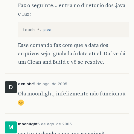
Faz o seguinte… entra no diretorio dos .java
e faz:
touch
*
.
java
Esse comando faz com que a data dos
arquivos seja igualada à data atual. Daí vc dá
um Clean and Build e vê se resolve.
denisbr
5 de ago. de 2005
D
Ola moonlight, infelizmente não funcionou
moonlight
5 de ago. de 2005
M
continua dando o mesmo warning?